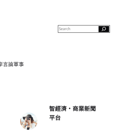
S
e
a
r
c
h
岸
言論
軍事
智經濟・商業新聞
平台