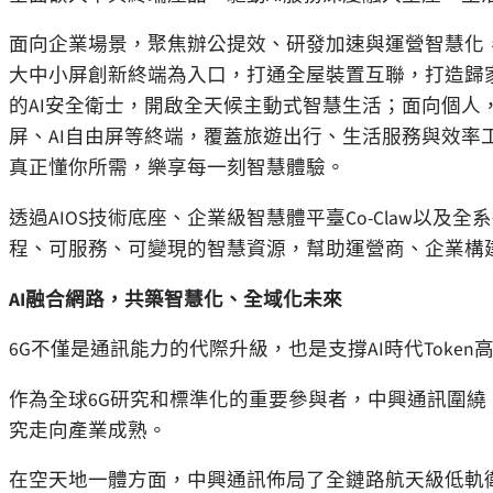
面向企業場景，聚焦辦公提效、研發加速與運營智慧化，
大中小屏創新終端為入口，打通全屋裝置互聯，打造歸家
的AI安全衛士，開啟全天候主動式智慧生活；面向個人，定
屏、AI自由屏等終端，覆蓋旅遊出行、生活服務與效率
真正懂你所需，樂享每一刻智慧體驗。
透過AIOS技術底座、企業級智慧體平臺Co-Claw以及全
程、可服務、可變現的智慧資源，幫助運營商、企業構建T
AI融合網路，共築智慧化、全域化未來
6G不僅是通訊能力的代際升級，也是支撐AI時代Toke
作為全球6G研究和標準化的重要參與者，中興通訊圍繞
究走向產業成熟。
在空天地一體方面，中興通訊佈局了全鏈路航天級低軌衛星