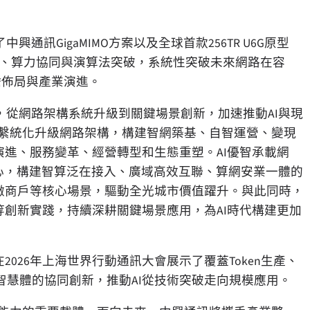
通訊GigaMIMO方案以及全球首款256TR U6G原型
構創新、算力協同與演算法突破，系統性突破未來網路在容
瞻佈局與產業演進。
，從網路架構系統升級到關鍵場景創新，加速推動AI與現
為中心繫統化升級網路架構，構建智網築基、自智運營、變現
演進、服務變革、經營轉型和生態重塑。AI優智承載網
核心，構建智算泛在接入、廣域高效互聯、算網安業一體的
微商戶等核心場景，驅動全光城市價值躍升。與此同時，
等創新實踐，持續深耕關鍵場景應用，為AI時代構建更加
2026年上海世界行動通訊大會展示了覆蓋Token生產、
慧體的協同創新，推動AI從技術突破走向規模應用。