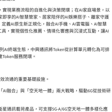
實現業務流程的自進化與決策閉環；在AI家庭場景，以
即享的AI智慧管家、居家陪伴的AI娛樂搭子、離家守護
義AI原生新正規化，融合AI手機、AI雲電腦、AI智慧
工具，實現個性化推薦、情境化響應與沉浸式互動，讓AI
系列AI終端生態，中興通訊將Token從計算單元轉化為可排
oken服務閉環。
n高效流通的重要基礎設施。
「AI融合」與「空天地一體」兩大戰略，驅動6G從技術研
通訊載荷產品，可支撐5G-A/6G空天地一體多樣化應