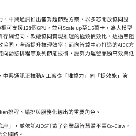
能力，中興通訊推出智算超節點方案，以多芯開放協同設
援128個GPU，並可Scale up至1.6萬卡，為大模型
算存網協同、軟硬協同實現推理的極致價效比，透過無阻
協同，全面提升推理效率；面向智算中心打造的AIDC方
慧雙向動態排程等系列節能技術，讓算力運營兼顧高效與低
中興通訊正推動AI工廠從「堆算力」向「提效能」演
Token排程、編排與服務化輸出的重要角色。
」，並依託AIOS打造了企業級智慧體平臺Co-Claw，
活全鏈路。