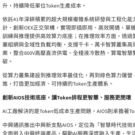
升，持續降低單位Token生產成本。
依託41年深耕積累的超大規模複雜系統研發與工程化
計、創新OEX正交架構，實現即插即用、高效開通，單機櫃可支
訓練與推理提供高效算力底座；在推理效率方面，透過
塞組網與全域性負載均衡，支撐千卡、萬卡智算叢集高效
案，整合800V高壓直流供電、全棧液冷散熱、算電智
碳。
從算力叢集建設到推理效率最佳化，再到綠色算力運營，
進，打造更加經濟、可持續的Token生產體系。
創新AIOS技術底座，讓Token排程更智慧、服務更閉環
AI工廠解決的是Token低成本生產問題，AIOS則承擔著
中興通訊推出中興新支點AIOS，定位為「智慧時代技術底座
全面嵌入中興終端產品，驅動AI服務深度融入生產、生