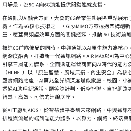
用場景，為5G-A向6G演進提供關鍵連線支撐。
在通訊與AI融合方面，大會的6G產業生態展區重點展示了中興
機。作為6G核心技術之一，GigaMIMO方案透過架
量、覆蓋與頻譜效率方面的關鍵瓶頸，推動 6G 技術前
推進6G前瞻佈局的同時，中興通訊以AI原生能力為核心
網深度融合，打造新一代通訊網路。AIR MAX以AI
引擎三層能力體系，全面賦能運營商面向AI時代的能力
（HI-NET）以「原生智慧、廣域無損、內生安全」為
堅實網路底座。AI萬兆全光網深度賦能家庭、校園、小
透過AI助理新通話、頭等艙計劃、低空智聯、自智網路
智慧、高效、可信的連線底座。
從AI工廠到AIOS，從智慧體平臺到未來網路，中興通訊在
排程與流通的端到端能力體系，以算力、網路、終端與智