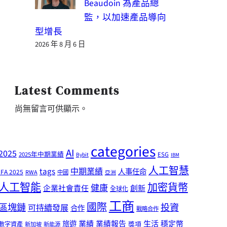
Beaudoin 為產品總
監，以加速產品導向
型增長
2026 年 8 月 6 日
Latest Comments
尚無留言可供顯示。
categories
AI
2025
2025年中期業績
ESG
Bybit
IBM
人工智慧
tags
中期業績
人事任命
IFA 2025
RWA
中國
亞洲
人工智能
加密貨幣
健康
企業社會責任
創新
全球化
工商
國際
區塊鏈
投資
可持續發展
合作
戰略合作
業績
生活
旅遊
業績報告
穩定幣
獎項
數字資產
新加坡
新能源