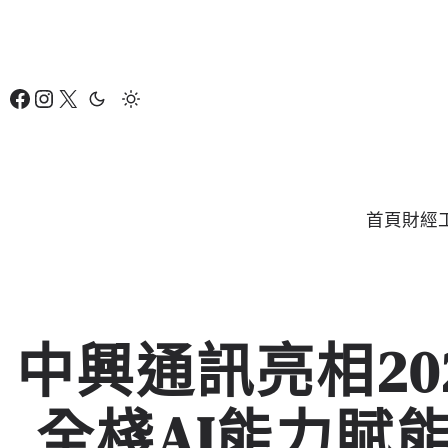
跳
至
主
Facebook
Instagram
X
要
內
容
首頁
財經
中興通訊亮相20
全棧AI能力賦能