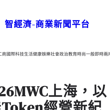
智經濟-商業新聞平台
工商
國際
科技
生活
健康
娛樂
社會
政治
教育
時尚
一般
即時
兩
26MWC上海，以
Token經營新紀