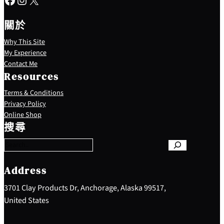
關於
Why This Site
My Experience
Contact Me
Resources
Terms & Conditions
Privacy Policy
S
Online Shop
e
搜尋
a
r
c
h
Address
3701 Clay Products Dr, Anchorage, Alaska 99517,
United States