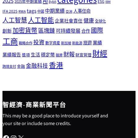
categories
AI
2025
2025年中期業績
ESG
Bybit
IBM
tags
中期業績
人事任命
IFA 2025
RWA
中國
亞洲
人工智能
人工智慧
健康
企業社會責任
全球化
加密貨幣
國際
區塊鏈
可持續發展
創新
合作
工商
投資
業績
旅遊
戰略合作
數字資產
新加坡
新能源
財經
財報
生活
業績報告
穩定幣
獎項
財富管理
融資
香港
金融科技
金融
跨境支付
智經濟-商業新聞平台
This may be a good place to introduce yourself and
your site or include some credits.
Facebook
Instagram
X