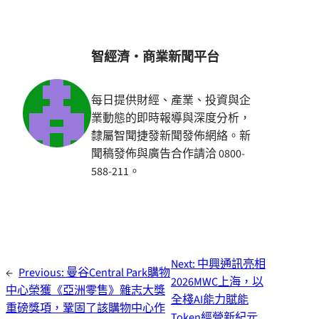
智經濟・商業新聞平台
每日提供財經、產業、投資與企
業動態的即時報導與深度分析，
隸屬智聞捷發新聞發佈網絡。新
聞稿發佈與廣告合作請洽 0800-
588-211。
Next:
中興通訊亮相
←
Previous:
曼谷Central Park購物
2026MWC上海，以
中心榮獲《亞洲零售》雜志大獎
全棧AI能力賦能
重磅獎項，鞏固了該購物中心作
Token經營新紀元