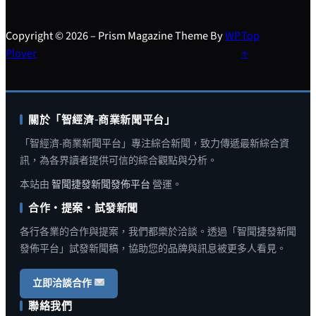
Copyright © 2026 – Prism Magazine Theme By
WP
Top
Plover
↑
關於「智經濟-商業新聞平台」
「智經濟-商業新聞平台」專注綜合新聞，致力傳遞最新綜合資
訊，為各界讀者提供可信的綜合觀點與分析。
本站由
智聞捷發新聞發佈平台
營運。
合作・提案・試發新聞
各行各業的合作與提案，我們都樂於洽談。透過「智聞捷發新聞
發佈平台」試發新聞稿，協助您的品牌與訊息被更多人看見。
立即洽談合作
聯絡我們