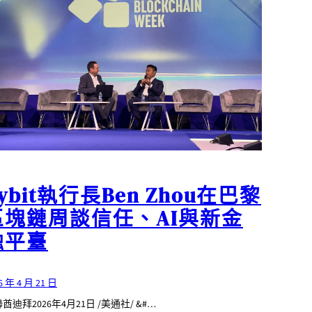
ybit執行長Ben Zhou在巴黎
區塊鏈周談信任、AI與新金
融平臺
6 年 4 月 21 日
酋迪拜2026年4月21日 /美通社/ &#…