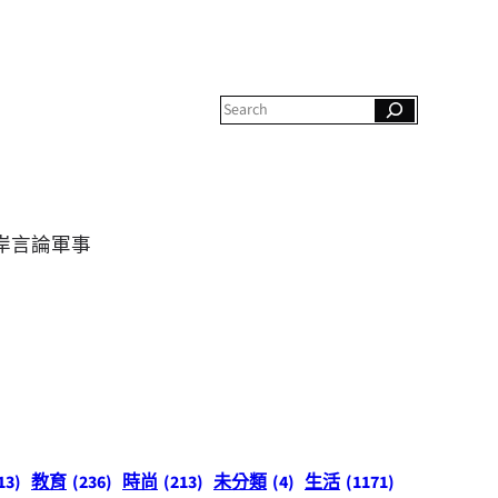
S
e
a
r
c
h
岸
言論
軍事
13)
教育
(236)
時尚
(213)
未分類
(4)
生活
(1171)