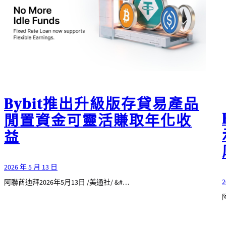
Bybit推出升級版存貸易產品
閒置資金可靈活賺取年化收
益
2026 年 5 月 13 日
2
阿聯酋迪拜2026年5月13日 /美通社/ &#…