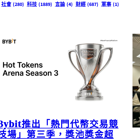
社會
(280)
科技
(1889)
言論
(4)
財經
(687)
軍事
(1)
Bybit推出「熱門代幣交易競
技場」第三季，獎池獎金超