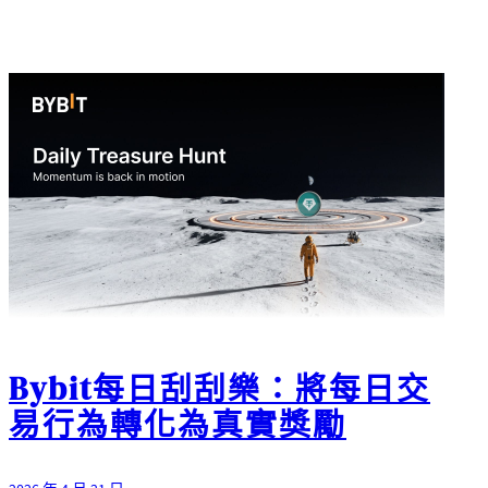
Bybit每日刮刮樂：將每日交
易行為轉化為真實獎勵