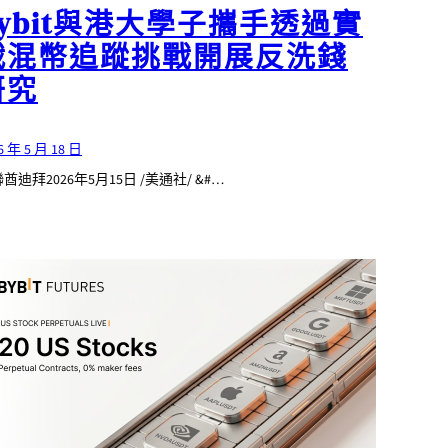
Bybit與港大學子攜手透過實
戰混幣追蹤挑戰開展反洗錢
研究
6 年 5 月 18 日
酋迪拜2026年5月15日 /美通社/ &#…