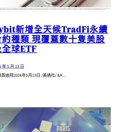
ybit新增全天候TradFi永續
合約種類 現覆蓋數十隻美股
及全球ETF
6 年 5 月 13 日
酋迪拜2026年5月13日 /美通社/ &#…