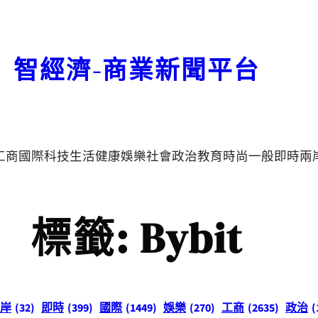
智經濟-商業新聞平台
工商
國際
科技
生活
健康
娛樂
社會
政治
教育
時尚
一般
即時
兩
標籤:
Bybit
岸
(32)
即時
(399)
國際
(1449)
娛樂
(270)
工商
(2635)
政治
(