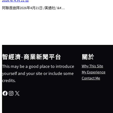
2026 年 4 月 21 日
阿聯酋迪拜2026年4月21日 /美通社/ &#…
智經濟-商業新聞平台
關於
This may be a good place to introduce
Why This Site
My Experience
yourself and your site or include some
Contact Me
credits.
Facebook
Instagram
X