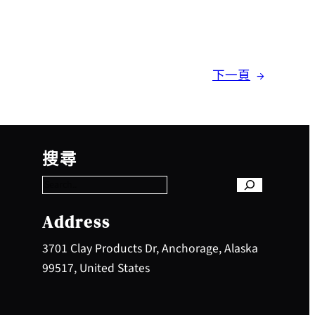
下一頁
→
S
e
搜尋
a
r
c
h
Address
3701 Clay Products Dr, Anchorage, Alaska
99517, United States