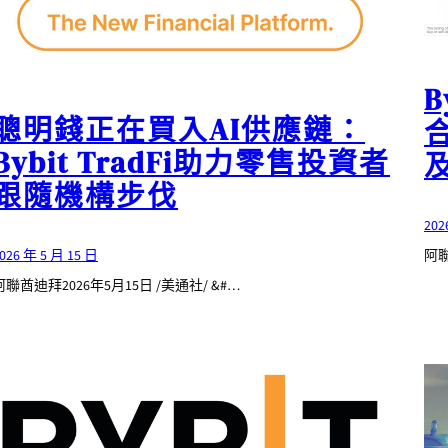
B
聰明錢正在買入AI供應鏈：
Bybit TradFi助力零售投資者
跟隨機構步伐
202
026 年 5 月 15 日
阿聯
阿聯酋迪拜2026年5月15日 /美通社/ &#…