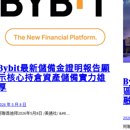
Bybit最新儲備金證明報告顯
示核心持倉資產儲備實力雄
B
厚
026 年 5 月 8 日
阿聯酋迪拜2026年5月8日 /美通社/ &#8…
202
阿聯