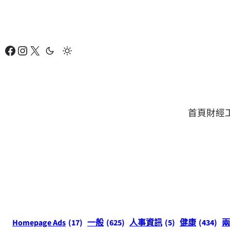
跳
至
主
Facebook
Instagram
X
要
內
容
首頁
財經
Homepage Ads
(17)
一般
(625)
人事資訊
(5)
健康
(434)
兩