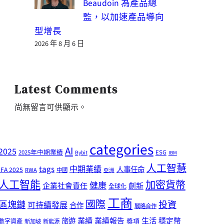
Beaudoin 為產品總
監，以加速產品導向
型增長
2026 年 8 月 6 日
Latest Comments
尚無留言可供顯示。
categories
AI
2025
2025年中期業績
ESG
Bybit
IBM
人工智慧
tags
中期業績
人事任命
IFA 2025
RWA
中國
亞洲
人工智能
加密貨幣
健康
企業社會責任
創新
全球化
工商
國際
區塊鏈
投資
可持續發展
合作
戰略合作
業績
生活
旅遊
業績報告
穩定幣
獎項
數字資產
新加坡
新能源