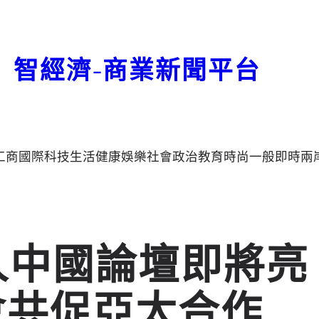
智經濟-商業新聞平台
工商
國際
科技
生活
健康
娛樂
社會
政治
教育
時尚
一般
即時
兩
導人中國論壇即將亮
會共促亞太合作