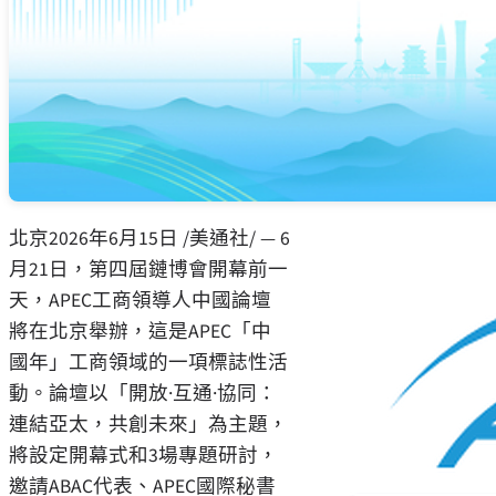
北京
2026年6月15日
/美通社/ —
6
月21日，第四屆鏈博會開幕前一
天，APEC工商領導人中國論壇
將在北京舉辦，這是APEC「中
國年」工商領域的一項標誌性活
動。論壇以「開放·互通·協同：
連結亞太，共創未來」為主題，
將設定開幕式和3場專題研討，
邀請ABAC代表、APEC國際秘書