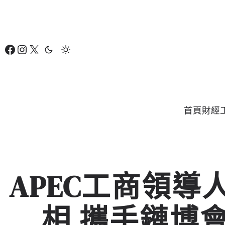
跳
至
主
Facebook
Instagram
X
要
內
容
首頁
財經
APEC工商領
相 攜手鏈博