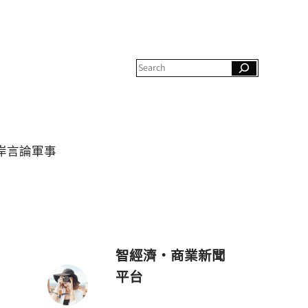
S
e
a
r
c
h
岸
言論
軍事
智經濟・商業新聞
平台