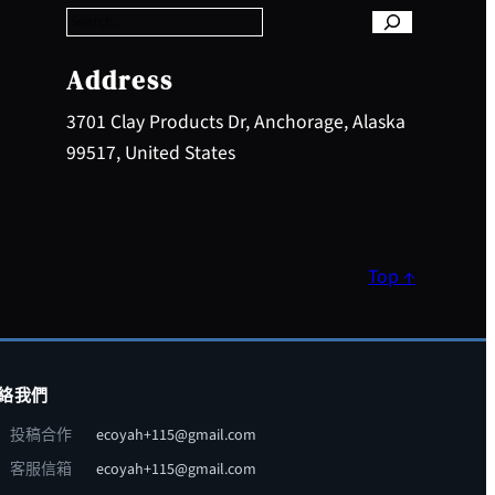
r
c
h
Address
3701 Clay Products Dr, Anchorage, Alaska
99517, United States
Top ↑
絡我們
投稿合作
ecoyah+115@gmail.com
客服信箱
ecoyah+115@gmail.com