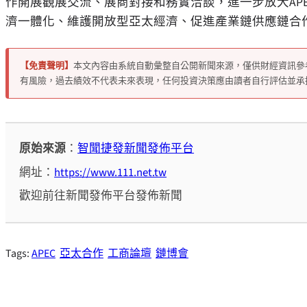
作開展觀展交流、展商對接和務實洽談，進一步放大
A
濟一體化、維護開放型亞太經濟、促進產業鏈供應鏈合
【免責聲明】
本文內容由系統自動彙整自公開新聞來源，僅供財經資訊參
有風險，過去績效不代表未來表現，任何投資決策應由讀者自行評估並承
原始來源
：
智聞捷發新聞發佈平台
網址：
https://www.111.net.tw
歡迎前往新聞發佈平台發佈新聞
Tags:
APEC
亞太合作
工商論壇
鏈博會