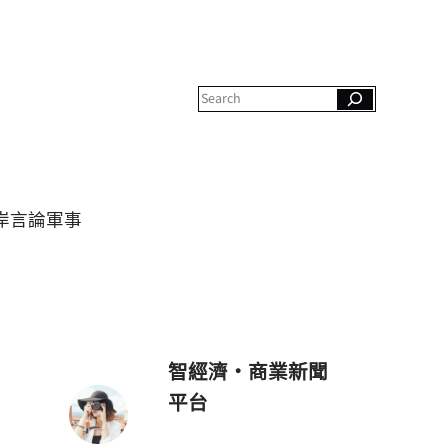
S
e
a
r
c
h
岸
言論
軍事
智經濟・商業新聞
平台