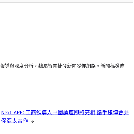
報導與深度分析，隸屬智聞捷發新聞發佈網絡。新聞稿發佈
Next:
APEC工商領導人中國論壇即將亮相 攜手鏈博會共
促亞太合作
→