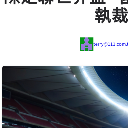
執
terry@111.com.