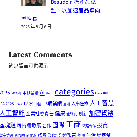
Beaudoin 為產品總
監，以加速產品導向
型增長
2026 年 8 月 6 日
Latest Comments
尚無留言可供顯示。
categories
AI
2025
2025年中期業績
ESG
Bybit
IBM
人工智慧
tags
中期業績
人事任命
IFA 2025
RWA
中國
亞洲
人工智能
加密貨幣
健康
企業社會責任
創新
全球化
工商
國際
區塊鏈
投資
可持續發展
合作
戰略合作
業績
生活
旅遊
業績報告
穩定幣
獎項
數字資產
新加坡
新能源