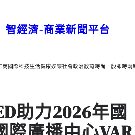
智經濟-商業新聞平台
工商
國際
科技
生活
健康
娛樂
社會
政治
教育
時尚
一般
即時
兩
LED助力2026年國
國際廣播中心VAR