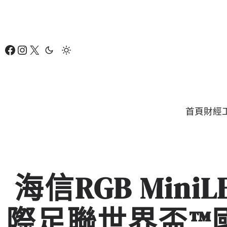
跳
至
主
Facebook
Instagram
X
要
內
容
首頁
財經
海信RGB Mini
際足聯世界盃™