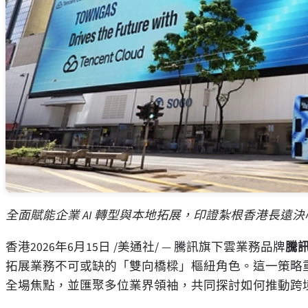
全面賦能企業
AI
轉型與本地拓展，印證紮根香港長遠決
香港
2026年6月15日
/美通社/ — 騰訊旗下雲業務品牌
騰
拓展業務不可或缺的「雙向橋樑」樞紐角色。這一策略重心於近期
全場焦點，並匯聚多位業界領袖，共同探討如何推動跨境 