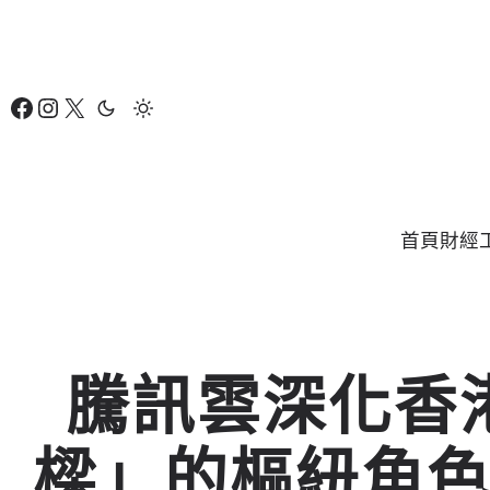
跳
至
主
Facebook
Instagram
X
要
內
容
首頁
財經
騰訊雲深化香
樑」的樞紐角