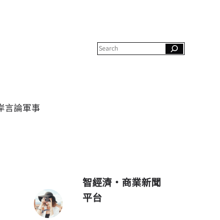
S
e
a
r
c
h
岸
言論
軍事
智經濟・商業新聞
平台