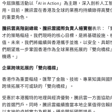
今屆旗艦活動以「AI in Action」為主題，深入剖
用。目前，騰訊雲在香港及全球的業務均持續錄得高雙
的重要角色。
騰訊雲高階副總裁、騰訊雲國際負責人楊寶樹
表示：「
才的策略樞紐。我們現時的核心目標，是將基礎設施、模
值。未來，我們將繼續與香港攜手並進，以安全、具韌
們期望進一步鞏固香港作為全球業務拓展的『雙向橋樑』
機遇。」
企業跨境拓展的「雙向橋樑」
香港作為重要樞紐，匯聚了金融、技術、專業知識與國
跨境拓展不可或缺的「雙向橋樑」。
受惠於本港獨特的地理與經濟優勢，騰訊雲一方面協助
的首選門戶。同時，騰訊雲繼續擔當本地企業值得信賴
以本地的卓越實力為根基，穩步開拓國際增長。