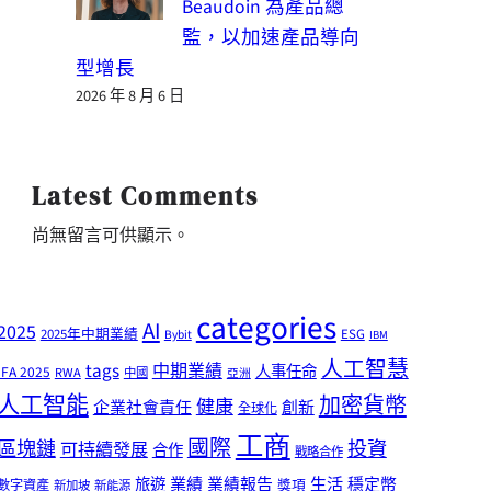
Beaudoin 為產品總
監，以加速產品導向
型增長
2026 年 8 月 6 日
Latest Comments
尚無留言可供顯示。
categories
AI
2025
2025年中期業績
ESG
Bybit
IBM
人工智慧
tags
中期業績
人事任命
IFA 2025
RWA
中國
亞洲
人工智能
加密貨幣
健康
企業社會責任
創新
全球化
工商
國際
區塊鏈
投資
可持續發展
合作
戰略合作
業績
生活
旅遊
業績報告
穩定幣
獎項
數字資產
新加坡
新能源