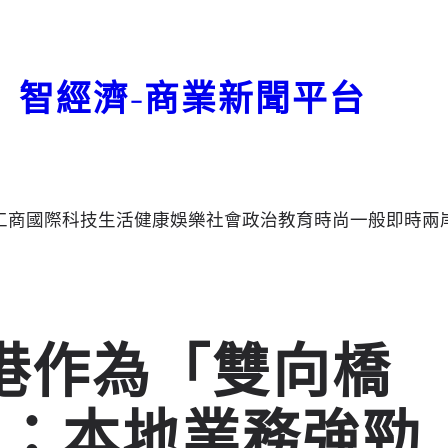
智經濟-商業新聞平台
工商
國際
科技
生活
健康
娛樂
社會
政治
教育
時尚
一般
即時
兩
港作為「雙向橋
色：本地業務強勁