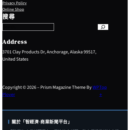
Privacy Policy
S
Online Shop
e
搜尋
a
r
c
h
Address
3701 Clay Products Dr, Anchorage, Alaska 99517,
United States
Copyright © 2026 – Prism Magazine Theme By
WP
Top
Plover
↑
關於「智經濟-商業新聞平台」