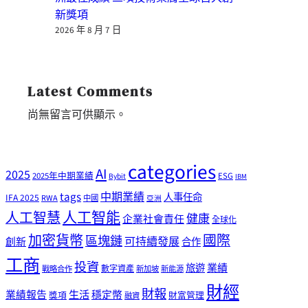
新獎項
2026 年 8 月 7 日
Latest Comments
尚無留言可供顯示。
categories
AI
2025
2025年中期業績
ESG
Bybit
IBM
tags
中期業績
人事任命
IFA 2025
RWA
中國
亞洲
人工智能
人工智慧
健康
企業社會責任
全球化
加密貨幣
國際
區塊鏈
可持續發展
創新
合作
工商
投資
業績
旅遊
戰略合作
數字資產
新加坡
新能源
財經
財報
生活
業績報告
穩定幣
獎項
財富管理
融資