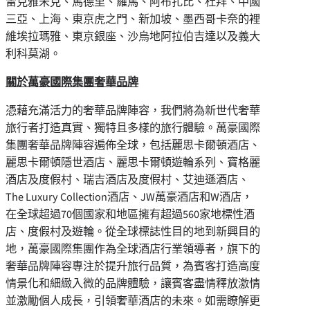
雷克雅未克、馬德里、羅馬、阿布扎比、杜拜、中國
三亞、上海、東京虎之門、新加坡、墨西哥卡奈的裡
維埃拉瑪雅、東京銀座、沙烏地阿拉伯吉達以及義大
利科莫湖。
關於萬豪國際集團奢華品牌
憑藉充滿活力的奢華品牌陣容，我們將為新世代奢華
旅行者打造真實、獨特且多樣的旅行體驗。萬豪國際
集團奢華品牌陣容遍佈全球，包括麗思卡爾頓酒店、
麗思卡爾頓隱世酒店、麗思卡爾頓遊輪系列、寶格麗
酒店及度假村、瑞吉酒店及度假村、艾迪遜酒店、
The Luxury Collection酒店、JW萬豪酒店和W酒店，
在全球超過70個國家和地區擁有超過560家地標性酒
店、度假村及遊輪。從全球標誌性目的地到新興目的
地，萬豪國際集團作為全球酒店行業領導者，旗下的
奢華品牌陣容專注於提升旅行品質，為賓客打造高度
情景化和細緻入微的品牌體驗，讓賓客盡情釋放激情
並激勵個人成長，引領奢華酒店的未來。如需瞭解更