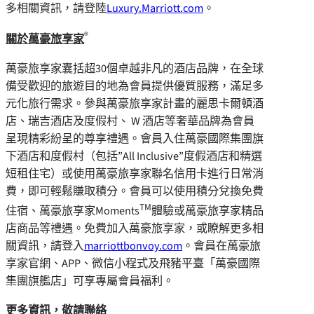
多相關資訊，請登陸
Luxury.Marriott.com
。
®
關於萬豪旅享家
萬豪旅享家囊括超30個卓越非凡的酒店品牌，在全球
備受歡迎的旅遊目的地為會員提供優質服務，滿足多
元化旅行需求。參與萬豪旅享家計畫的麗思卡爾頓酒
店、瑞吉酒店及度假村、 W 酒店等奢華品牌為會員
呈現精彩紛呈的尊享禮遇。會員入住萬豪國際集團旗
下酒店和度假村（包括”All Inclusive”度假酒店和精選
短租住宅）或使用萬豪旅享家聯名信用卡進行日常消
費，即可輕鬆賺取積分。會員可以使用積分兌換免費
TM
住宿、萬豪旅享家Moments
體驗或萬豪旅享家精品
店商品等禮遇。免費加入萬豪旅享家，或瞭解更多相
關資訊，請登入
marriottbonvoy.com
。會員在萬豪旅
享家官網、APP、微信小程式及飛豬平臺「萬豪國際
集團旗艦店」可享專屬會員福利。
更多資訊，敬請聯絡