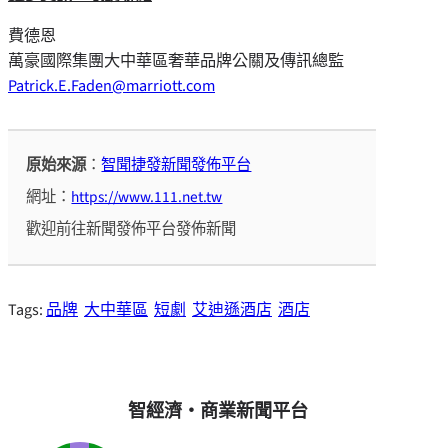
費德恩
萬豪國際集團大中華區奢華品牌公關及傳訊總監
Patrick.E.Faden@marriott.com
原始來源
：
智聞捷發新聞發佈平台
網址：
https://www.111.net.tw
歡迎前往新聞發佈平台發佈新聞
Tags:
品牌
大中華區
短劇
艾迪遜酒店
酒店
智經濟・商業新聞平台