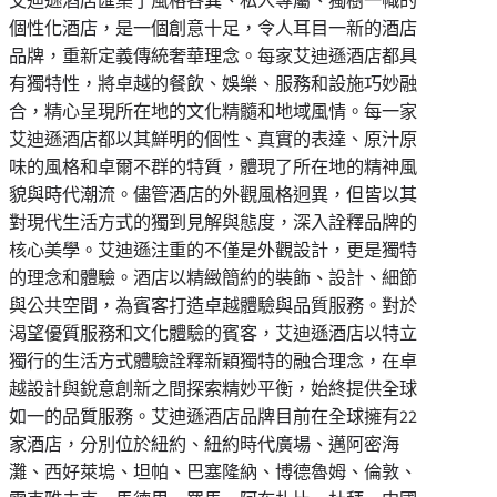
艾迪遜酒店匯集了風格各異、私人專屬、獨樹一幟的
個性化酒店，是一個創意十足，令人耳目一新的酒店
品牌，重新定義傳統奢華理念。每家艾迪遜酒店都具
有獨特性，將卓越的餐飲、娛樂、服務和設施巧妙融
合，精心呈現所在地的文化精髓和地域風情。每一家
艾迪遜酒店都以其鮮明的個性、真實的表達、原汁原
味的風格和卓爾不群的特質，體現了所在地的精神風
貌與時代潮流。儘管酒店的外觀風格迥異，但皆以其
對現代生活方式的獨到見解與態度，深入詮釋品牌的
核心美學。艾迪遜注重的不僅是外觀設計，更是獨特
的理念和體驗。酒店以精緻簡約的裝飾、設計、細節
與公共空間，為賓客打造卓越體驗與品質服務。對於
渴望優質服務和文化體驗的賓客，艾迪遜酒店以特立
獨行的生活方式體驗詮釋新穎獨特的融合理念，在卓
越設計與銳意創新之間探索精妙平衡，始終提供全球
如一的品質服務。艾迪遜酒店品牌目前在全球擁有22
家酒店，分別位於紐約、紐約時代廣場、邁阿密海
灘、西好萊塢、坦帕、巴塞隆納、博德魯姆、倫敦、