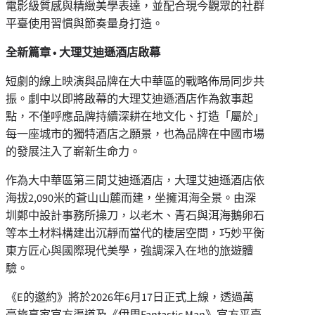
電影級質感與精緻美學表達，並配合現今觀眾的社群
平臺使用習慣與節奏量身打造。
全新篇章
•
大理艾迪遜酒店啟幕
短劇的線上映演與品牌在大中華區的戰略佈局同步共
振。劇中以即將啟幕的大理艾迪遜酒店作為敘事起
點，不僅呼應品牌持續深耕在地文化、打造「屬於」
每一座城市的獨特酒店之願景，也為品牌在中國市場
的發展注入了嶄新生命力。
作為大中華區第三間艾迪遜酒店，大理艾迪遜酒店依
海拔2,090米的蒼山山麓而建，坐擁洱海全景。由深
圳鄭中設計事務所操刀，以老木、青石與洱海鵝卵石
等本土材料構建出沉靜而當代的棲居空間，巧妙平衡
東方匠心與國際現代美學，強調深入在地的旅遊體
驗。
《E的邀約》將於2026年6月17日正式上線，透過萬
豪旅享家官方渠道及《伊周Fantastic Man》官方平臺