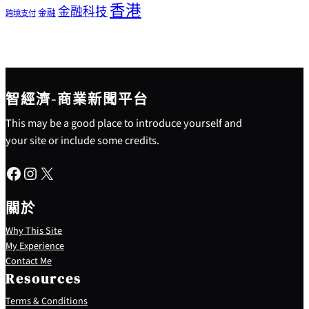
香港
金融科技
金融
跨境支付
智經濟-商業新聞平台
This may be a good place to introduce yourself and
your site or include some credits.
Facebook
Instagram
X
關於
Why This Site
My Experience
Contact Me
Resources
Terms & Conditions