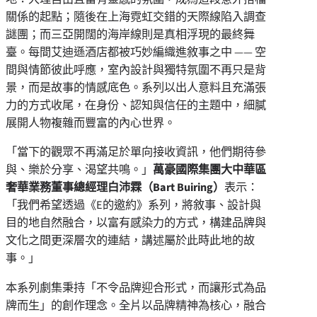
關係的起點；隨後在上海霓虹交錯的天際線陷入調查
謎團；而三亞開闊的海岸線則是真相浮現的最終舞
臺。每間艾迪遜酒店都被巧妙編織進敘事之中 —— 空
間與情節彼此呼應，室內設計與獨特氛圍不再只是背
景，而是故事的情感底色。系列以出人意料且充滿張
力的方式收尾，在身份、認知與信任的主題中，細膩
展開人物複雜而豐富的內心世界。
「當下的觀眾不再滿足於單向接收資訊，他們期待參
與、樂於分享、渴望共鳴。」
萬豪國際集團大中華區
奢華業務董事總經理白沛霖（
Bart Buiring
）
表示：
「我們希望透過《E的邀約》系列，將敘事、設計與
目的地自然融合，以富有感染力的方式，構建品牌與
文化之間更深層次的連結，講述屬於此時此地的故
事。」
本系列劇集秉持「不令品牌迎合形式，而讓形式為品
牌而生」的創作理念。全片以品牌精神為核心，融合