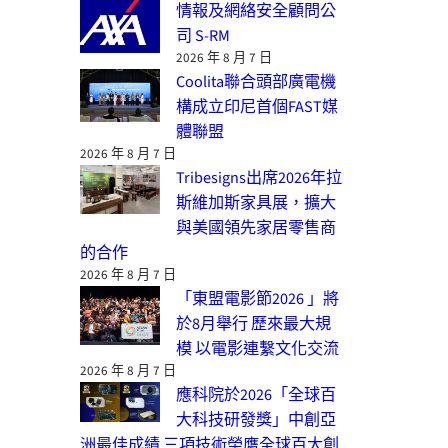
情報及網絡安全顧問公
司 S-RM
2026 年 8 月 7 日
Coolita聯合頭部廣電機
構成立印尼首個FAST媒
體聯盟
2026 年 8 月 7 日
Tribesigns出席2026年拉
斯維加斯家具展，擴大
與美國領先家居零售商
的合作
2026 年 8 月 7 日
「東盟電影節2026 」將
於8月舉行 歷來最大規
模 以電影連繫文化交流
2026 年 8 月 7 日
應科院於2026「全球百
大科技研發獎」中創亞
洲最佳成績 三項技術榮膺全球百大創