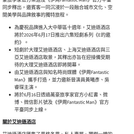
同步釋出，邀賓客一同沉浸於一段融合城市文化、空
間美學與品牌敘事的獨特旅程。
為慶祝品牌進入大中華區十週年，艾迪遜酒店
將於2026年6月17日推出六集短劇系列《E的邀
約》。
短劇於大理艾迪遜酒店、上海艾迪遜酒店與三
亞艾迪遜酒店取景，其釋出亦旨在迎接備受期
待的大理艾迪遜酒店即將開幕。
由艾迪遜酒店與知名時尚媒體《伊周Fantastic
Man》攜手打造，並力邀新晉演員黃曦彥、吳
睿琛主演。
將於6月16日透過萬豪旅享家官方小紅書、微
博、微信影片號及《伊周Fantastic Man》官方
平臺同步上線。
關於艾迪遜酒店