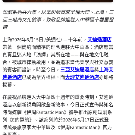
短劇系
列共六集，以電影級質感呈現大理、上海、三
亞三地的文化敘事，
致敬品牌進駐大中華區十載里程
碑
上海
2026年6月15日
/美通社/ — 十年前，
艾迪遜酒店
帶著一個簡約而精準的理念進駐大中華區：酒店應當
真實且迷人地「演繹」其所在地 —— 與在地文化融
合，被城市律動啟用，並為追求當代美學與社交意義
的賓客而設計。時至今日，
三亞艾迪遜酒店
與
上海艾
迪遜酒店
已成為業界標桿，而
大理艾迪遜酒店
亦即將
揭幕。
在慶祝品牌進入大中華區十週年的重要時刻，艾迪遜
酒店以創新視角開啟全新敘事，今日正式宣佈與知名
時尚媒體《伊周Fantastic Man》攜手推出原創短劇系
列《E的邀約》。該系列將於2026年6月17日正式登
陸萬豪旅享家大中華區及《伊周Fantastic Man》官方
全平臺。