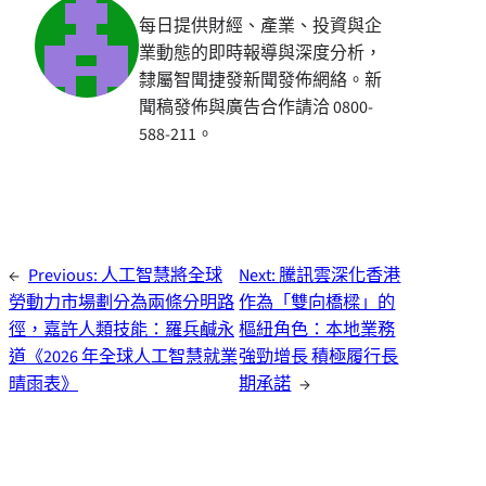
每日提供財經、產業、投資與企
業動態的即時報導與深度分析，
隸屬智聞捷發新聞發佈網絡。新
聞稿發佈與廣告合作請洽 0800-
588-211。
←
Previous:
人工智慧將全球
Next:
騰訊雲深化香港
勞動力市場劃分為兩條分明路
作為「雙向橋樑」的
徑，嘉許人類技能：羅兵鹹永
樞紐角色：本地業務
道《2026 年全球人工智慧就業
強勁增長 積極履行長
晴雨表》
期承諾
→