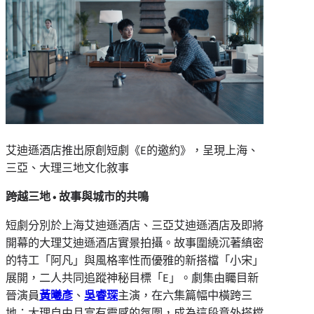
艾迪遜酒店推出原創短劇《E的邀約》，呈現上海、
三亞、大理三地文化敘事
跨越三地
•
故事與城市的共鳴
短劇分別於上海艾迪遜酒店、三亞艾迪遜酒店及即將
開幕的大理艾迪遜酒店實景拍攝。故事圍繞沉著縝密
的特工「阿凡」與風格率性而優雅的新搭檔「小宋」
展開，二人共同追蹤神秘目標「E」。劇集由矚目新
晉演員
黃曦彥
、
吳睿琛
主演，在六集篇幅中橫跨三
地：大理自由且富有靈感的氛圍，成為這段意外搭檔