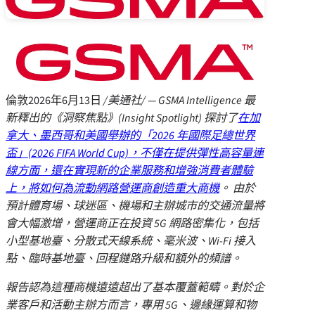
倫敦
2026年6月13日
/美通社/ — GSMA Intelligence
最
新釋出的《洞察焦點》
(Insight Spotlight)
探討了
在加
拿大、墨西哥和美國舉辦的「
2026
年國際足總世界
盃」
(2026 FIFA World Cup)
，不僅在提供彈性高容量連
線方面，還在實現新的企業服務和增強消費者體驗
上，將如何為流動網路營運商創造重大商機
。
由於
預計體育場、球迷區、機場和主辦城市的交通流量將
會大幅激增，營運商正在投資
5G
網路密集化，包括
小型基地臺、分散式天線系統、毫米波、
Wi-Fi
接入
點、臨時基地臺、回程鏈路升級和額外的頻譜。
報告認為這種商機遠遠超出了基本覆蓋範疇。對於企
業客戶和活動主辦方而言，專用
5G
、邊緣運算和物