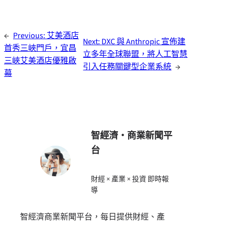
←
Previous:
艾美酒店
Next:
DXC 與 Anthropic 宣佈建
首秀三峽門戶，宜昌
立多年全球聯盟，將人工智慧
三峽艾美酒店優雅啟
引入任務關鍵型企業系統
→
幕
智經濟・商業新聞平
台
財經 × 產業 × 投資 即時報
導
智經濟商業新聞平台，每日提供財經、產