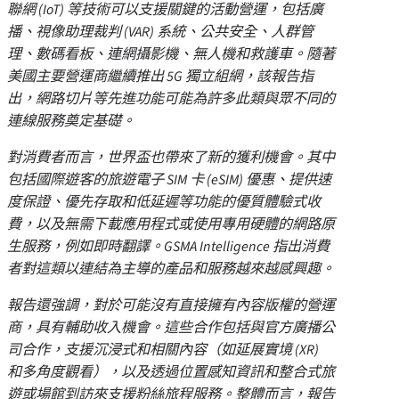
聯網
(IoT)
等技術可以支援關鍵的活動營運，包括廣
播、視像助理裁判
(VAR)
系統、公共安全、人群管
理、數碼看板、連網攝影機、無人機和救護車。隨著
美國主要營運商繼續推出
5G
獨立組網，該報告指
出，網路切片等先進功能可能為許多此類與眾不同的
連線服務奠定基礎。
對消費者而言，世界盃也帶來了新的獲利機會。其中
包括國際遊客的旅遊電子
SIM
卡
(eSIM)
優惠、提供速
度保證、優先存取和低延遲等功能的優質體驗式收
費，以及無需下載應用程式或使用專用硬體的網路原
生服務，例如即時翻譯。
GSMA Intelligence
指出消費
者對這類以連結為主導的產品和服務越來越感興趣。
報告還強調，對於可能沒有直接擁有內容版權的營運
商，具有輔助收入機會。這些合作包括與官方廣播公
司合作，支援沉浸式和相關內容（如延展實境
(XR)
和多角度觀看），以及透過位置感知資訊和整合式旅
遊或場館到訪來支援粉絲旅程服務。整體而言，報告