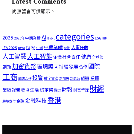
Latest Comments
尚無留言可供顯示。
categories
AI
2025
2025年中期業績
ESG
Bybit
IBM
tags
中期業績
人事任命
IFA 2025
RWA
中國
亞洲
人工智能
人工智慧
健康
企業社會責任
全球化
加密貨幣
國際
區塊鏈
可持續發展
創新
合作
工商
投資
業績
旅遊
戰略合作
數字資產
新加坡
新能源
財經
財報
生活
業績報告
穩定幣
獎項
財富管理
融資
香港
金融科技
金融
跨境支付