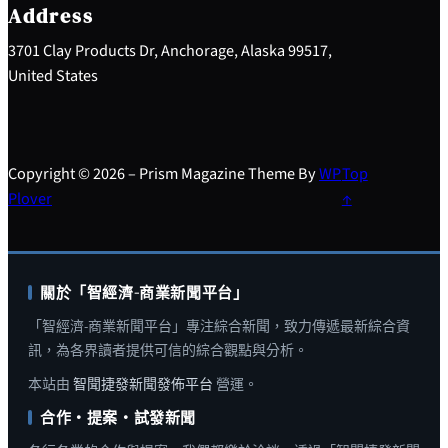
h
Address
3701 Clay Products Dr, Anchorage, Alaska 99517,
United States
Copyright © 2026 – Prism Magazine Theme By
WP
Top
Plover
↑
關於「智經濟-商業新聞平台」
「智經濟-商業新聞平台」專注綜合新聞，致力傳遞最新綜合資
訊，為各界讀者提供可信的綜合觀點與分析。
本站由
智聞捷發新聞發佈平台
營運。
合作・提案・試發新聞