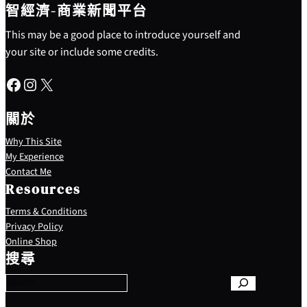
智經濟-商業新聞平台
This may be a good place to introduce yourself and
your site or include some credits.
Facebook
Instagram
X
關於
Why This Site
My Experience
Contact Me
Resources
Terms & Conditions
Privacy Policy
S
Online Shop
e
搜尋
a
r
c