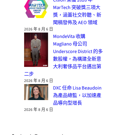
MarTech 突破獎三項大
獎，涵蓋社交聆聽、新
聞稿發佈及 AEO 領域
2026 年 8 月 6 日
MondeVita 收購
Magliano 母公司
Underscore District 的多
數股權，為構建全新意
大利奢侈品平台邁出第
二步
2026 年 8 月 6 日
DXC 任命 Lisa Beaudoin
為產品總監，以加速產
品導向型增長
2026 年 8 月 6 日