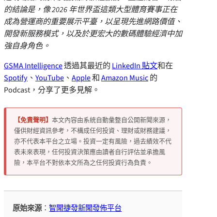
的結論是，像
2026
年世界盃這類大型體育賽事正在
成為營運商的重要展示平臺，以呈現先進網路價值、
開發新服務模式，以及於更宏大的數碼體驗經濟中加
強自身角色。
GSMA Intelligence
透過其最近的
LinkedIn 貼文
和在
Spotify
、
YouTube
、
Apple
和
Amazon Music
的
Podcast，分享了更多見解。
【免責聲明】
本文內容由系統自動彙整自公開新聞來源，
僅供財經資訊參考，不構成任何投資、理財或財務建議，
亦不代表本平台之立場。投資一定有風險，過去績效不代
表未來表現，任何投資決策應由讀者自行評估並承擔風
險，本平台不對依本文所為之任何投資行為負責。
原始來源
：
智聞捷發新聞發佈平台