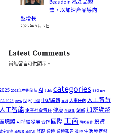
Beaudoin 為產品總
監，以加速產品導向
型增長
2026 年 8 月 6 日
Latest Comments
尚無留言可供顯示。
categories
AI
2025
2025年中期業績
ESG
Bybit
IBM
人工智慧
tags
中期業績
人事任命
IFA 2025
RWA
中國
亞洲
人工智能
加密貨幣
健康
企業社會責任
創新
全球化
工商
國際
區塊鏈
投資
可持續發展
合作
戰略合作
業績
生活
旅遊
業績報告
穩定幣
獎項
數字資產
新加坡
新能源