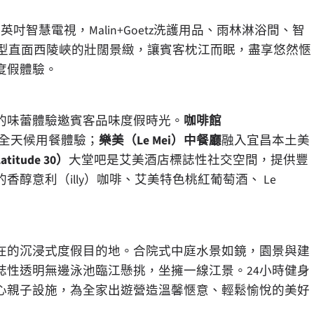
吋智慧電視，Malin+Goetz洗護用品、雨林淋浴間、智
分房型直面西陵峽的壯闊景緻，讓賓客枕江而眠，盡享悠然愜
度假體驗。
的味蕾體驗邀賓客品味度假時光。
咖啡館
全天候用餐體驗；
樂美（
Le Mei
）中餐廳
融入宜昌本土美
Latitude
30）
大堂吧是艾美酒店標誌性社交空間，提供豐
醇意利（illy）咖啡、艾美特色桃紅葡萄酒、 Le
在的沉浸式度假目的地。合院式中庭水景如鏡，園景與建
誌性透明無邊泳池臨江懸挑，坐擁一線江景。24小時健身
心親子設施，為全家出遊營造溫馨愜意、輕鬆愉悅的美好