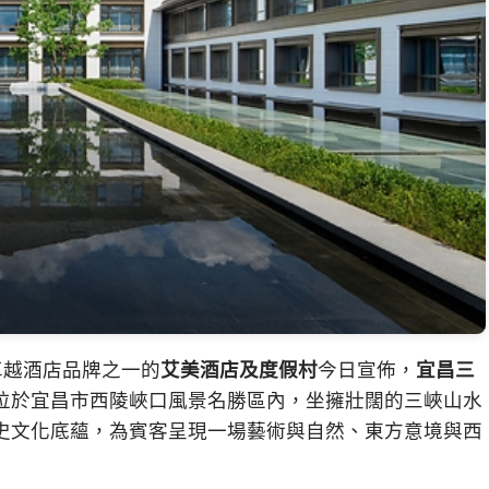
個卓越酒店品牌之一的
艾美酒店及度假村
今日宣佈，
宜昌三
位於宜昌市西陵峽口風景名勝區內，坐擁壯闊的三峽山水
史文化底蘊，為賓客呈現一場藝術與自然、東方意境與西