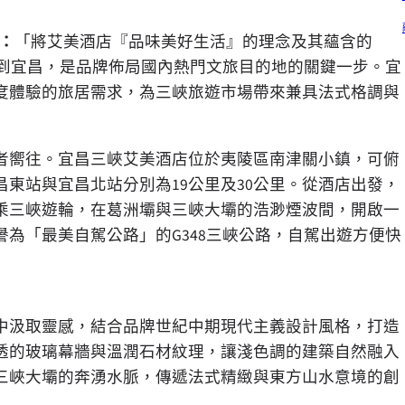
：
「將艾美酒店『品味美好生活』的理念及其蘊含的
次帶到宜昌，是品牌佈局國內熱門文旅目的地的關鍵一步。宜
度體驗的旅居需求，為三峽旅遊市場帶來兼具法式格調與
者嚮往。宜昌三峽艾美酒店位於夷陵區南津關小鎮，可俯
東站與宜昌北站分別為19公里及30公里。從酒店出發，
乘三峽遊輪，在葛洲壩與三峽大壩的浩渺煙波間，開啟一
為「最美自駕公路」的G348三峽公路，自駕出遊方便快
中汲取靈感，結合品牌世紀中期現代主義設計風格，打造
透的玻璃幕牆與溫潤石材紋理，讓淺色調的建築自然融入
三峽大壩的奔湧水脈，傳遞法式精緻與東方山水意境的創