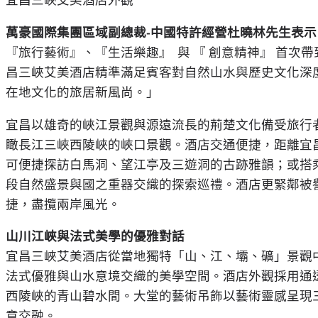
宜昌三峽艾美酒店外觀
萬豪國際集團區域副總裁
-中國特許經營杜曉林先生表示
『旅行藝術』、『生活樂趣』 與 『 創意精神』 首
昌三峽艾美酒店精準滿足賓客對自然山水與歷史文化深
在地文化的旅居新風尚。」
宜昌以雄奇的峽江景觀與源遠流長的荊楚文化備受旅行
瞰長江三峽西陵峽的峽口景觀。酒店交通便捷，距離宜昌
可便捷探訪白馬洞、望江亭及三遊洞的古跡雅韻；或搭
段自然盛景與國之重器交織的探索巡禮。酒店更緊鄰被譽
捷，盡攬兩岸風光。
山川江峽與法式美學的優雅對話
宜昌三峽艾美酒店從當地獨特「山、江、壩、礦」景觀
法式優雅與山水意境交織的美學空間。酒店外觀採用通
西陵峽的青山碧水間。大堂的藝術吊飾以藝術靈感呈現
意交融。