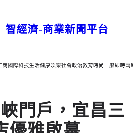
智經濟-商業新聞平台
工商
國際
科技
生活
健康
娛樂
社會
政治
教育
時尚
一般
即時
兩
三峽門戶，宜昌三
店優雅啟幕