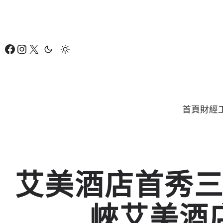
跳
至
主
Facebook
Instagram
X
要
內
容
首頁
財經
艾美酒店首秀
峽艾美酒