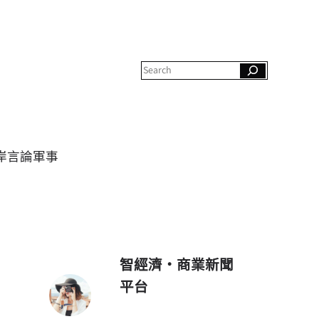
S
e
a
r
c
h
岸
言論
軍事
智經濟・商業新聞
平台