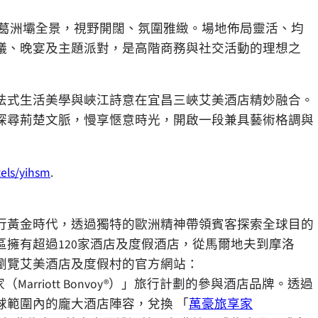
盡收葛洲壩全景，視野開闊、氛圍雅緻。場地佈局靈活、均
議、晚宴及主題派對，是高階商務與社交活動的理想之
法式生活美學與峽江詩意在宜昌三峽艾美酒店精妙融合。
探尋荊楚文脈，慢享愜意時光，開啟一段兼具藝術格調與
els/yihsm
.
旅行黃金時代，透過獨特的歐洲精神帶領賓客探索全球目的
區擁有超過120家酒店及度假酒店，從馬爾地夫到摩洛
瀏覽艾美酒店及度假村的官方網站：
rriott Bonvoy®）」旅行計劃的參與酒店品牌。透過
球範圍內的龐大酒店陣容，兌換 「
萬豪旅享家