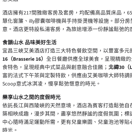
酒店擁有217間雅緻客房及套房，均配備高品質床品，65英
慧化窗簾、illy膠囊咖啡機與手持掛燙機等設施。部
意。酒店更特設私湯客房，為旅途增添一份靜謐鬆弛的
食韻山水 品味美好生活
宜昌三峽艾美酒店打造三大特色餐飲空間，以豐富多元
16（
Brasserie
16）
全日餐廳供應全球美食，呈現精緻的
食特色，呈現經典中式菜品與創意融合佳餚；
北緯
30（
富的法式下午茶與定製特飲，供應由艾美咖啡大師特調的香
Scoop意式冰淇凌，慢享鬆弛愜意的時光。
樂享山水之間的度假時光
依託長江與西陵峽的天然意境，酒店為賓客打造鬆弛自
築相映成趣，漫步其間，盡享悠然靜謐的度假氛圍；標
中心隨時滿足運動所需，更有兒童樂園、兒童泡池等貼
時光。