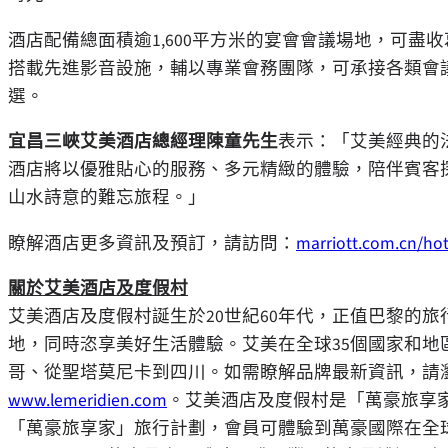
酒店配備總面積逾1,600平方米的宴會會議場地，可
搭載先進影音設施，輔以專業會務團隊，可承接各類會
選。
宜昌三峽艾美酒店總經理陳童先生
表示：「艾美經典的
酒店將以優雅貼心的服務、多元精緻的體驗，陪伴賓客
山水詩意的難忘旅程。」
瞭解酒店更多資訊及預訂，請訪問：
marriott.com.cn/hot
關於艾美酒店及度假村
艾美酒店及度假村誕生於20世紀60年代，正值巴黎的
地，同時恣享美好生活體驗。艾美在全球35個國家和地
哥、從聖塔莫尼卡到四川。如需瞭解品牌最新資訊，請
www.lemeridien.com
。艾美酒店及度假村是「萬豪旅享家（Ma
「萬豪旅享家」旅行計劃，會員可體驗到萬豪國際在全