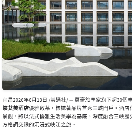
宜昌
2026年6月13日
/美通社/ — 萬豪旅享家旗下超30
峽艾美酒店
優雅啟幕，標誌著品牌首秀三峽門戶。酒店
景觀，將以法式優雅生活美學為基底，深度融合三峽歷
方格調交織的沉浸式峽江之旅。