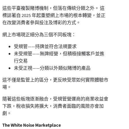
這些平臺複製賭博機制，但落在傳統分類之外。 這
標誌著自 2025 年起重塑網上市場的根本轉變，並正
在改變消費者參與投注及博彩的方式。
網上市場現正細分為三個不同板塊：
受規管——持牌並符合法規要求
未受規管——無牌經營，但積極接觸客戶並進
行交易
未受正視——分類以外類似賭博的產品
這不僅是監管上的區分，更反映受眾如何實際體驗市
場。
隨著這些板塊逐漸融合，受規管營運商的商業收益會
下跌，稅收損失將擴大，消費者面臨的風險亦會加
劇。
The White Noise Marketplace