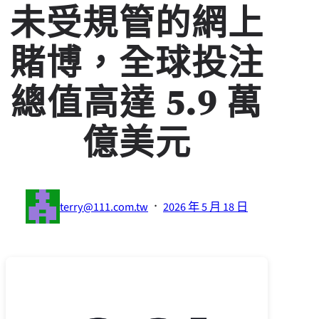
未受規管的網上
賭博，全球投注
總值高達 5.9 萬
億美元
·
terry@111.com.tw
2026 年 5 月 18 日