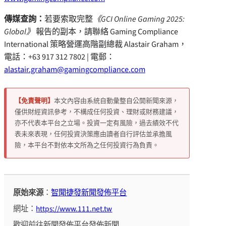
傳媒查詢：
若要索取完整
《
GCI Online Gaming 2025:
Global
》
報告的副本，請聯絡 Gaming Compliance
International 策略營運高階副總裁 Alastair Graham，
電話：+63 917 312 7802 | 電郵：
alastair.graham@gamingcompliance.com
【免責聲明】
本文內容由系統自動彙整自公開新聞來源，
僅供財經資訊參考，不構成任何投資、理財或財務建議，
亦不代表本平台之立場。投資一定有風險，過去績效不代
表未來表現，任何投資決策應由讀者自行評估並承擔風
險，本平台不對依本文所為之任何投資行為負責。
原始來源
：
智聞捷發新聞發佈平台
網址：
https://www.111.net.tw
歡迎前往新聞發佈平台發佈新聞