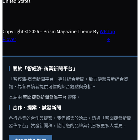
United States
Copyright © 2026 – Prism Magazine Theme By
WP
Top
Plover
↑
關於「智經濟-商業新聞平台」
「智經濟-商業新聞平台」專注綜合新聞，致力傳遞最新綜合資
訊，為各界讀者提供可信的綜合觀點與分析。
本站由
智聞捷發新聞發佈平台
營運。
合作・提案・試發新聞
各行各業的合作與提案，我們都樂於洽談。透過「智聞捷發新聞
發佈平台」試發新聞稿，協助您的品牌與訊息被更多人看見。