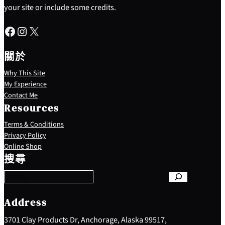
your site or include some credits.
Facebook
Instagram
X
關於
Why This Site
My Experience
Contact Me
Resources
Terms & Conditions
Privacy Policy
S
Online Shop
e
搜尋
a
r
c
h
Address
3701 Clay Products Dr, Anchorage, Alaska 99517,