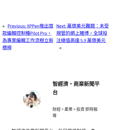
←
Previous:
XPPen推出首
Next:
萬億美元難題：未受
款編輯控制檯Pilot Pro，
規管的網上賭博，全球投
為專業編輯工作流樹立新
注總值高達 5.9 萬億美元
標桿
→
智經濟・商業新聞平
台
財經 × 產業 × 投資 即時報
導