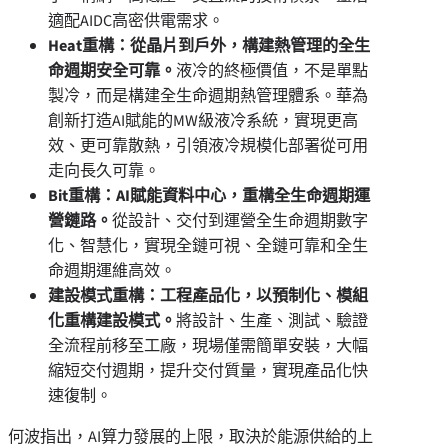
適配AIDC高密供電需求。
Heat重構：從晶片到戶外，構建熱管理的全生
命週期安全可靠。
液冷的終極價值，不是單點
製冷，而是構建全生命週期熱管理體系。華為
創新打造AI賦能的MW級液冷系統，實現更高
效、更可靠散熱，引領液冷規模化部署從可用
走向長久可靠。
Bit重構：AI賦能資料中心，重構全生命週期運
營鏈路。
從設計、交付到運營全生命週期數字
化、智慧化，實現全鏈可視、全鏈可靠和全生
命週期運維高效。
建設模式重構：工程產品化，以預制化、模組
化重構建設模式。
將設計、生產、測試、驗證
全流程前移至工廠，現場僅需簡單安裝，大幅
縮短交付週期，提升交付質量，實現產品化快
速復制。
何波指出，AI算力發展的上限，取決於能源供給的上