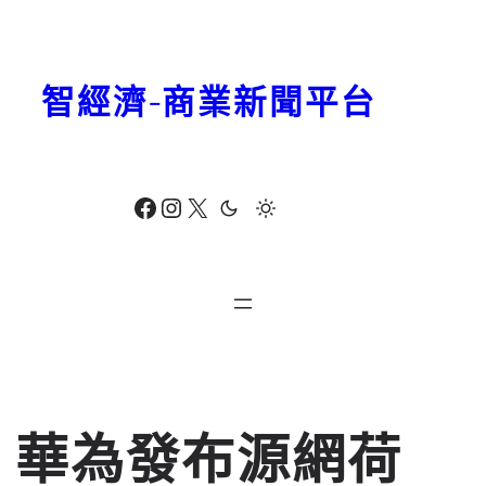
跳
至
主
智經濟-商業新聞平台
要
內
容
Facebook
Instagram
X
華為發布源網荷