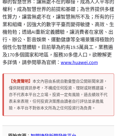
聯的智慧世界：讓無處不在的聯接，成為人人平等的
權利，成為智慧世界的前提和基礎；為世界提供多樣
性算力，讓雲無處不在，讓智慧無所不及；所有的行
業和組織，因強大的數字平臺而變得敏捷、高效、生
機勃勃；透過AI重新定義體驗，讓消費者在家居、出
行、辦公、影音娛樂、運動健康等全場景獲得極致的
個性化智慧體驗。目前華為約有19.5萬員工，業務遍
及170多個國家和地區，服務30多億人口。欲瞭解更
多詳情，請參閱華為官網：
www.huawei.com
【免責聲明】
本文內容由系統自動彙整自公開新聞來源，
僅供財經資訊參考，不構成任何投資、理財或財務建議，
亦不代表本平台之立場。投資一定有風險，過去績效不代
表未來表現，任何投資決策應由讀者自行評估並承擔風
險，本平台不對依本文所為之任何投資行為負責。