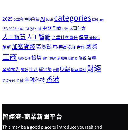
categories
AI
2025
2025年中期業績
ESG
Bybit
IBM
tags
中期業績
人事任命
IFA 2025
RWA
中國
亞洲
人工智能
人工智慧
健康
企業社會責任
全球化
加密貨幣
國際
區塊鏈
可持續發展
創新
合作
工商
投資
業績
旅遊
戰略合作
數字資產
新加坡
新能源
財經
財報
生活
業績報告
穩定幣
獎項
財富管理
融資
香港
金融科技
金融
跨境支付
智經濟-商業新聞平台
This may be a good place to introduce yourself and