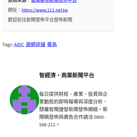
原始來源
：
智聞捷發新聞發佈平台
網址：
https://www.111.net.tw
歡迎前往新聞發佈平台發佈新聞
Tags:
AIDC
源網荷儲
華為
智經濟・商業新聞平台
每日提供財經、產業、投資與企
業動態的即時報導與深度分析，
隸屬智聞捷發新聞發佈網絡。新
聞稿發佈與廣告合作請洽 0800-
588-211。