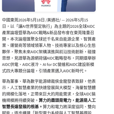
中國東莞
2026年5月18日
/美通社/ — 2026年5月15
日，以「讓AI世界堅定執行」為主題的2026全球AIDC
產業論壇暨華為AIDC戰略&新品發布會在東莞隆重召
開。本次論壇匯聚全球近千名來自能源企業、智算產
業、運營商等領域領軍人物、技術專家以及核心生態
夥伴，聚焦未來AIDC架構演進與前沿技術創新，碰撞
思想，見證華為源網荷儲AIDC戰略發布，同期還舉辦
AIDC供電、AIDC液冷、AI for DC營維和AIDC建設新模
式四大專題分論壇，引領產業邁入AIDC新時代。
華為董事、華為數字能源總裁侯金龍發表致辭，他表
示，人工智慧產業的快速發展與大模型、海量智慧體
的規模化落地，正帶來巨大的用能需求，全球AIDC裝
機規模將持續突破。
算力的盡頭是電力，能源是人工
智慧長遠發展的根基。
算力和電力將深度協同、雙向
賦能，逐步構建「新型電力系統與人工智慧基礎設