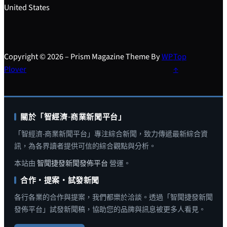
United States
Copyright © 2026 – Prism Magazine Theme By
WP
Top
Plover
↑
關於「智經濟-商業新聞平台」
「智經濟-商業新聞平台」專注綜合新聞，致力傳遞最新綜合資
訊，為各界讀者提供可信的綜合觀點與分析。
本站由
智聞捷發新聞發佈平台
營運。
合作・提案・試發新聞
各行各業的合作與提案，我們都樂於洽談。透過「智聞捷發新聞
發佈平台」試發新聞稿，協助您的品牌與訊息被更多人看見。