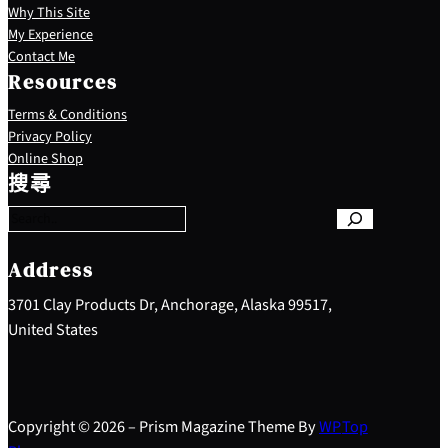
Why This Site
My Experience
Contact Me
Resources
Terms & Conditions
Privacy Policy
S
Online Shop
e
搜尋
a
r
c
h
Address
3701 Clay Products Dr, Anchorage, Alaska 99517,
United States
Copyright © 2026 – Prism Magazine Theme By
WP
Top