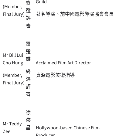
Guild
終
(Member,
選
Final Jury)
著名導演、前中國電影導演協會會長
評
審
雷
楚
Mr Bill Lui
雄
Cho Hung
Acclaimed Film Art Director
終
(Member,
資深電影美術指導
選
Final Jury)
評
審
徐
俠
Mr Teddy
昌
Hollywood-based Chinese Film
Zee
Producer