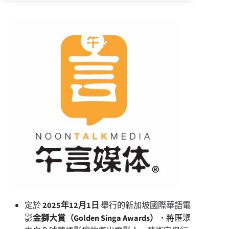
定於
2025
年
12
月
1
日
舉行的新加坡國際華語電
影
金獅大賞
（
Golden Singa Awards
）
，將匯聚