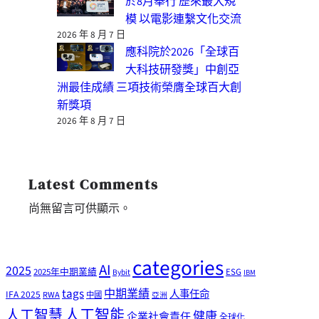
於8月舉行 歷來最大規
模 以電影連繫文化交流
2026 年 8 月 7 日
應科院於2026「全球百
大科技研發獎」中創亞
洲最佳成績 三項技術榮膺全球百大創
新獎項
2026 年 8 月 7 日
Latest Comments
尚無留言可供顯示。
categories
AI
2025
2025年中期業績
ESG
Bybit
IBM
tags
中期業績
人事任命
IFA 2025
RWA
中國
亞洲
人工智能
人工智慧
健康
企業社會責任
全球化