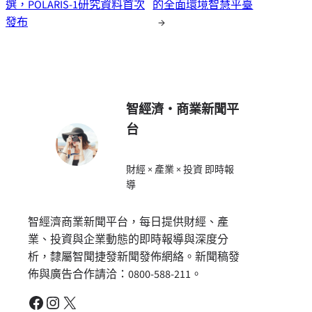
選，POLARIS-1研究資料首次
的全面環境智慧平臺
發布
→
智經濟・商業新聞平
台
財經 × 產業 × 投資 即時報
導
智經濟商業新聞平台，每日提供財經、產
業、投資與企業動態的即時報導與深度分
析，隸屬智聞捷發新聞發佈網絡。新聞稿發
佈與廣告合作請洽：0800-588-211。
Facebook
Instagram
X