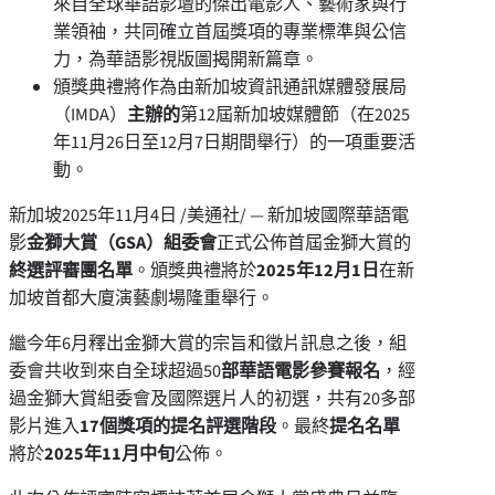
來自全球華語影壇的傑出電影人、藝術家與行
業領袖，共同確立首屆獎項的專業標準與公信
力，為華語影視版圖揭開新篇章。
頒獎典禮將作為由新加坡資訊通訊媒體發展局
（IMDA）
主辦的
第12屆新加坡媒體節（在2025
年11月26日至12月7日期間舉行）的一項重要活
動。
新加坡
2025年11月4日
/美通社/ — 新加坡國際華語電
影
金獅大賞（
GSA
）組委會
正式公佈首屆金獅大賞的
終選評審團名單
。頒獎典禮將於
2025
年
12
月
1
日
在新
加坡首都大廈演藝劇場隆重舉行。
繼今年6月釋出金獅大賞的宗旨和徵片訊息之後，組
委會共收到來自全球超過50
部
華語電影參賽報名
，經
過金獅大賞組委會及國際選片人的初選，共有20多部
影片進入
17
個獎項的提名評選階段
。最終
提名
名單
將於
2025
年
11
月
中旬
公佈。