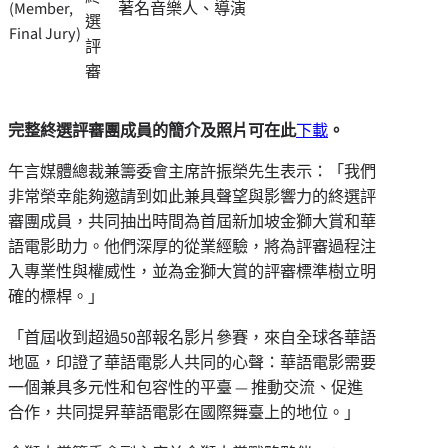
(Member,
著名音樂人、導演
選
Final Jury)
評
審
完整終選評審團成員的簡介及照片可在此
下載
。
午言媒體總裁兼籌委會主席許振榮先生表示：「我們
非常榮幸能夠邀請到如此兼具聲望與影響力的終選評
審團成員，共同抽出時間為首屆新加坡金獅大賞和華
語電影助力。他們深厚的從業經驗，將為評審過程注
入專業性與權威性，並為金獅大賞的評審標準樹立明
確的標桿。」
「首屆收到超過50部報名影片參賽，來自全球各華語
地區，印證了華語電影人共同的心聲：華語電影需要
一個兼具多元性和包容性的平臺 — 推動交流、促進
合作，共同提昇華語電影在國際舞臺上的地位。」