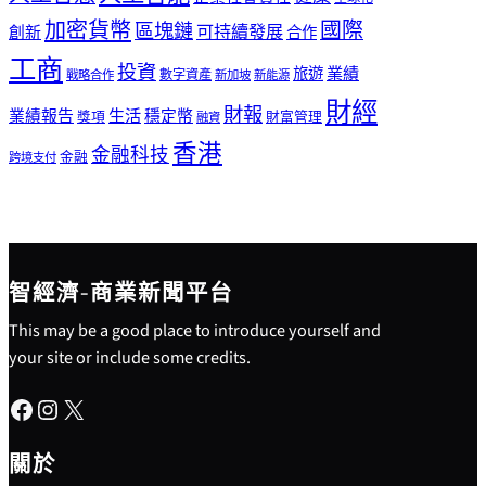
加密貨幣
國際
區塊鏈
可持續發展
創新
合作
工商
投資
業績
旅遊
戰略合作
數字資產
新加坡
新能源
財經
財報
生活
業績報告
穩定幣
獎項
財富管理
融資
香港
金融科技
金融
跨境支付
智經濟-商業新聞平台
This may be a good place to introduce yourself and
your site or include some credits.
Facebook
Instagram
X
關於