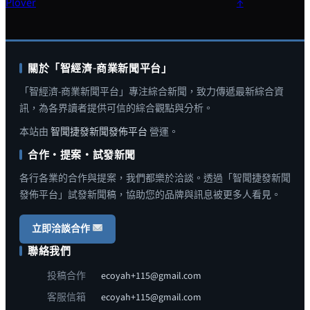
Plover
↑
關於「智經濟-商業新聞平台」
「智經濟-商業新聞平台」專注綜合新聞，致力傳遞最新綜合資
訊，為各界讀者提供可信的綜合觀點與分析。
本站由
智聞捷發新聞發佈平台
營運。
合作・提案・試發新聞
各行各業的合作與提案，我們都樂於洽談。透過「智聞捷發新聞
發佈平台」試發新聞稿，協助您的品牌與訊息被更多人看見。
立即洽談合作
聯絡我們
投稿合作
ecoyah+115@gmail.com
客服信箱
ecoyah+115@gmail.com