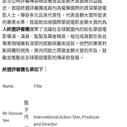
此次公佈評審陣容標誌著首屆金獅大賞盛典日益臨
近，首屆終選評審團成員均為蜚聲國際的資深華語電
影人士，陣容多元且具代表性，代表金獅大賞所追求
的專業水準。首屆新加坡國際華語電影金獅大賞的
九
人終選評審團
匯聚了活躍在全球範圍內的知名華語電
影導演、演員、監製及幕後精英，每位成員都在各自
專業領域擁有深厚的經驗與藝術成就。他們的專業判
斷與獨到視角，將共同助力貫徹金獅大賞的宗旨，鼓
勵並推動去全球華語電影的傳承和發展。
終選評審團名單如下：
Name
Title
甄
子
Mr Donnie
丹
International Action Star, Producer
Yen
and Director