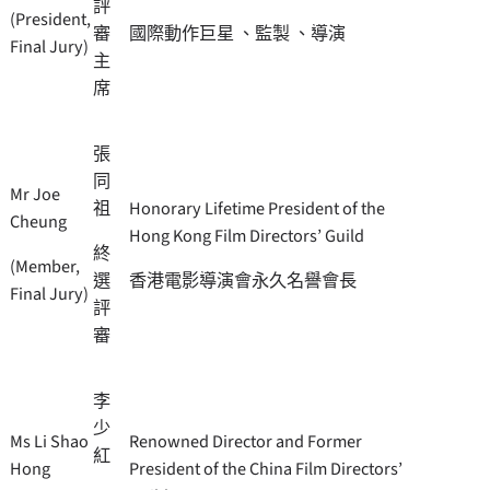
評
(President,
審
國際動作巨星 、監製 、導演
Final Jury)
主
席
張
同
Mr Joe
祖
Honorary Lifetime President of the
Cheung
Hong Kong Film Directors’ Guild
終
(Member,
選
香港電影導演會永久名譽會長
Final Jury)
評
審
李
少
Ms Li Shao
Renowned Director and Former
紅
Hong
President of the China Film Directors’