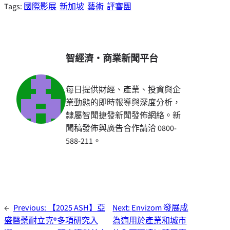
Tags:
國際影展
新加坡
藝術
評審團
智經濟・商業新聞平台
每日提供財經、產業、投資與企
業動態的即時報導與深度分析，
隸屬智聞捷發新聞發佈網絡。新
聞稿發佈與廣告合作請洽 0800-
588-211。
←
Previous:
【2025 ASH】亞
Next:
Envizom 發展成
盛醫藥耐立克®多項研究入
為適用於產業和城市