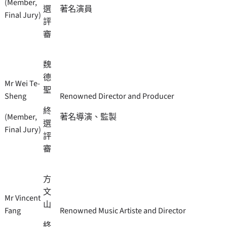
(Member,
選
著名演員
Final Jury)
評
審
魏
德
Mr Wei Te-
聖
Sheng
Renowned Director and Producer
終
(Member,
著名導演、監製
選
Final Jury)
評
審
方
文
Mr Vincent
山
Fang
Renowned Music Artiste and Director
終