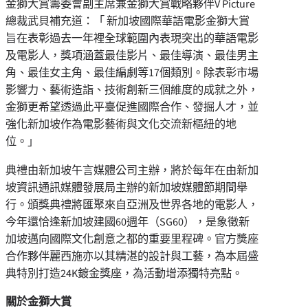
金獅大賞籌委會副主席兼金獅大賞戰略夥伴V Picture
總裁武貝補充道：「 新加坡國際華語電影金獅大賞
旨在表彰過去一年裡全球範圍內表現突出的華語電影
及電影人，獎項涵蓋最佳影片、最佳導演、最佳男主
角、最佳女主角、最佳編劇等17個類別。除表彰市場
影響力、藝術造詣、技術創新三個維度的成就之外，
金獅更希望透過此平臺促進國際合作、發掘人才，並
強化新加坡作為電影藝術與文化交流新樞紐的地
位。」
典禮由新加坡午言媒體公司主辦，將於每年在由新加
坡資訊通訊媒體發展局主辦的新加坡媒體節期間舉
行。頒獎典禮將匯聚來自亞洲及世界各地的電影人，
今年還恰逢新加坡建國60週年（SG60），是象徵新
加坡邁向國際文化創意之都的重要里程碑。官方獎座
合作夥伴麗西施亦以其精湛的設計與工藝，為本屆盛
典特別打造24K鍍金獎座，為活動增添獨特亮點。
關於金獅大賞