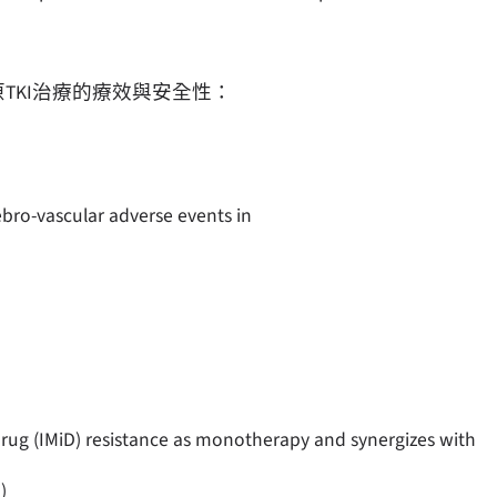
TKI治療的療效與安全性：
ebro-vascular adverse events in
g (IMiD) resistance as monotherapy and synergizes with
)