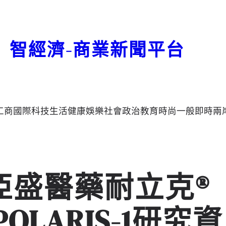
智經濟-商業新聞平台
工商
國際
科技
生活
健康
娛樂
社會
政治
教育
時尚
一般
即時
兩
H】亞盛醫藥耐立克®
LARIS-1研究資