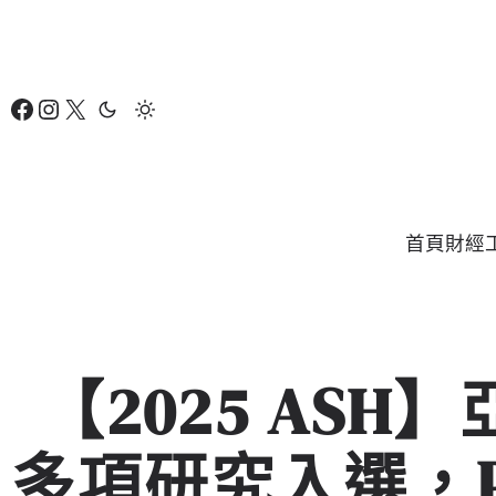
跳
至
主
Facebook
Instagram
X
要
內
容
首頁
財經
【2025 AS
多項研究入選，PO