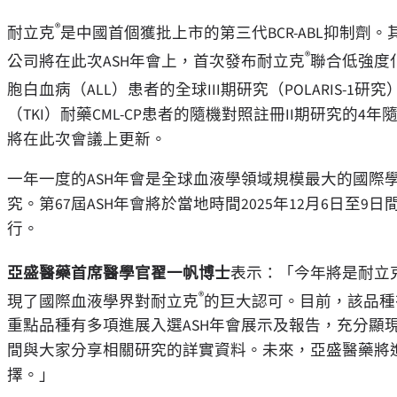
®
耐立克
是中國首個獲批上市的第三代BCR-ABL抑制
®
公司將在此次ASH年會上，首次發布耐立克
聯合低強度
胞白血病（ALL）患者的全球III期研究（POLARIS-1
（TKI）耐藥CML-CP患者的隨機對照註冊II期研究的4年
將在此次會議上更新。
一年一度的ASH年會是全球血液學領域規模最大的國際
究。第67屆ASH年會將於當地時間2025年12月6日
行。
亞盛醫藥首席醫學官翟一帆博士
表示：「今年將是耐立
®
現了國際血液學界對耐立克
的巨大認可。目前，該品種有
重點品種有多項進展入選ASH年會展示及報告，充分顯
間與大家分享相關研究的詳實資料。未來，亞盛醫藥將
擇。」