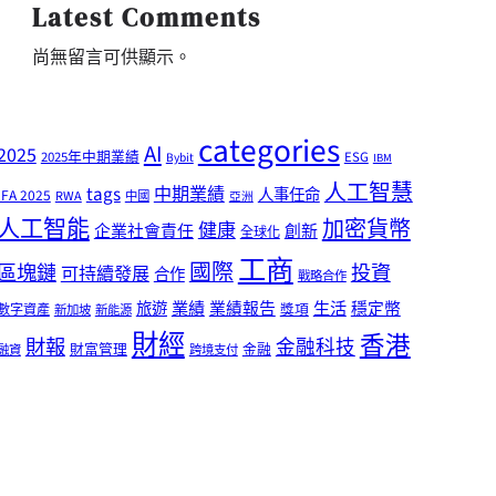
Latest Comments
尚無留言可供顯示。
categories
AI
2025
2025年中期業績
ESG
Bybit
IBM
人工智慧
tags
中期業績
人事任命
IFA 2025
RWA
中國
亞洲
人工智能
加密貨幣
健康
企業社會責任
創新
全球化
工商
國際
區塊鏈
投資
可持續發展
合作
戰略合作
業績
生活
旅遊
業績報告
穩定幣
獎項
數字資產
新加坡
新能源
財經
香港
財報
金融科技
財富管理
金融
融資
跨境支付