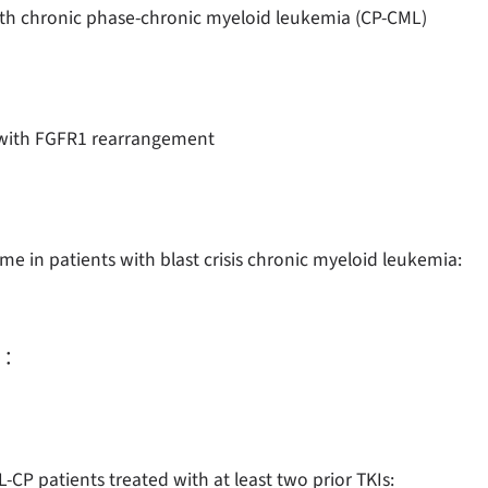
with chronic phase-chronic myeloid leukemia (CP-CML)
s with FGFR1 rearrangement
 in patients with blast crisis chronic myeloid leukemia:
：
-CP patients treated with at least two prior TKIs: