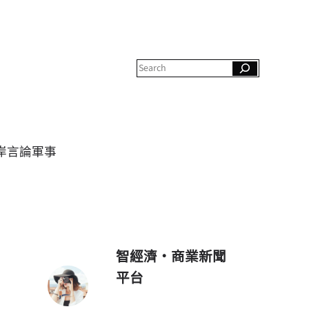
S
e
a
r
c
h
岸
言論
軍事
智經濟・商業新聞
平台