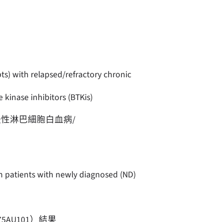
pts) with relapsed/refractory chronic
kinase inhibitors (BTKis)
慢性淋巴細胞白血病/
in patients with newly diagnosed (ND)
AU101）結果