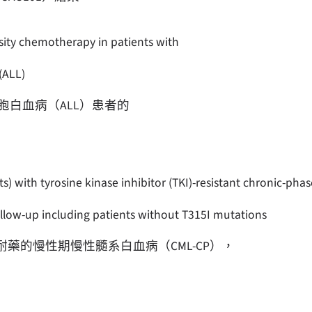
sity chemotherapy in patients with
(ALL)
胞白血病（ALL）患者的
s) with tyrosine kinase inhibitor (TKI)-resistant chronic-phas
follow-up including patients without T315I mutations
耐藥的慢性期慢性髓系白血病（CML-CP），