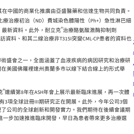
劑。其在中國的商業化推廣由亞盛醫藥和信達生物共同負責。
化療治療初治（ND）費城染色體陽性（Ph+）急性淋巴細
®
研究）最新資料。此外，耐立克
治療酪氨酸激酶抑制劑
隨訪資料、和其二線治療非T315I突變CML-CP患者的資料也
學術盛會之一，全面涵蓋了血液疾病的病因研究和治療研
至9日間在美國佛羅裡達州奧蘭多市以線下結合線上的形式舉
®
克
連續第8年在ASH年會上展示最新臨床進展，再一次體
3項全球註冊III期研究正在開展。此外，今年公司3個
現了公司的全球創新和開發實力。我們期待在後續會議期
進一步加速推進臨床開發，早日為患者帶來更多治療選