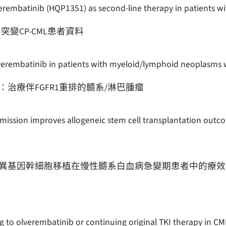
verembatinib (HQP1351) as second-line therapy in patients 
突變CP-CML患者資料
 olverembatinib in patients with myeloid/lymphoid neoplasm
治療伴FGFR1重排的髓系/淋巴腫瘤
ssion improves allogeneic stem cell transplantation outcome
異基因幹細胞移植在慢性髓系白血病急變期患者中的療效
ng to olverembatinib or continuing original TKI therapy in CML