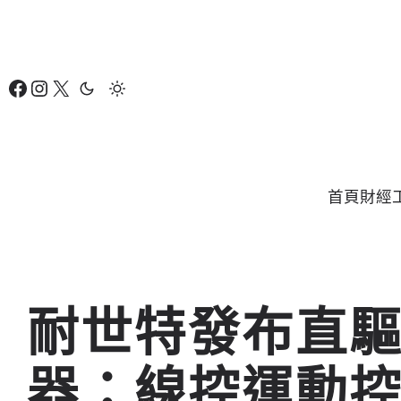
跳
至
主
Facebook
Instagram
X
要
內
容
首頁
財經
耐世特發布直
器：線控運動控制（