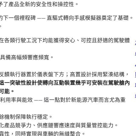
予了產品全新的安全性和操控性。
下一個裡程碑 —— 直驅式轉向手感模擬器奠定了基礎。
。
在各類行駛工況下均能獲得安心、可控且舒適的駕駛體
具備高幅頻響應頻寬。
反饋執行器置於儀表盤下方；高置設計採用緊湊結構，
這一突破性設計使轉向互動裝置幾乎可安裝在駕駛艙內
可能。
利用率與能效 —— 這一點對於新能源汽車而言尤為重
餘機制保障執行穩定。
化產品競爭力、供應鏈響應速度與質量管控能力。
靠性，同時實現與車輛的無縫整合。