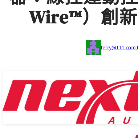
Wire™）
terry@111.com.