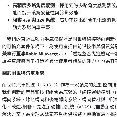
高精度多路角度感測
：採用冗餘多路角度感測器設
進而提升系統安全性與診斷效能。
相容
48V 與 12V 系統
：高功率輸出配合低電流消耗
動力及燃油車平臺。
「我們的直驅式轉向手感模擬器是耐世特線控轉向創新
的可擴充套件架構下，為使用者提供前沿技術與優質駕
兼執行董事
Robin Milavec
表示，「透過整合先進機電一
讓整車廠擁有了打造差異化使用者體驗的能力，也為其
關於耐世特汽車系統
耐世特汽車系統（HK 1316）作為一家領先的運動控
我們創新的產品和技術組合為底盤的「線控運動控制（Moti
轉向系統、線控轉向和後輪轉向系統、轉向管柱與中間
化、軟體/網聯、先進駕駛輔助系統（ADAS）/自動駕
解決方案，為全球60餘家客戶提供服務，包括寶馬、