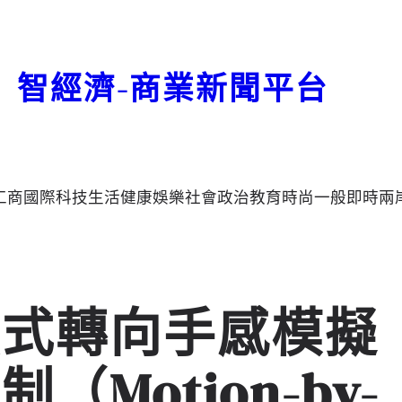
智經濟-商業新聞平台
工商
國際
科技
生活
健康
娛樂
社會
政治
教育
時尚
一般
即時
兩
驅式轉向手感模擬
Motion-by-