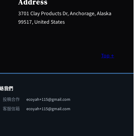
Address
3701 Clay Products Dr, Anchorage, Alaska
99517, United States
Top ↑
絡我們
投稿合作
ecoyah+115@gmail.com
客服信箱
ecoyah+115@gmail.com