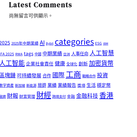
Latest Comments
尚無留言可供顯示。
categories
AI
2025
2025年中期業績
ESG
Bybit
IBM
人工智慧
tags
中期業績
人事任命
IFA 2025
RWA
中國
亞洲
人工智能
加密貨幣
健康
企業社會責任
創新
全球化
工商
國際
區塊鏈
投資
可持續發展
合作
戰略合作
業績
生活
旅遊
業績報告
穩定幣
獎項
數字資產
新加坡
新能源
財經
香港
財報
金融科技
財富管理
金融
融資
跨境支付