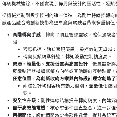
傳統機械連線，不僅實現了佈局與設計的靈活性，還賦
從機械控制到數字控制的這一演進，為耐世特線控轉向的
該產品融合的創新技術為整車廠與駕駛者帶來多重價值
高階轉向手感
：轉向平順且響應靈敏，確保駕駛者
驗
響應迅速、動態表現優異，操控效能更卓越：
轉向反饋精準舒適：轉矩波動控制精度高。
緊湊、輕量化、支援低置與高置設計
：低置設計將
反饋執行器機構緊鄰方向盤或其他轉向互動裝置。
任意位置，為創新收納方案與內飾設計理念創造了
兩種設計均相容所有動力型別，並最佳化空間
要。
安全性升級
：剛性連線結構提升轉向精度，內建冗
自研高效能電機
：核心零部件垂直整合，進一步強
架構簡化
：設計精簡減少零部件數量，提升系統可