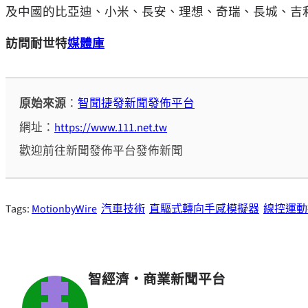
及中國的比亞迪、小米、長安、理想、奇瑞、長城、吉
訪問耐世特
媒體庫
原始來源
：
智聞捷發新聞發佈平台
網址：
https://www.111.net.tw
歡迎前往新聞發佈平台發佈新聞
Tags:
MotionbyWire
汽車技術
直驅式轉向手感模擬器
線控運動
智經濟・商業新聞平台