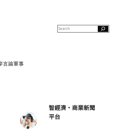
S
e
a
r
c
h
岸
言論
軍事
智經濟・商業新聞
平台