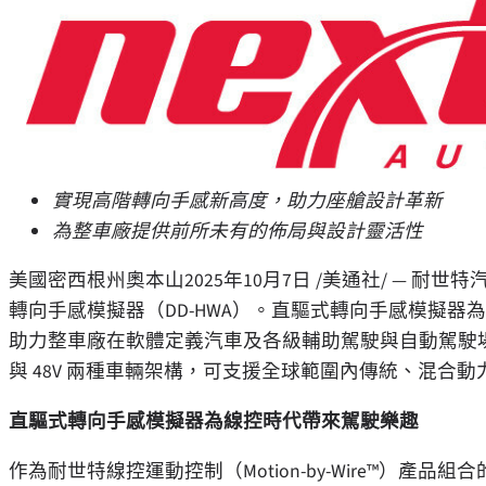
實現高階轉向手感新高度，助力座艙設計革新
為整車廠
提供前所未有的佈局與設計靈活性
美國密西根州奧本山
2025年10月7日
/美通社/ — 耐
轉向手感模擬器（DD-HWA）。直驅式轉向手感模擬
助力整車廠在軟體定義汽車及各級輔助駕駛與自動駕駛場
與 48V 兩種車輛架構，可支援全球範圍內傳統、混合
直驅式轉向手感模擬器為線控時代帶來駕駛樂趣
作為耐世特線控運動控制（Motion-by-Wire™）