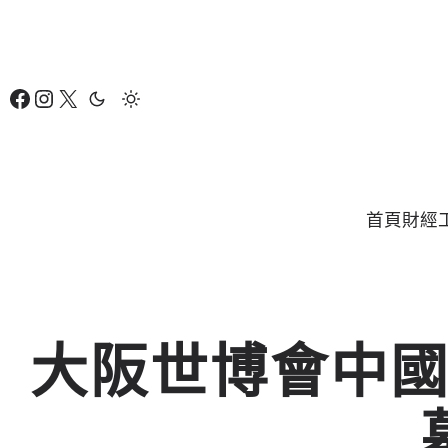
跳
至
主
Facebook
Instagram
X
要
內
容
首頁
財經
大阪世博會中