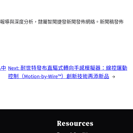
報導與深度分析，隸屬智聞捷發新聞發佈網絡。新聞稿發佈
專為中
Next:
耐世特發布直驅式轉向手感模擬器：線控運動
控制（Motion-by-Wire™）創新技術再添新品
→
Resources