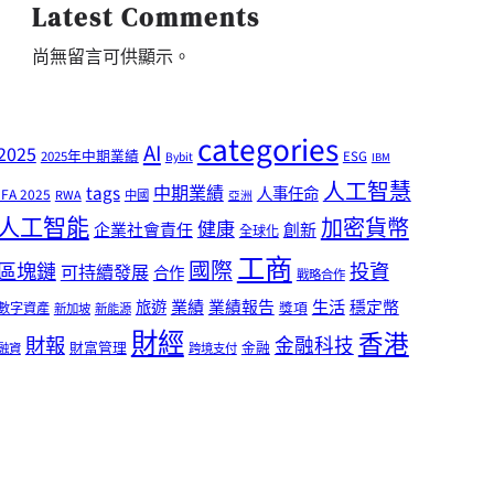
Latest Comments
尚無留言可供顯示。
categories
AI
2025
2025年中期業績
ESG
Bybit
IBM
人工智慧
tags
中期業績
人事任命
IFA 2025
RWA
中國
亞洲
人工智能
加密貨幣
健康
企業社會責任
創新
全球化
工商
國際
區塊鏈
投資
可持續發展
合作
戰略合作
業績
生活
旅遊
業績報告
穩定幣
獎項
數字資產
新加坡
新能源
財經
香港
財報
金融科技
財富管理
金融
融資
跨境支付