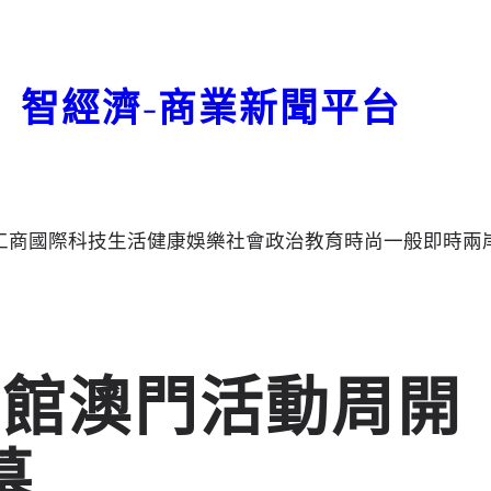
智經濟-商業新聞平台
工商
國際
科技
生活
健康
娛樂
社會
政治
教育
時尚
一般
即時
兩
國館澳門活動周開
幕