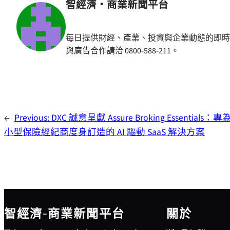
智經濟・商業新聞平台
每日提供財經、產業、投資與企業動態的即時
與廣告合作請洽 0800-588-211。
←
Previous:
DXC 誠意呈獻 Assure Broking Essentials：
小型保險經紀商度身訂造的 AI 驅動 SaaS 解決方案
智經濟-商業新聞平台
關於