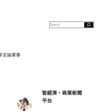
S
e
a
r
c
h
岸
言論
軍事
智經濟・商業新聞
平台