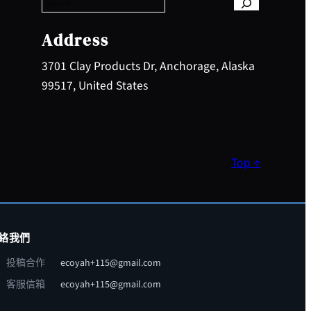
r
c
h
Address
3701 Clay Products Dr, Anchorage, Alaska
99517, United States
Top ↑
絡我們
投稿合作
ecoyah+115@gmail.com
客服信箱
ecoyah+115@gmail.com