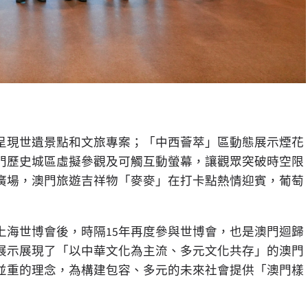
呈現世遺景點和文旅專案；「中西薈萃」區動態展示煙花
門歷史城區虛擬參觀及可觸互動螢幕，讓觀眾突破時空限
廣場，澳門旅遊吉祥物「麥麥」在打卡點熱情迎賓，葡萄
年上海世博會後，時隔15年再度參與世博會，也是澳門迴歸
展示展現了「以中華文化為主流、多元文化共存」的澳門
並重的理念，為構建包容、多元的未來社會提供「澳門樣