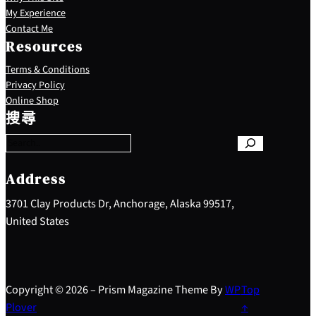
My Experience
Contact Me
Resources
Terms & Conditions
Privacy Policy
S
Online Shop
e
搜尋
a
r
c
h
Address
3701 Clay Products Dr, Anchorage, Alaska 99517,
United States
Copyright © 2026 – Prism Magazine Theme By
WP
Top
Plover
↑