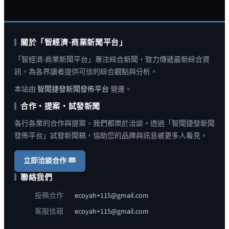
關於「智經濟-商業新聞平台」
「智經濟-商業新聞平台」專注綜合新聞，致力傳遞最新綜合資
訊，為各界讀者提供可信的綜合觀點與分析。
本站由
智聞捷發新聞發佈平台
營運。
合作・提案・試發新聞
各行各業的合作與提案，我們都樂於洽談。透過「智聞捷發新聞
發佈平台」試發新聞稿，協助您的品牌與訊息被更多人看見。
立即洽談合作
聯絡我們
投稿合作
ecoyah+115@gmail.com
客服信箱
ecoyah+115@gmail.com