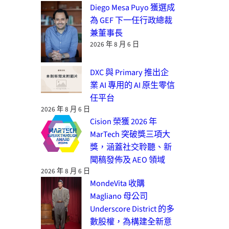
Diego Mesa Puyo 獲選成
為 GEF 下一任行政總裁
兼董事長
2026 年 8 月 6 日
DXC 與 Primary 推出企
業 AI 專用的 AI 原生零信
任平台
2026 年 8 月 6 日
Cision 榮獲 2026 年
MarTech 突破獎三項大
獎，涵蓋社交聆聽、新
聞稿發佈及 AEO 領域
2026 年 8 月 6 日
MondeVita 收購
Magliano 母公司
Underscore District 的多
數股權，為構建全新意