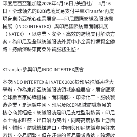
印度尼西亞雅加達
2026年4月16日
/美通社/ — 4月16
日，全球領先的B2B跨境貿易支付平臺XTransfer再度
現身東南亞核心產業展會——印尼國際紡織及服裝機
械展（INDO INTERTEX）與印尼國際紡織面輔料展
（INATEX），以專業、安全、高效的跨境支付解決方
案，為印尼及全球紡織服裝外貿中小企業打通資金鏈
路，持續深耕東南亞外貿服務生態。
XTransfer參與印尼INDO INTERTEX展會
本次INDO INTERTEX & INATEX 2026於印尼雅加達盛大
舉辦，作為東南亞紡織服裝領域旗艦展會，展會匯聚
全球數百家紡織機械、面料輔料、印染化工、服裝製
造企業，是連線中國、印尼及RCEP區域紡織貿易的
核心商貿樞紐。紡織服裝是印尼支柱型製造業，印尼
本土需求旺盛、出口潛力突出，同時高度依賴上游面
料、輔料、紡織機械進口，中國與印尼紡織貿易往來
密切、交易頻繁。但在旺盛的貿易需求背後，跨境收