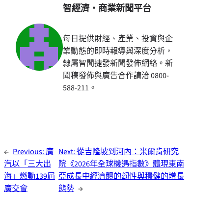
智經濟・商業新聞平台
每日提供財經、產業、投資與企
業動態的即時報導與深度分析，
隸屬智聞捷發新聞發佈網絡。新
聞稿發佈與廣告合作請洽 0800-
588-211。
←
Previous:
廣
Next:
從吉隆坡到河內：米爾肯研究
汽以「三大出
院《2026年全球機遇指數》體現東南
海」燃動139屆
亞成長中經濟體的韌性與穩健的增長
廣交會
態勢
→