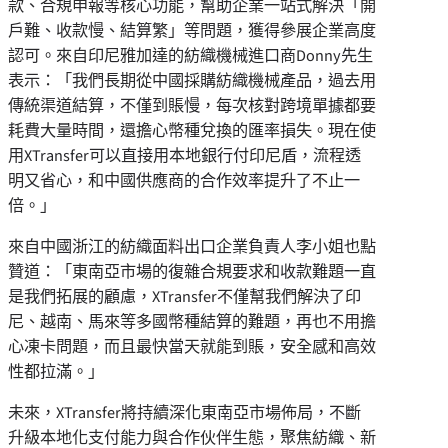
款、合規申報等核心功能，幫助企業一站式解決「開
戶難、收款慢、結算繁」等問題，獲得參展企業高度
認可。來自印尼雅加達的紡織機械進口商Donny先生
表示：「我們長期從中國採購紡織機械產品，過去用
傳統渠道結算，不僅到賬慢，每次核對跨境單據都要
耗費大量時間，還擔心幣種兌換的匯率損失。現在使
用XTransfer可以直接用本地銀行付印尼盾，流程透
明又省心，和中國供應商的合作效率提升了不止一
倍。」
來自中國浙江的紡織面料出口企業負責人李小姐也點
贊道：「東南亞市場的復雜合規要求和收款難題一直
是我們拓展的顧慮，XTransfer不僅幫我們解決了印
尼、越南、馬來等多國幣種結算的難題，再也不用擔
心凍卡問題，而且最快當天就能到賬，安全感和高效
性都拉滿。」
未來，XTransfer將持續深化東南亞市場佈局，不斷
升級本地化支付能力與合作伙伴生態，聚焦紡織、新