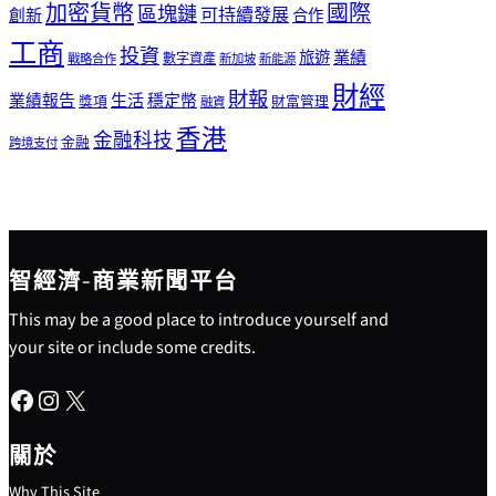
加密貨幣
國際
區塊鏈
可持續發展
創新
合作
工商
投資
業績
旅遊
戰略合作
數字資產
新加坡
新能源
財經
財報
生活
業績報告
穩定幣
獎項
財富管理
融資
香港
金融科技
金融
跨境支付
智經濟-商業新聞平台
This may be a good place to introduce yourself and
your site or include some credits.
Facebook
Instagram
X
關於
Why This Site