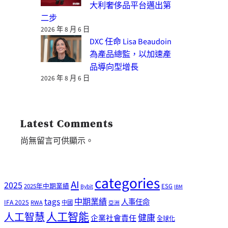
大利奢侈品平台邁出第
二步
2026 年 8 月 6 日
DXC 任命 Lisa Beaudoin
為產品總監，以加速產
品導向型增長
2026 年 8 月 6 日
Latest Comments
尚無留言可供顯示。
categories
AI
2025
2025年中期業績
ESG
Bybit
IBM
tags
中期業績
人事任命
IFA 2025
RWA
中國
亞洲
人工智能
人工智慧
健康
企業社會責任
全球化