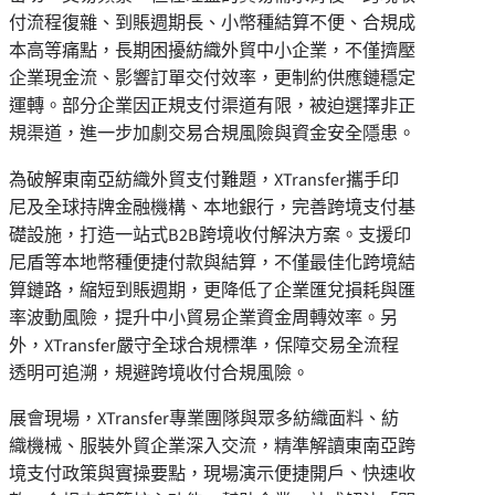
付流程復雜、到賬週期長、小幣種結算不便、合規成
本高等痛點，長期困擾紡織外貿中小企業，不僅擠壓
企業現金流、影響訂單交付效率，更制約供應鏈穩定
運轉。部分企業因正規支付渠道有限，被迫選擇非正
規渠道，進一步加劇交易合規風險與資金安全隱患。
為破解東南亞紡織外貿支付難題，XTransfer攜手印
尼及全球持牌金融機構、本地銀行，完善跨境支付基
礎設施，打造一站式B2B跨境收付解決方案。支援印
尼盾等本地幣種便捷付款與結算，不僅最佳化跨境結
算鏈路，縮短到賬週期，更降低了企業匯兌損耗與匯
率波動風險，提升中小貿易企業資金周轉效率。另
外，XTransfer嚴守全球合規標準，保障交易全流程
透明可追溯，規避跨境收付合規風險。
展會現場，XTransfer專業團隊與眾多紡織面料、紡
織機械、服裝外貿企業深入交流，精準解讀東南亞跨
境支付政策與實操要點，現場演示便捷開戶、快速收