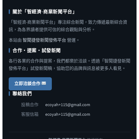
關於「智經濟-商業新聞平台」
「智經濟-商業新聞平台」專注綜合新聞，致力傳遞最新綜合資
訊，為各界讀者提供可信的綜合觀點與分析。
本站由
智聞捷發新聞發佈平台
營運。
合作・提案・試發新聞
各行各業的合作與提案，我們都樂於洽談。透過「智聞捷發新聞
發佈平台」試發新聞稿，協助您的品牌與訊息被更多人看見。
立即洽談合作
聯絡我們
投稿合作
ecoyah+115@gmail.com
客服信箱
ecoyah+115@gmail.com