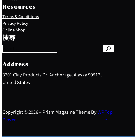
Resources
Terms & Conditions
Privacy Policy
S
Online Shop
e
搜尋
a
r
c
h
Address
3701 Clay Products Dr, Anchorage, Alaska 99517,
United States
Copyright © 2026 – Prism Magazine Theme By
WP
Top
Plover
↑