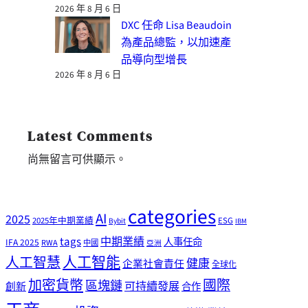
2026 年 8 月 6 日
DXC 任命 Lisa Beaudoin
為產品總監，以加速產
品導向型增長
2026 年 8 月 6 日
Latest Comments
尚無留言可供顯示。
categories
AI
2025
2025年中期業績
ESG
Bybit
IBM
tags
中期業績
人事任命
IFA 2025
RWA
中國
亞洲
人工智能
人工智慧
健康
企業社會責任
全球化
加密貨幣
國際
區塊鏈
可持續發展
創新
合作