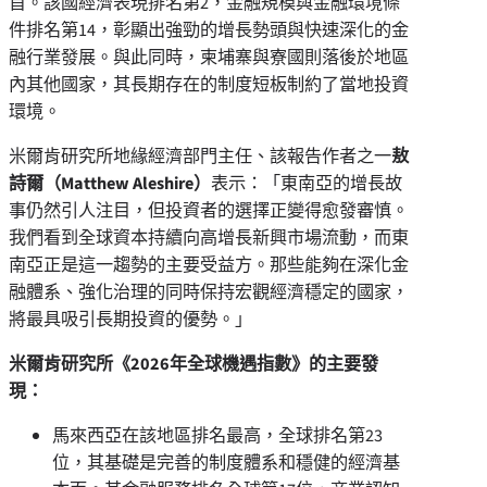
首。該國經濟表現排名第2，金融規模與金融環境條
件排名第14，彰顯出強勁的增長勢頭與快速深化的金
融行業發展。與此同時，柬埔寨與寮國則落後於地區
內其他國家，其長期存在的制度短板制約了當地投資
環境。
米爾肯研究所地緣經濟部門主任、該報告作者之一
敖
詩爾（
Matthew Aleshire
）
表示：「東南亞的增長故
事仍然引人注目，但投資者的選擇正變得愈發審慎。
我們看到全球資本持續向高增長新興市場流動，而東
南亞正是這一趨勢的主要受益方。那些能夠在深化金
融體系、強化治理的同時保持宏觀經濟穩定的國家，
將最具吸引長期投資的優勢。」
米爾肯研究所《
2026
年全球機遇指數》的主要發
現：
馬來西亞在該地區排名最高，全球排名第23
位，其基礎是完善的制度體系和穩健的經濟基