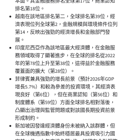
本面。其金融服務排名全球第17位，商業認知
排名第18位。
越南在該地區排名第二，全球排名第39位，經
濟表現位列全球第2，金融規模與環境條件位列
第14，反映出強勁的經濟增長和金融部門發
展。
印度尼西亞作為該地區最大經濟體，在金融服
務領域取得了顯著進步，在全球的排名從2022
年的第78位上升至第38位，這得益於金融服務
覆蓋面的擴大（第28位）。
菲律賓兼具強勁的增長前景（預計2026年GDP
增長5.7%）和較為參差的投資環境，其經濟表
現良好（第6位），但在商業認知（第56位）和
制度體系（第59位）方面全球排名相對落後，
凸顯出治理與監管問題或對該國長期投資前景
形成制約。
新加坡因發達經濟體身份未被納入該群體，但
在全球機遇指數中始終穩居最具投資吸引力國