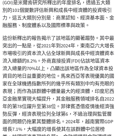
(GOI)是米爾肯研究所釋出的年度排名，透過五大類
別的101個變數評估新興和成長中經濟體的投資吸引
力，這五大類別分別是：商業認知、經濟基本面、金
融服務、制度體系以及國際標準與政策。
這份新釋出的報告揭示了該地區的顯著趨勢。其中最
突出的一點是，從2021年到2024年，東南亞六大增長
市場吸引的資本流入佔全球新興與成長中經濟體資本
流入總額的8.2%。外商直接投資(FDI)佔該地區資本
流入總量的70%以上，凸顯出該地區作為全球資本投
資目的地日益重要的地位。馬來西亞等表現優異的國
家在全球機遇指數所列的幾乎所有類別中均有亮眼的
表現；而作為該群體中體量最大的經濟體，印度尼西
亞金融業實現大幅提升，其金融服務領域排名自2022
年的第78位躍升至第38位。菲律賓憑借疫情後經濟強
勢反彈，經濟表現位列全球第6，不過治理與監管層
面的問題仍拖累其整體排名。2024年，越南實際GDP
增長7.1%，大幅度的增長使其在該群體中位居榜