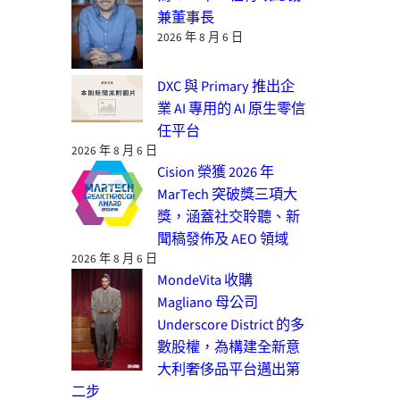
兼董事長
2026 年 8 月 6 日
DXC 與 Primary 推出企
業 AI 專用的 AI 原生零信
任平台
2026 年 8 月 6 日
Cision 榮獲 2026 年
MarTech 突破獎三項大
獎，涵蓋社交聆聽、新
聞稿發佈及 AEO 領域
2026 年 8 月 6 日
MondeVita 收購
Magliano 母公司
Underscore District 的多
數股權，為構建全新意
大利奢侈品平台邁出第
二步