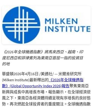
《
2026
年全球機遇指數》將馬來西亞、越南、印
度尼西亞和菲律賓列為東南亞首屈一指的投資目
的地
華盛頓
2026年4月16日
/美通社/ — 米爾肯研究所
(Milken Institute)最新釋出的
《2026年全球機遇指
數》(Global Opportunity Index 2026)報告
聚焦東南亞
新興與成長中高增長市場，報告顯示，在全球經濟逆
風之下，東南亞各經濟體持續呈現有序增長的良好態
勢，再次燃起全球投資者的重度關注。全球機遇指數