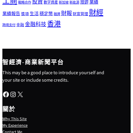
工商
投資
業績
旅遊
戰略合作
數字資產
新加坡
新能源
財經
財報
生活
業績報告
穩定幣
獎項
財富管理
融資
香港
金融科技
金融
跨境支付
智經濟-商業新聞平台
This may be a good place to introduce yourself and
your site or include some credits.
Facebook
Instagram
X
關於
Why This Site
My Experience
Contact Me