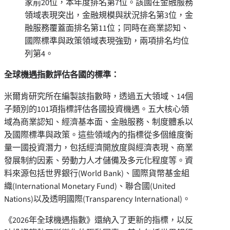
家前20位，本年度排名第7位。該國在金融服務
領域表現突出，金融規模與狀況排名第3位，金
融服務覆蓋面排名第11位；同時在商業認知、
國際標準與政策領域表現強勁，兩項排名均位
列第4。
全球機遇指數評估各國的標準：
米爾肯研究所在編製該指數時，透過五大領域、14個
子類別的101項指標評估各國投資機遇。五大核心領
域為商業認知、經濟基本面、金融服務、制度體系以
及國際標準與政策。這些領域內的指標從多個維度衡
量一國投資潛力，包括經濟開放度與經濟表現、商業
發展制約因素、勞動力人才儲備及多元化程度等。資
料來源包括世界銀行(World Bank)、國際貨幣基金組
織(International Monetary Fund)、聯合國(United
Nations)以及透明國際(Transparency International)。
《2026年全球機遇指數》還納入了更新的指標，以反