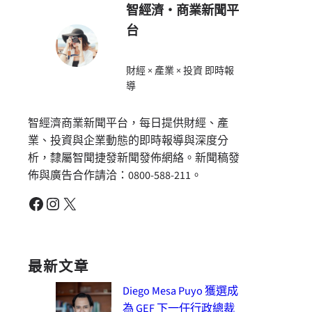
智經濟・商業新聞平
台
財經 × 產業 × 投資 即時報
導
智經濟商業新聞平台，每日提供財經、產
業、投資與企業動態的即時報導與深度分
析，隸屬智聞捷發新聞發佈網絡。新聞稿發
佈與廣告合作請洽：0800-588-211。
Facebook
Instagram
X
最新文章
Diego Mesa Puyo 獲選成
為 GEF 下一任行政總裁