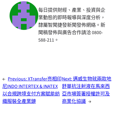
每日提供財經、產業、投資與企
業動態的即時報導與深度分析，
隸屬智聞捷發新聞發佈網絡。新
聞稿發佈與廣告合作請洽 0800-
588-211。
←
Previous:
XTransfer亮相印
Next:
邁威生物就兩款地
尼INDO INTERTEX & INATEX
舒單抗注射液在馬來西
以合規跨境支付方案賦能紡
亞市場簽署授權許可及
織服裝全產業鏈
商業化協議
→