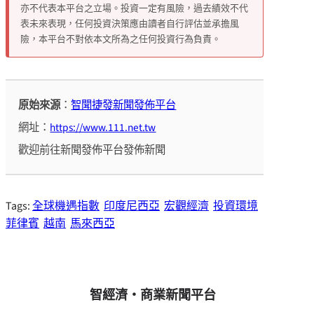
亦不代表本平台之立場。投資一定有風險，過去績效不代
表未來表現，任何投資決策應由讀者自行評估並承擔風
險，本平台不對依本文所為之任何投資行為負責。
原始來源
：
智聞捷發新聞發佈平台
網址：
https://www.111.net.tw
歡迎前往新聞發佈平台發佈新聞
Tags:
全球機遇指數
印度尼西亞
宏觀經濟
投資環境
菲律賓
越南
馬來西亞
智經濟・商業新聞平台