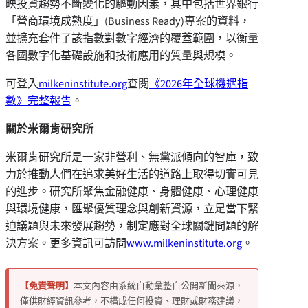
映投資趨勢不斷變化的驅動因素，其中包括世界銀行
「營商環境成熟度」(Business Ready)專案的資料，
並擴充套件了該指數對數字經濟的覆蓋範圍，以衡量
各國數字化基礎設施和技術應用的質量與規模。
可登入
milkeninstitute.org
查閱
《2026年全球機遇指
數》完整報告
。
關於米爾肯研究所
米爾肯研究所是一家非營利、無黨派傾向的智庫，致
力於推動人們在追求美好生活的道路上取得切實可見
的進步。研究所聚焦金融健康、身體健康、心理健康
與環境健康，匯聚優質理念與創新資源，立足當下緊
迫議題與未來發展趨勢，制定應對全球關鍵問題的解
決方案。更多資訊可訪問
www.milkeninstitute.org
。
【免責聲明】
本文內容由系統自動彙整自公開新聞來源，
僅供財經資訊參考，不構成任何投資、理財或財務建議，