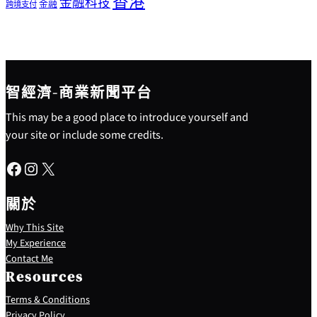
香港
金融科技
金融
跨境支付
智經濟-商業新聞平台
This may be a good place to introduce yourself and
your site or include some credits.
Facebook
Instagram
X
關於
Why This Site
My Experience
Contact Me
Resources
Terms & Conditions
Privacy Policy