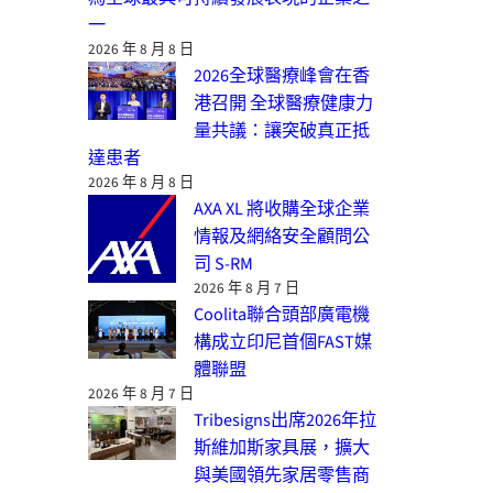
一
2026 年 8 月 8 日
2026全球醫療峰會在香
港召開 全球醫療健康力
量共議：讓突破真正抵
達患者
2026 年 8 月 8 日
AXA XL 將收購全球企業
情報及網絡安全顧問公
司 S-RM
2026 年 8 月 7 日
Coolita聯合頭部廣電機
構成立印尼首個FAST媒
體聯盟
2026 年 8 月 7 日
Tribesigns出席2026年拉
斯維加斯家具展，擴大
與美國領先家居零售商