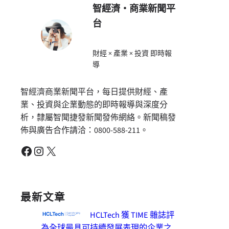
智經濟・商業新聞平
台
財經 × 產業 × 投資 即時報
導
智經濟商業新聞平台，每日提供財經、產
業、投資與企業動態的即時報導與深度分
析，隸屬智聞捷發新聞發佈網絡。新聞稿發
佈與廣告合作請洽：0800-588-211。
Facebook
Instagram
X
最新文章
HCLTech 獲 TIME 雜誌評
為全球最具可持續發展表現的企業之