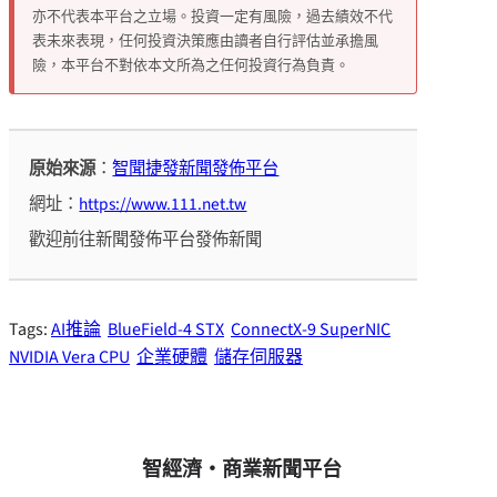
亦不代表本平台之立場。投資一定有風險，過去績效不代
表未來表現，任何投資決策應由讀者自行評估並承擔風
險，本平台不對依本文所為之任何投資行為負責。
原始來源
：
智聞捷發新聞發佈平台
網址：
https://www.111.net.tw
歡迎前往新聞發佈平台發佈新聞
Tags:
AI推論
BlueField-4 STX
ConnectX-9 SuperNIC
NVIDIA Vera CPU
企業硬體
儲存伺服器
智經濟・商業新聞平台