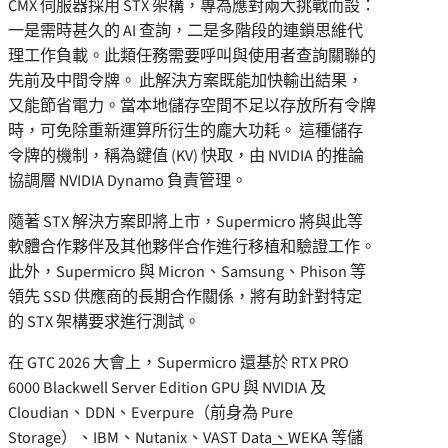
CMX 伺服器採用 STX 架構，專為應對兩大挑戰而設：
一是需時甚久的 AI 查詢，二是多階段的連鎖思維代
理工作負載。此類任務需要呼叫與使用者查詢關聯的
先前及中間令牌。 此解決方案既能加快輸出結果，
又能節省電力。當本地儲存空間不足以存放所有令牌
時，可免除重新運算所衍生的龐大功耗。 這種儲存
令牌的機制，稱為鍵值 (KV) 快取，由 NVIDIA 的推論
協調層 NVIDIA Dynamo 負責管理。
隨著 STX 解決方案即將上市，Supermicro 將與此等
軟體合作夥伴及其他夥伴合作進行移植和驗證工作。
此外，Supermicro 與 Micron、Samsung、Phison 等
領先 SSD 供應商的長期合作關係，將有助針對特定
的 STX 架構要求進行測試。
在 GTC 2026 大會上，Supermicro 還基於 RTX PRO
6000 Blackwell Server Edition GPU 與 NVIDIA 及
Cloudian、DDN、Everpure（前身為 Pure
Storage）、IBM、Nutanix、VAST Data
、
WEKA 等儲