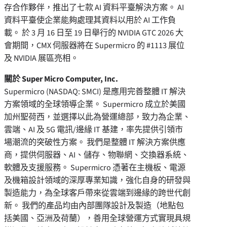
存合作夥伴，推出了七款 AI 資料平臺解決方案。 AI
資料平臺使企業能夠處理其資料以用於 AI 工作負
載。 於 3 月 16 日至 19 日舉行的 NVIDIA GTC 2026 大
會期間，CMX 伺服器將在 Supermicro 的 #1113 展位
及 NVIDIA 展區亮相。
關於 Super Micro Computer, Inc.
Supermicro (NASDAQ: SMCI) 是應用完善整體 IT 解決
方案領域的全球領導企業。 Supermicro 成立於美國
加州聖荷西，並選擇以此為營運總部，致力為企業、
雲端、AI 及 5G 電訊/邊緣 IT 基建，率先提供引領市
場潮流的突破性方案。 我們是整體 IT 解決方案供應
商，提供伺服器、AI、儲存、物聯網、交換器系統、
軟體及支援服務。 Supermicro 憑著在主機板、電源
及機箱設計領域的深厚專業知識，強化自身的研發與
製造能力，為全球客戶帶來從雲端到邊緣的跨世代創
新。 我們的產品均由內部團隊設計及製造（地點包
括美國、亞洲及荷蘭），善用全球營運方式實現具規