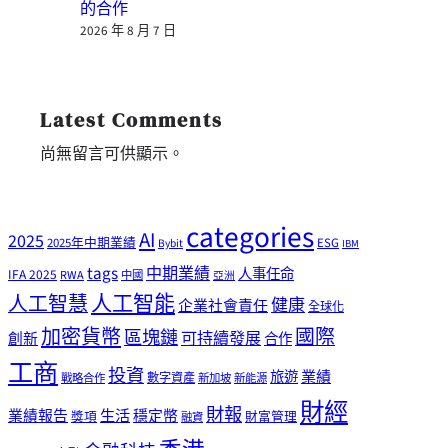
的合作
2026 年 8 月 7 日
Latest Comments
尚無留言可供顯示。
categories
AI
2025
2025年中期業績
ESG
Bybit
IBM
tags
中期業績
人事任命
IFA 2025
RWA
中國
亞洲
人工智能
人工智慧
健康
企業社會責任
全球化
加密貨幣
國際
區塊鏈
可持續發展
創新
合作
工商
投資
業績
旅遊
戰略合作
數字資產
新加坡
新能源
財經
財報
生活
業績報告
穩定幣
獎項
財富管理
融資