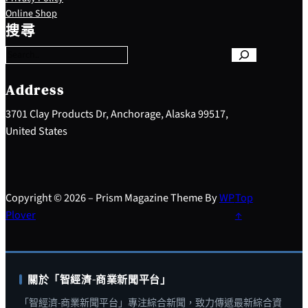
S
Online Shop
e
搜尋
a
r
c
h
Address
3701 Clay Products Dr, Anchorage, Alaska 99517,
United States
Copyright © 2026 – Prism Magazine Theme By
WP
Top
Plover
↑
關於「智經濟-商業新聞平台」
「智經濟-商業新聞平台」專注綜合新聞，致力傳遞最新綜合資