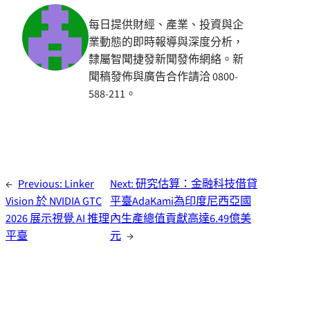
每日提供財經、產業、投資與企
業動態的即時報導與深度分析，
隸屬智聞捷發新聞發佈網絡。新
聞稿發佈與廣告合作請洽 0800-
588-211。
←
Previous:
Linker
Next:
研究估算：金融科技借貸
Vision 於 NVIDIA GTC
平臺AdaKami為印度尼西亞國
2026 展示視覺 AI 推理
內生產總值貢獻高達6.49億美
平臺
元
→