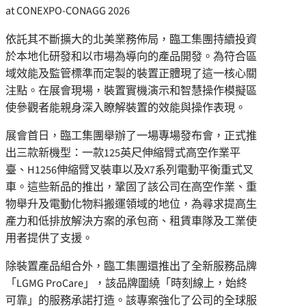
at CONEXPO-CONAGG 2026
依託其不斷擴大的北美業務佈局，臨工集團持續投資
於本地化研發和以市場為導向的產品開發。為符合區
域效能及監管標準而定製的裝置正體現了這一核心關
注點。在展會現場，裝置實機演示和智慧操作模擬區
使參觀者能親身深入瞭解裝置的效能與操作表現。
展會首日，臨工集團舉辦了一場專場發布會，正式推
出三款新機型：一款125英尺伸縮臂式高空作業平
臺、H1256伸縮臂叉裝車以及X7系列電動平衡重式叉
車。這些新品的推出，鞏固了該公司在高空作業、重
物舉升及電動化物料搬運領域的地位，為尋求提高生
產力和低排放解決方案的承包商、租賃車隊及工業使
用者提供了支援。
除裝置產品組合外，臨工集團還推出了全新服務品牌
「LGMG ProCare」，該品牌圍繞「時刻線上，始終
可靠」的服務承諾打造。該專案強化了公司的全球服