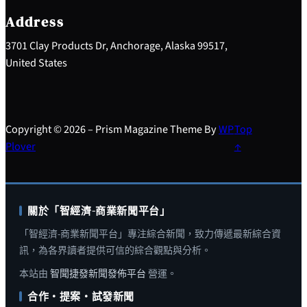
c
h
Address
3701 Clay Products Dr, Anchorage, Alaska 99517,
United States
Copyright © 2026 – Prism Magazine Theme By
WP
Top
Plover
↑
關於「智經濟-商業新聞平台」
「智經濟-商業新聞平台」專注綜合新聞，致力傳遞最新綜合資
訊，為各界讀者提供可信的綜合觀點與分析。
本站由
智聞捷發新聞發佈平台
營運。
合作・提案・試發新聞