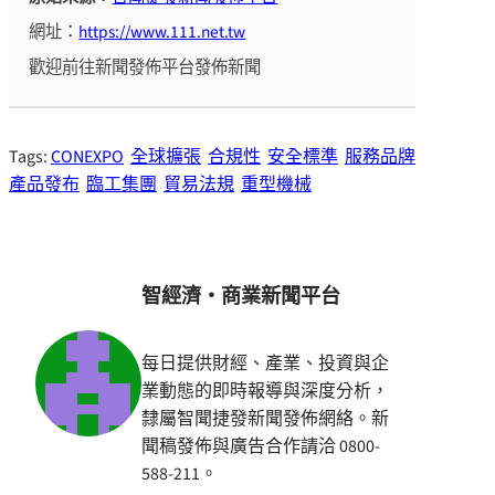
網址：
https://www.111.net.tw
歡迎前往新聞發佈平台發佈新聞
Tags:
CONEXPO
全球擴張
合規性
安全標準
服務品牌
產品發布
臨工集團
貿易法規
重型機械
智經濟・商業新聞平台
每日提供財經、產業、投資與企
業動態的即時報導與深度分析，
隸屬智聞捷發新聞發佈網絡。新
聞稿發佈與廣告合作請洽 0800-
588-211。