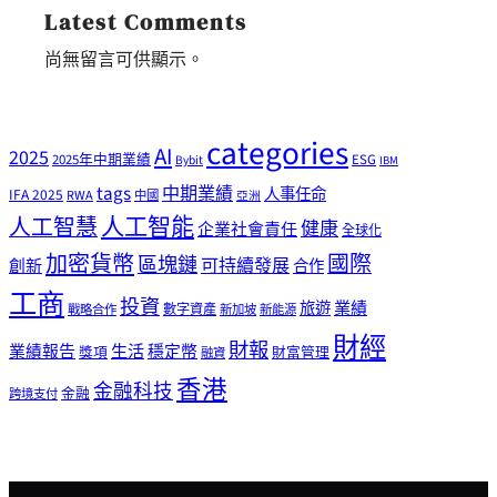
Latest Comments
尚無留言可供顯示。
categories
AI
2025
2025年中期業績
ESG
Bybit
IBM
tags
中期業績
人事任命
IFA 2025
RWA
中國
亞洲
人工智能
人工智慧
健康
企業社會責任
全球化
加密貨幣
國際
區塊鏈
可持續發展
創新
合作
工商
投資
業績
旅遊
戰略合作
數字資產
新加坡
新能源
財經
財報
生活
業績報告
穩定幣
獎項
財富管理
融資
香港
金融科技
金融
跨境支付