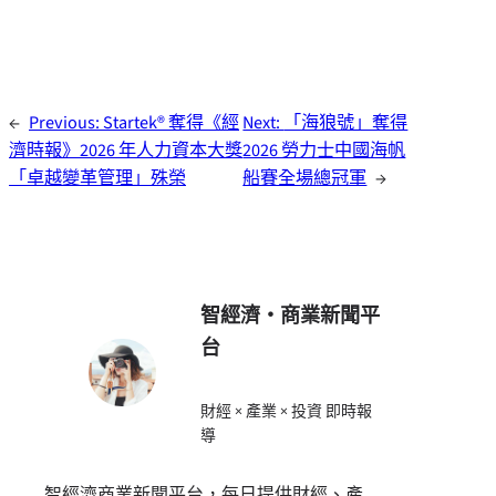
←
Previous:
Startek® 奪得《經
Next:
「海狼號」奪得
濟時報》2026 年人力資本大獎
2026 勞力士中國海帆
「卓越變革管理」殊榮
船賽全場總冠軍
→
智經濟・商業新聞平
台
財經 × 產業 × 投資 即時報
導
智經濟商業新聞平台，每日提供財經、產