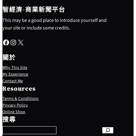
智經濟-商業新聞平台
This may be a good place to introduce yourself and
your site or include some credits.
Facebook
Instagram
X
關於
Why This Site
My Experience
Contact Me
Resources
Terms & Conditions
Privacy Policy
S
Online Shop
e
搜尋
a
r