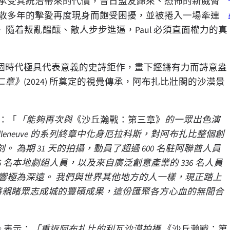
必須承受其統治帶來的代價，昔日盟友歸來、恐怖的新威脅
及失散多年的摯愛再度現身而飽受困擾，並被捲入一場牽連
。 隨着叛亂醞釀、敵人步步進逼，Paul 必須直面權力的真
個時代極具代表意義的史詩鉅作，畫下鏗鏘有力而詩意盎
二章》
(2024) 所奠定的視覺傳承，阿布扎比壯闊的沙漠景
論道：「
「能夠再次與
《沙丘瀚戰：第三章》
的一眾出色演
lleneuve 的系列終章中化身厄拉科斯，對阿布扎比整個創
為期 31 天的拍攝，動員了超過 600 名駐阿聯酋人員
06 名本地劇組人員，以及來自廣泛創意產業的 336 名人員
響極為深遠。 我們與世界其他地方的人一樣，現正踏上
屆時將親睹眾志成城的豐碩成果，這份匯聚各方心血的無間合
ns 表示：
「
重返阿布扎比的利瓦沙漠拍攝
《沙丘瀚戰：第