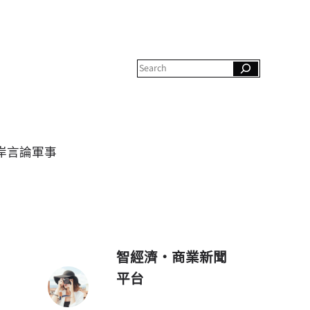
S
e
a
r
c
h
岸
言論
軍事
智經濟・商業新聞
平台