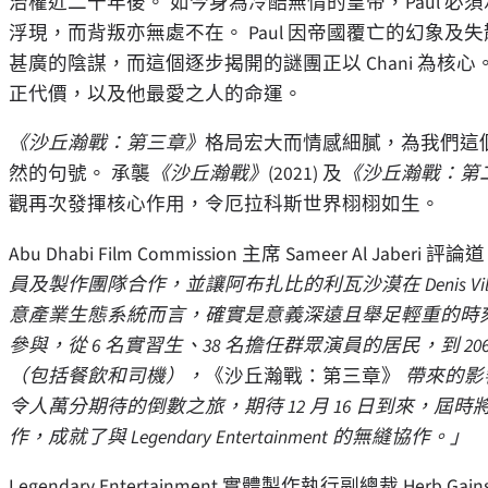
治權近二十年後。 如今身為冷酷無情的皇帝，Paul 
浮現，而背叛亦無處不在。 Paul 因帝國覆亡的幻象
甚廣的陰謀，而這個逐步揭開的謎團正以 Chani 為核心
正代價，以及他最愛之人的命運。
《沙丘瀚戰：第三章》
格局宏大而情感細膩，為我們這
然的句號。 承襲
《沙丘瀚戰》
(2021) 及
《沙丘瀚戰：第
觀再次發揮核心作用，令厄拉科斯世界栩栩如生。
Abu Dhabi Film Commission 主席 Sameer Al Jaberi 評
員及製作團隊合作，並讓阿布扎比的利瓦沙漠在 Denis Vi
意產業生態系統而言，確實是意義深遠且舉足輕重的時刻。 
參與，從 6 名實習生、38 名擔任群眾演員的居民，到 2
（包括餐飲和司機），
《沙丘瀚戰：第三章》
帶來的影
令人萬分期待的倒數之旅，期待 12 月 16 日到來，
作，成就了與 Legendary Entertainment 的無縫協作。」
Legendary Entertainment 實體製作執行副總裁 Herb Gai