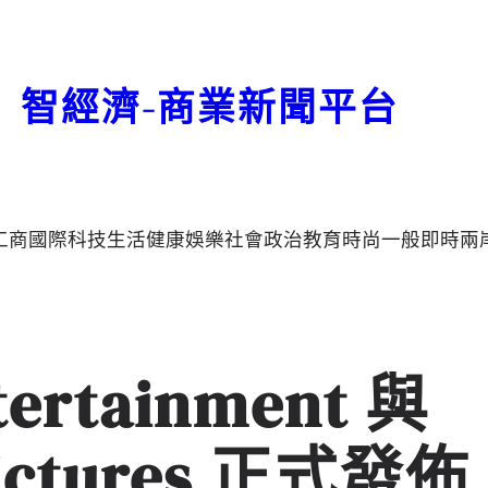
智經濟-商業新聞平台
工商
國際
科技
生活
健康
娛樂
社會
政治
教育
時尚
一般
即時
兩
tertainment 與
 Pictures 正式發佈