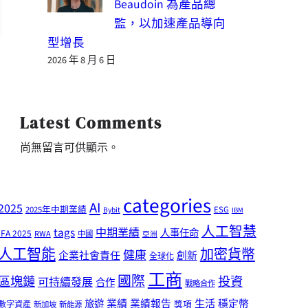
Beaudoin 為產品總
監，以加速產品導向
型增長
2026 年 8 月 6 日
Latest Comments
尚無留言可供顯示。
categories
AI
2025
2025年中期業績
ESG
Bybit
IBM
人工智慧
tags
中期業績
人事任命
IFA 2025
RWA
中國
亞洲
人工智能
加密貨幣
健康
企業社會責任
創新
全球化
工商
國際
區塊鏈
投資
可持續發展
合作
戰略合作
業績
生活
旅遊
業績報告
穩定幣
獎項
數字資產
新加坡
新能源