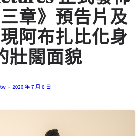
第三章》預告片及
展現阿布扎比化身
的壯闊面貌
·
.tw
2026 年 7 月 8 日