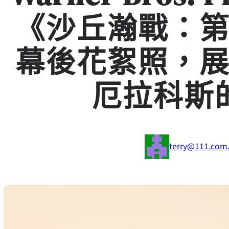
《沙丘瀚戰：
幕後花絮照，
厄拉科斯
terry@111.com