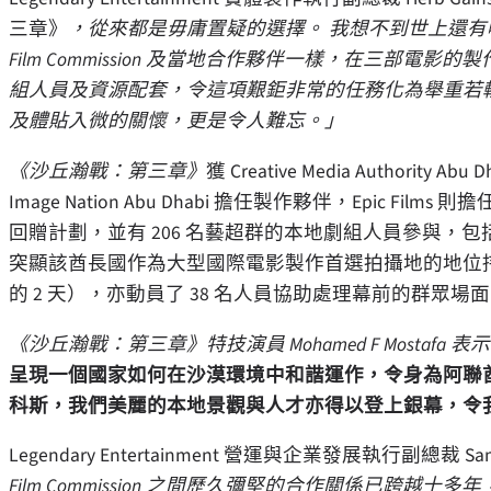
三章》
，從來都是毋庸置疑的選擇。 我想不到世上還有哪個
Film Commission 及當地合作夥伴一樣，在三部
組人員及資源配套，令這項艱鉅非常的任務化為舉重若
及體貼入微的關懷，更是令人難忘。」
《沙丘瀚戰：第三章》
獲 Creative Media Authority Ab
Image Nation Abu Dhabi 擔任製作夥伴，Epic
回贈計劃，並有 206 名藝超群的本地劇組人員參與，包括
突顯該酋長國作為大型國際電影製作首選拍攝地的地位持續
的 2 天），亦動員了 38 名人員協助處理幕前的群眾
《沙丘瀚戰：第三章》特技演員 Mohamed F Mostafa 表示
呈現一個國家如何在沙漠環境中和諧運作，令身為阿聯
科斯，我們美麗的本地景觀與人才亦得以登上銀幕，令
Legendary Entertainment 營運與企業發展執行副總裁 Sa
Film Commission 之間歷久彌堅的合作關係已跨