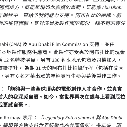
地方，既能呈現如此震撼的畫面，又能像 Abu Dhabi
電影的製作過程中一直給予我們鼎力支持。 阿布扎比的團隊、劇
輕的從容體驗，其對演員及製作團隊那份一絲不苟的專注
u Dhabi (CMA) 及 Abu Dhabi Film Commission 支持，並由
 Films 則擔任本地製作服務供應商。 此製作亦受惠於阿布扎比的現金
 12 名特技演員，另有 336 名本地承包商及司機加入，
提升。 為期 31 天的阿布扎比拍攝行程（包括在艾因
場面，另有 6 名才華出眾的年輕實習生參與幕後製作工作。
：
「能夠與一些全球頂尖的電影創作人才合作，並真實
酋人的我深感自豪。如今，當世界再次在銀幕上看到厄拉
我更感自豪。」
m Kozhaya 表示：
「Legendary Entertainment 與 Abu Dhabi
越十多年，體現雙方對支持世界級製作的共同承諾。 多年來，阿