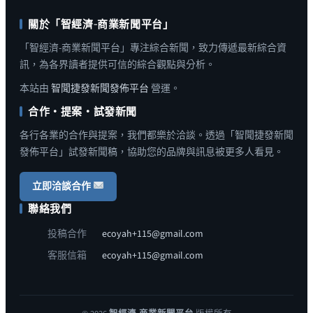
關於「智經濟-商業新聞平台」
「智經濟-商業新聞平台」專注綜合新聞，致力傳遞最新綜合資
訊，為各界讀者提供可信的綜合觀點與分析。
本站由
智聞捷發新聞發佈平台
營運。
合作・提案・試發新聞
各行各業的合作與提案，我們都樂於洽談。透過「智聞捷發新聞
發佈平台」試發新聞稿，協助您的品牌與訊息被更多人看見。
立即洽談合作
聯絡我們
投稿合作
ecoyah+115@gmail.com
客服信箱
ecoyah+115@gmail.com