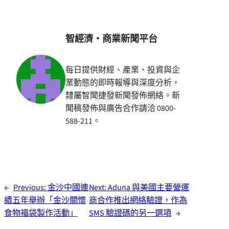
智經濟・商業新聞平台
每日提供財經、產業、投資與企
業動態的即時報導與深度分析，
隸屬智聞捷發新聞發佈網絡。新
聞稿發佈與廣告合作請洽 0800-
588-211。
←
Previous:
金沙中國連
Next:
Aduna 與美國主要營運
續五年舉辦「金沙關懷
商合作推出網絡驗證，作為
食物福袋製作活動」
SMS 驗證碼的另一選項
→