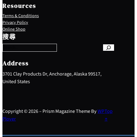
Resources
Terms & Conditions
Privacy Policy
S
Online Shop
e
搜尋
a
r
c
h
Address
3701 Clay Products Dr, Anchorage, Alaska 99517,
United States
Copyright © 2026 – Prism Magazine Theme By
WP
Top
Plover
↑