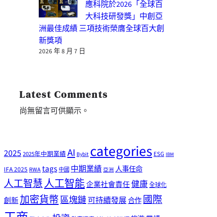
應科院於2026「全球百
大科技研發獎」中創亞
洲最佳成績 三項技術榮膺全球百大創
新獎項
2026 年 8 月 7 日
Latest Comments
尚無留言可供顯示。
categories
AI
2025
2025年中期業績
ESG
Bybit
IBM
tags
中期業績
人事任命
IFA 2025
RWA
中國
亞洲
人工智能
人工智慧
健康
企業社會責任
全球化
加密貨幣
國際
區塊鏈
可持續發展
創新
合作