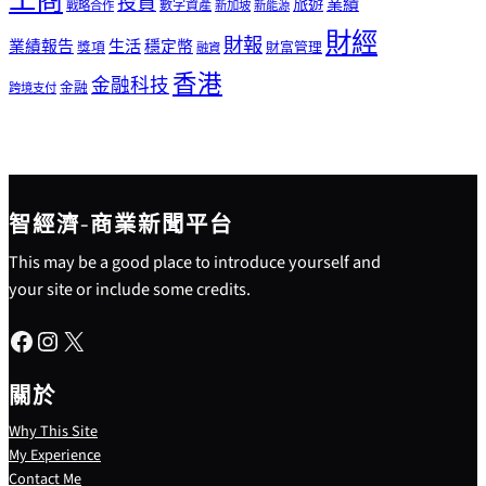
工商
投資
業績
旅遊
戰略合作
數字資產
新加坡
新能源
財經
財報
生活
業績報告
穩定幣
獎項
財富管理
融資
香港
金融科技
金融
跨境支付
智經濟-商業新聞平台
This may be a good place to introduce yourself and
your site or include some credits.
Facebook
Instagram
X
關於
Why This Site
My Experience
Contact Me