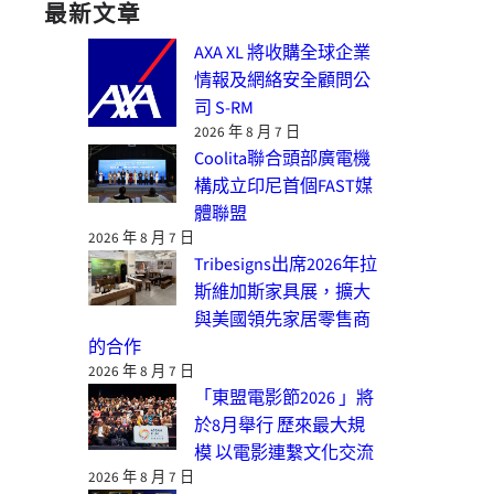
最新文章
AXA XL 將收購全球企業
情報及網絡安全顧問公
司 S-RM
2026 年 8 月 7 日
Coolita聯合頭部廣電機
構成立印尼首個FAST媒
體聯盟
2026 年 8 月 7 日
Tribesigns出席2026年拉
斯維加斯家具展，擴大
與美國領先家居零售商
的合作
2026 年 8 月 7 日
「東盟電影節2026 」將
於8月舉行 歷來最大規
模 以電影連繫文化交流
2026 年 8 月 7 日