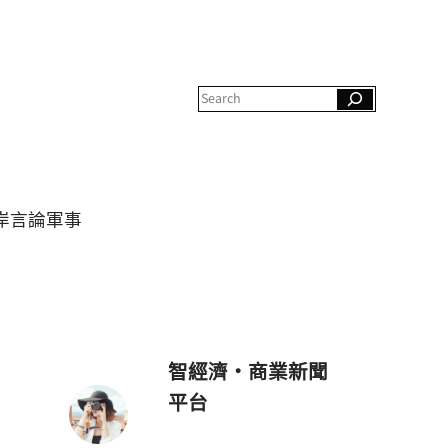
S
e
a
r
c
h
岸
言論
軍事
智經濟・商業新聞
平台