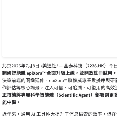
北京
2026年7月8日
/美通社/ — 晶泰科技（
2228.HK
）今
調研智能體
epiXora™
全面升級上線，並開放註冊試用。
決策前端的關鍵延伸，
epiXora™
將權威專業數據庫與研
作評估等核心場景，注入可信、可追溯、可復用的高效
正持續將專屬科學智能體（
Scientific Agent
）部署到更
能中樞。
近年來，通用
AI
工具極大提升了信息檢索的效率，但在