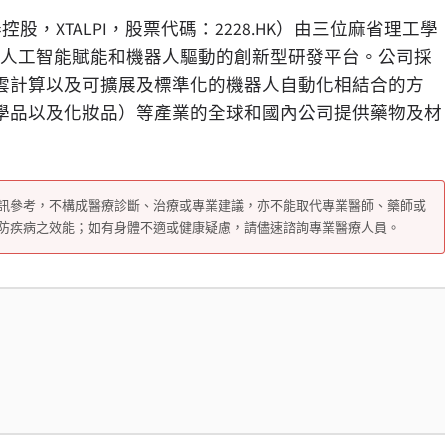
稱：晶泰控股，XTALPI，股票代碼：2228.HK）由三位麻省理工學
、以人工智能賦能和機器人驅動的創新型研發平台。公司採
雲計算以及可擴展及標準化的機器人自動化相結合的方
學品以及化妝品）等產業的全球和國內公司提供藥物及材
訊參考，不構成醫療診斷、治療或專業建議，亦不能取代專業醫師、藥師或
防疾病之效能；如有身體不適或健康疑慮，請儘速諮詢專業醫療人員。