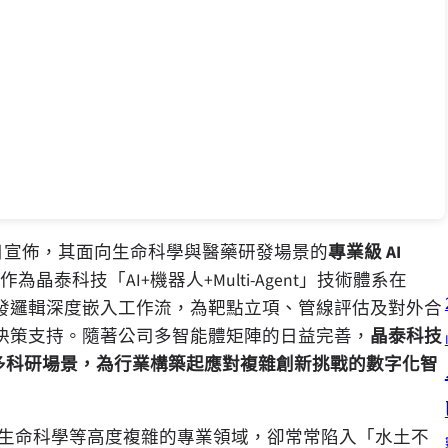
日宣佈，其面向生命科學與醫藥研發場景的
專業級
AI
作為晶泰科技
「AI+
機器人
+Multi-Agent」
技術體系在
發邏輯深度嵌入工作流，為靶點立項、管線評估及對外合
決策支持。隨著公司多智能體矩陣的日益完善，
晶泰科技
多科研場景，為行業構築起應對複雜創新挑戰的數字化智
生命科學等高度複雜的專業領域，卻常常陷入
「
水土不