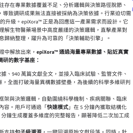
往存在專業數據覆蓋不足、分析邏輯與決策路徑脫節、
，導致調研成果無法直接被採納為決策依據。行業迫切需
的升級。
epiXora™
正是為回應這一產業需求而設計。它
理解生物醫藥場景中高度嚴謹的決策邏輯，直擊產業對
息歸納整理，躍升為可靠的
「
決策輔助引擎
」
。
證中解放出來，
epiXora™
通過海量專業數據、貼近真實
調研的數字基座：
數據、
940
萬篇文獻全文，並接入臨床試驗、監管文件、
庫，全面打破海量異構數據壁壘，為後續
的科學多維研判
框架與決策邏輯，自動圍繞科學機制、疾病關聯、臨床
內容。用戶可通過
「
快速模式
」
在
5
分鐘內獲取結構化
0
分鐘生成覆蓋多維度的完整報告，顯著降低二次加工成
斷支持
句子級溯源
，一鍵回溯原始文獻段落。同時，針