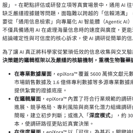
服
」
。在靶點評估或研發立項等真實場景中，通用
AI
往
缺乏嚴謹證據鏈等問題，面臨難以跨越的
「
信賴鴻溝
」
要從
「
通用信息檢索
」
向專屬化
AI
智能體（
Agentic AI
）
不僅具備通用
AI
在處理海量信息時的速度與廣度，更能
結論確定性與可信度的核心訴求，使
AI
調研從簡單的信
為了讓
AI
真正將科學家從繁瑣低效的信息收集與交叉驗
決策鏈的邏輯框架以及嚴謹的核驗機制，重構生物醫藥
在專業數據層面
，epiXora™
覆蓋
5600
萬條文獻元
市場銷售數據及
1.6
億條專利數據等多源專業數據
提供紮實的證據底座。
在邏輯層面
，epiXora™
內置了符合行業規範的調研
進展、競爭格局、專利風險與商業化潛力組織調研
簡報，建立初步判斷；或進入
「
深度模式
」
，約
3
本，使調研路徑更貼近真實決策。
在信度層面
，epiXora™
以
「
可信
」
為基石。關鍵論