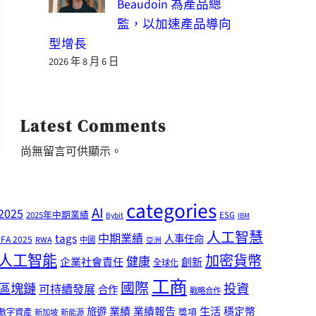
Beaudoin 為產品總
監，以加速產品導向
型增長
2026 年 8 月 6 日
Latest Comments
尚無留言可供顯示。
categories
AI
2025
2025年中期業績
ESG
Bybit
IBM
人工智慧
tags
中期業績
人事任命
IFA 2025
RWA
中國
亞洲
人工智能
加密貨幣
健康
企業社會責任
創新
全球化
工商
國際
區塊鏈
投資
可持續發展
合作
戰略合作
業績
生活
旅遊
業績報告
穩定幣
獎項
數字資產
新加坡
新能源