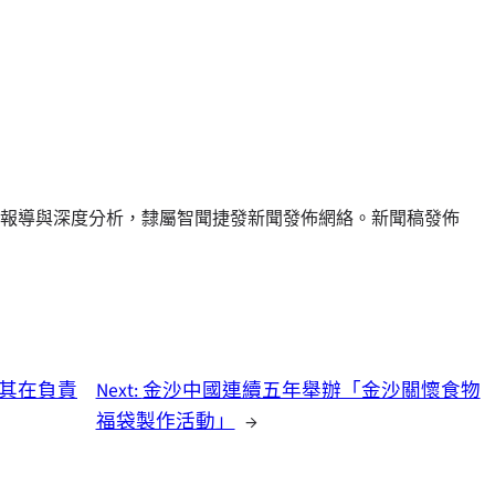
報導與深度分析，隸屬智聞捷發新聞發佈網絡。新聞稿發佈
，彰顯其在負責
Next:
金沙中國連續五年舉辦「金沙關懷食物
福袋製作活動」
→