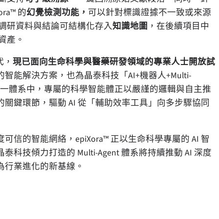
ora™
的
幻覺檢測功能，
可以針對標識證據不一致或來源
調研資料與結論可結構化存入
知識地圖
，在後續項目中
資產。
代，
現已面向生命科學與醫藥研發領域的專業人士開放試
的智能解決方案，也為晶泰科技
「AI+
機器人
+Multi-
一體系中，專屬的科學智能體正以嚴謹的邏輯與自主推
的關鍵環節，驅動
AI
從
「
輔助效率工具
」
向多步驟協同
度可信的智能網絡，
epiXora™
正以生命科學專屬的
AI
智
晶泰科技傾力打造的
Multi-Agent
體系將持續推動
AI
深度
為行業進化的新基線。