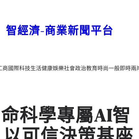
智經濟-商業新聞平台
工商
國際
科技
生活
健康
娛樂
社會
政治
教育
時尚
一般
即時
兩
命科學專屬AI智
a™，以可信決策基座