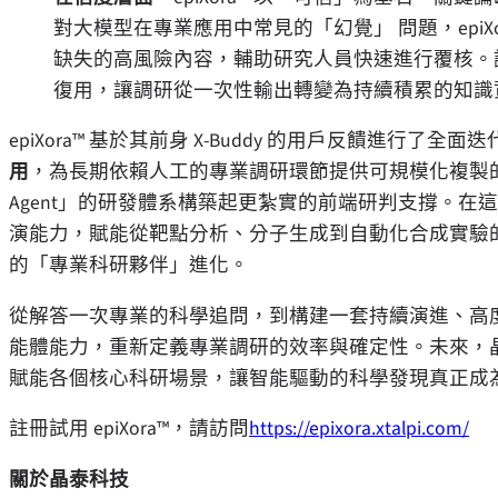
對大模型在專業應用中常見的
「
幻覺
」
問題，
epiX
缺失的高風險內容，輔助研究人員快速進行覆核。
復用，讓調研從一次性輸出轉變為持續積累的知識
epiXora™
基於其前身
X-Buddy
的用戶反饋進行了全面迭
用
，為長期依賴人工的專業調研環節提供可規模化複製
Agent」
的研發體系構築起更紮實的前端研判支撐。在這
演能力，賦能從靶點分析、分子生成到自動化合成實驗
的
「
專業科研夥伴
」
進化。
從解答一次專業的科學追問，到構建一套持續演進、高
能體能力，重新定義專業調研的效率與確定性。未來，
賦能各個核心科研場景，讓智能驅動的科學發現真正成
註冊試用 epiXora™，請訪問
https://epixora.xtalpi.com/
關於晶泰科技