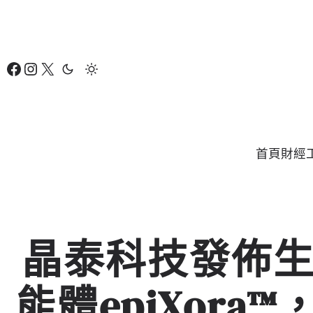
跳
至
主
Facebook
Instagram
X
要
內
容
首頁
財經
晶泰科技發佈生
能體epiXor