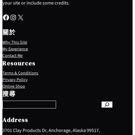
your site or include some credits.
Facebook
Instagram
X
關於
Why This Site
My Experience
Contact Me
Resources
Terms & Conditions
Privacy Policy
S
Online Shop
e
搜尋
a
r
c
h
Address
3701 Clay Products Dr, Anchorage, Alaska 99517,