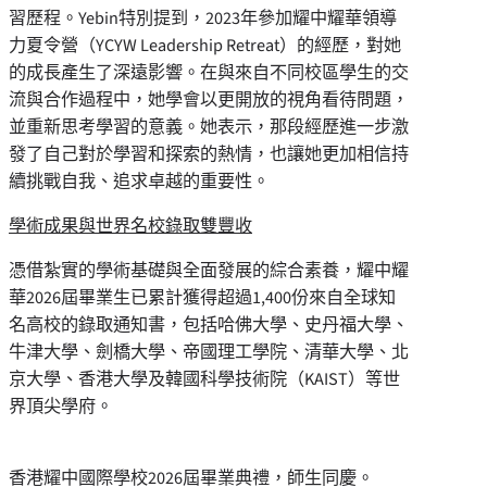
習歷程。Yebin特別提到，2023年參加耀中耀華領導
力夏令營（YCYW Leadership Retreat）的經歷，對她
的成長產生了深遠影響。在與來自不同校區學生的交
流與合作過程中，她學會以更開放的視角看待問題，
並重新思考學習的意義。她表示，那段經歷進一步激
發了自己對於學習和探索的熱情，也讓她更加相信持
續挑戰自我、追求卓越的重要性。
學術成果與世界名校錄取雙豐收
憑借紮實的學術基礎與全面發展的綜合素養，耀中耀
華2026屆畢業生已累計獲得超過1,400份來自全球知
名高校的錄取通知書，包括哈佛大學、史丹福大學、
牛津大學、劍橋大學、帝國理工學院、清華大學、北
京大學、香港大學及韓國科學技術院（KAIST）等世
界頂尖學府。
香港耀中國際學校2026屆畢業典禮，師生同慶。