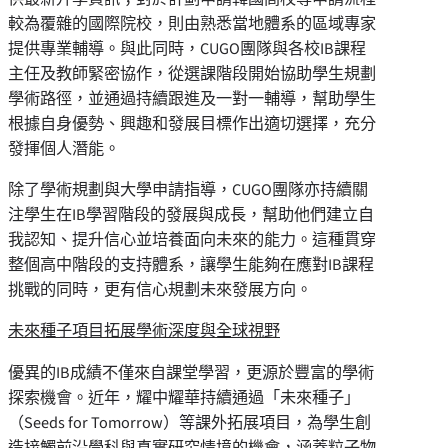
較為覆雜的國際院校，則由熟悉當地體系的區域專家
提供專業輔導。與此同時，CUGO團隊與各校IB課程
主任及教師緊密協作，從選課階段開始協助學生規劃
學術路徑，並通過持續跟進及一對一輔導，幫助學生
根據自身優勢、興趣和發展目標作出適切選擇，充分
發揮個人潛能。
除了學術規劃與大學申請指導，CUGO團隊亦持續關
注學生在IB學習階段的發展與成長，幫助他們建立自
我認知、提升信心並培養面向未來的能力。這種貫穿
整個高中階段的支持體系，讓學生能夠在應對IB課程
挑戰的同時，更有信心規劃未來發展方向。
未來種子項目拓展學術深度與全球視野
優異的IB成績不僅來自課堂學習，更源於豐富的學術
探索機會。近年，耀中耀華持續通過「未來種子」
（Seeds for Tomorrow）等課外拓展項目，為學生創
造接觸前沿學科與真實研究情境的機會，涵蓋粒子物