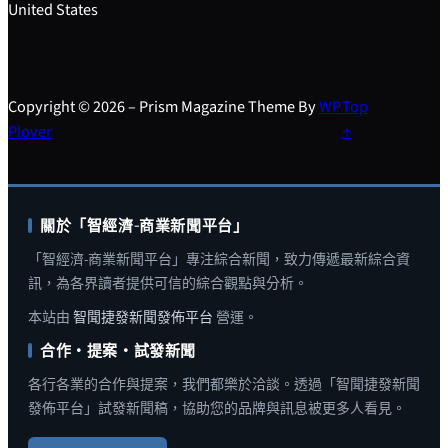
United States
Copyright © 2026 – Prism Magazine Theme By
WP
Top
Plover
↑
關於「智經濟-商業新聞平台」
「智經濟-商業新聞平台」專注綜合新聞，致力傳遞最新綜合資
訊，為各界讀者提供可信的綜合觀點與分析。
本站由
智聞捷發新聞發佈平台
營運。
合作・提案・試發新聞
各行各業的合作與提案，我們都樂於洽談。透過「智聞捷發新聞
發佈平台」試發新聞稿，協助您的品牌與訊息被更多人看見。