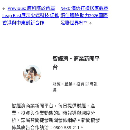
←
Previous:
應科院於首屆
Next:
海信打造居家觀賽
Leap East展示尖端科技 促進
絕佳體驗 助力2026國際
香港與中東創新合作
足聯世界杯™
→
智經濟・商業新聞平
台
財經 × 產業 × 投資 即時報
導
智經濟商業新聞平台，每日提供財經、產
業、投資與企業動態的即時報導與深度分
析，隸屬智聞捷發新聞發佈網絡。新聞稿發
佈與廣告合作請洽：0800-588-211。