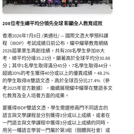
208
位考生總平均分領先全球
彰顯全人教育成效
香港
2026年7月8日
/美通社/ — 國際文憑大學預科課
程（IBDP）考試成績日前公布，耀中耀華教育網絡
2026屆畢業生再創佳績，共有208名學生參加IB大
考，總平均分達35.23分，顯著高於全球平均分30.88
分；其中1名學生取得滿分45分，7名學生取得44分，
超過20%的考生獲得40分或以上的優異成績，48.2%
的學生取得IB雙語文憑，高於全球百分比27.4%（參
考2025年官方數據），繼續展現耀中耀華在雙語多文
化教育及全人培養方面的成果。
要獲得IBDP雙語文憑，學生需選修兩門不同語言的
語言與文學課程並分別獲得3分或以上成績，或者在
一門語言與文學課程中獲得3分或以上成績的同時，
用另一種語言學習一門屬於第3組（個體與社會）或