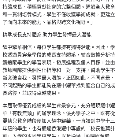
持續成長、積極貢獻社會的完整個體。通過全人教育
和一貫制培養模式，學生不僅收獲學術成就，更建立
了面向未來的能力、品格與跨文化視野。」
精準成長支持體系
助力學生發揮最大潛能
耀中耀華相信，每位學生都擁有獨特潛能。因此，學
校透過貫穿全學段的成長支持體系，結合數據分析持
續追蹤學生的學習表現、發展進程及個人目標，並由
教師團隊提供個性化指導和一對一支持，幫助學生不
斷突破自我、發揮最大潛能。正因如此，不同背景、
不同起點的學生都能夠在耀中耀華找到適合自己的成
長路徑，並取得卓越成果。
本屆取得優異成績的學生背景多元，充分體現耀中耀
華「有教無類」的辦學理念。優秀學子之中，既有從
嬰幼兒教育階段便加入耀中耀華、一直讀到中學十三
年級的學生，也有通過香港耀中專設的「校長推薦計
劃」入學的本地學校學生，以及通過「IB課程預備