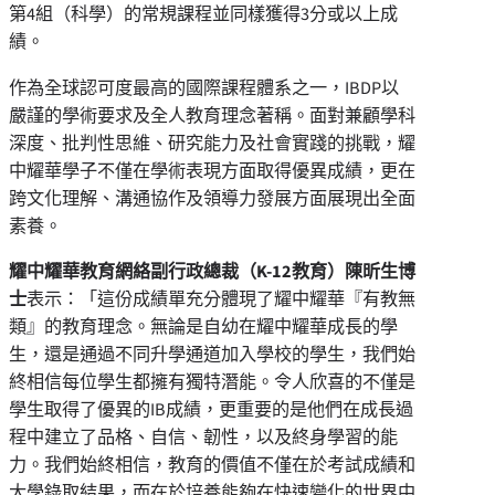
第4組（科學）的常規課程並同樣獲得3分或以上成
績。
作為全球認可度最高的國際課程體系之一，IBDP以
嚴謹的學術要求及全人教育理念著稱。面對兼顧學科
深度、批判性思維、研究能力及社會實踐的挑戰，耀
中耀華學子不僅在學術表現方面取得優異成績，更在
跨文化理解、溝通協作及領導力發展方面展現出全面
素養。
耀中耀華教育網絡副行政總裁（
K-12
教育）陳昕生博
士
表示：「這份成績單充分體現了耀中耀華『有教無
類』的教育理念。無論是自幼在耀中耀華成長的學
生，還是通過不同升學通道加入學校的學生，我們始
終相信每位學生都擁有獨特潛能。令人欣喜的不僅是
學生取得了優異的IB成績，更重要的是他們在成長過
程中建立了品格、自信、韌性，以及終身學習的能
力。我們始終相信，教育的價值不僅在於考試成績和
大學錄取結果，而在於培養能夠在快速變化的世界中