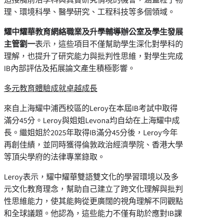
理、環境科學、醫學研究、工程科技等多個領域。
耀中耀華教育網絡職業及升學輔導辦公室及學生發展
主管劉一
表示，這些項目不僅幫助學生深化對學科的
理解，也提升了研究能力與批判性思維，對學生完成
IB內部評估及拓展論文產生積極影響。
多元教育體驗成就卓越成長
來自上海耀中浦西校區的Leroy在本屆IB考試中取得
滿分45分。Leroy與姐姐Levona均自幼在上海耀中成
長。繼姐姐於2025年取得IB滿分45分後，Leroy今年
再創佳績，並同時獲得倫敦政治經濟學院、香港大學
等頂尖學府的法律專業錄取。
Leroy表示，耀中耀華雙語雙文化的學習環境以及多
元文化教育理念，幫助自己建立了跨文化理解與批判
性思維能力，使其能夠從更廣闊的視角理解不同觀點
和全球議題。他認為，這些能力不僅有助於應對IB課