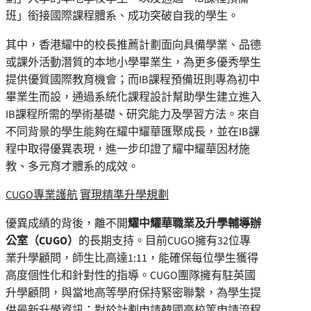
班」銜接國際課程體系、成功突破自我的學生。
其中，香港耀中的校長推薦計劃面向具備學業、品德
或課外活動潛質的本地小學畢業生，為更多優秀學生
提供優質國際教育機會；而IB課程預備班則專為初中
畢業生而設，通過系統化課程設計幫助學生建立進入
IB課程所需的學術基礎、研究能力及學習方法。來自
不同背景的學生能夠在耀中耀華匯聚成長，並在IB課
程中取得優異表現，進一步印證了耀中耀華因材施
教、多元育才體系的成效。
CUGO
專業護航
實現精準升學規劃
優異成績的背後，離不開
耀中耀華職業及升學輔導辦
公室（
CUGO
）
的長期支持。目前CUGO擁有32位專
業升學顧問，師生比高達1:11，能確保每位學生獲得
高度個性化和針對性的指導。CUGO團隊擁有駐英國
升學顧問，與當地高等學府保持緊密聯繫，為學生提
供最新升學資訊；對於計劃申請韓國高校等申請流程