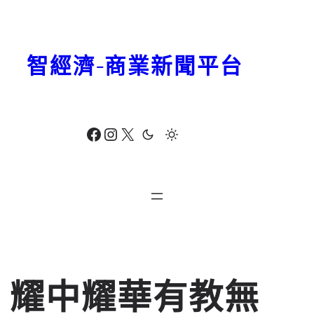
跳
至
主
智經濟-商業新聞平台
要
內
容
Facebook
Instagram
X
耀中耀華有教無