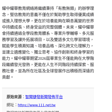
耀中耀華教育網絡將繼續秉持「有教無類」的辦學理
念，堅信教育的意義不僅在於幫助學生取得優異成績
或進入理想大學，更在於培養能夠在瞬息萬變的世界
中持續成長、終身受益的完整個體。未來，耀中耀華
會持續通過全學段教育體系、專業升學輔導、多元服
務學習及課外拓展項目，以及雙語多文化學習環境，
賦能學生積澱知識、培養品格、深化跨文化理解力，
並建立適應變化、獨立思考、協作創新和終身學習的
能力。耀中耀華期望2026屆畢業生不僅能夠在大學階
段繼續發光發熱，更能在人生不同階段持續探索、服
務社會，並為所在社區及全球發展作出積極而深遠的
貢獻。
原始來源
：
智聞捷發新聞發佈平台
網址：
https://www.111.net.tw