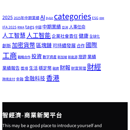
categories
AI
2025
2025年中期業績
ESG
Bybit
IBM
tags
中期業績
人事任命
IFA 2025
RWA
中國
亞洲
人工智能
人工智慧
健康
企業社會責任
全球化
加密貨幣
國際
區塊鏈
可持續發展
創新
合作
工商
投資
業績
旅遊
戰略合作
數字資產
新加坡
新能源
財經
財報
生活
業績報告
穩定幣
獎項
財富管理
融資
香港
金融科技
金融
跨境支付
智經濟-商業新聞平台
This may be a good place to introduce yourself and