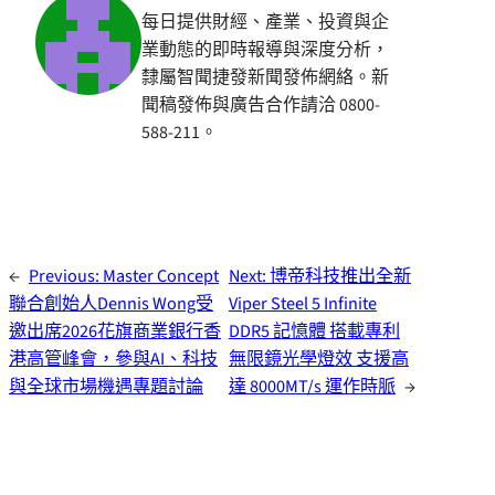
每日提供財經、產業、投資與企
業動態的即時報導與深度分析，
隸屬智聞捷發新聞發佈網絡。新
聞稿發佈與廣告合作請洽 0800-
588-211。
←
Previous:
Master Concept
Next:
博帝科技推出全新
聯合創始人Dennis Wong受
Viper Steel 5 Infinite
邀出席2026花旗商業銀行香
DDR5 記憶體 搭載專利
港高管峰會，參與AI、科技
無限鏡光學燈效 支援高
與全球市場機遇專題討論
達 8000MT/s 運作時脈
→