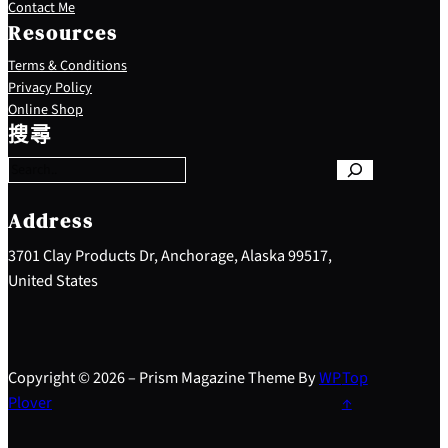
Contact Me
Resources
Terms & Conditions
Privacy Policy
S
Online Shop
e
搜尋
a
r
c
h
Address
3701 Clay Products Dr, Anchorage, Alaska 99517,
United States
Copyright © 2026 – Prism Magazine Theme By
WP
Top
Plover
↑