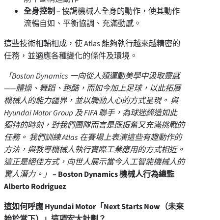
全身控制
– 協調機械人全身的動作，使其動作
流暢自如、平衡協調、充滿動感。
這些技術相輔相成，使 Atlas 能夠執行越來越精密的
任務，並適應各種變化的條件及環境。
「Boston Dynamics 一向從人類運動美學中汲取靈感
——體操、舞蹈、跑酷，而如今加上足球，以此拓展
機械人的能力疆界，並以觸動人心的方式呈現。 與
Hyundai Motor Group 及 FIFA 聯手，為球迷締造如此
獨特的時刻，對我們團隊而言是既振奮又充滿挑戰的
任務。 我們訓練 Atlas 在賽場上表演這些有趣動作的
方法，與教導機械人執行實際工業應用的方式相近。
這正是絕佳方式，向世人展示當今人工智能機械人的
驚人潛力。」
– Boston Dynamics 機械人行為總監
Alberto Rodriguez
這如何呼應 Hyundai Motor「Next Starts Now（未來
始於當下）」這項宏大計劃？