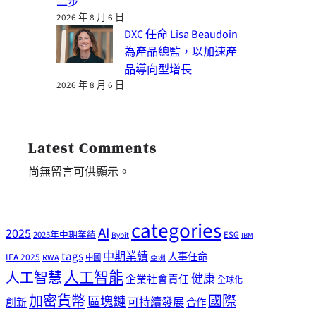
二步
2026 年 8 月 6 日
DXC 任命 Lisa Beaudoin
為產品總監，以加速產
品導向型增長
2026 年 8 月 6 日
Latest Comments
尚無留言可供顯示。
categories
AI
2025
2025年中期業績
ESG
Bybit
IBM
tags
中期業績
人事任命
IFA 2025
RWA
中國
亞洲
人工智能
人工智慧
健康
企業社會責任
全球化
加密貨幣
國際
區塊鏈
可持續發展
創新
合作