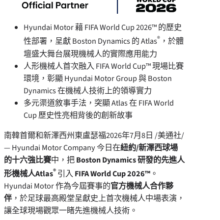
Hyundai Motor 藉 FIFA World Cup 2026™ 的歷史
®
性部署，呈獻 Boston Dynamics 的 Atlas
，於體
壇盛大舞台展現機械人的實際應用能力
人形機械人首次融入 FIFA World Cup™ 現場比賽
環境，彰顯 Hyundai Motor Group 與 Boston
Dynamics 在機械人技術上的領導實力
多元渠道敘事手法，突顯 Atlas 在 FIFA World
Cup 歷史性亮相背後的創新故事
南韓首爾和新澤西州東盧瑟福
2026年7月8日
/美通社/
— Hyundai Motor Company 今日在
紐約/新澤西球場
的十六強比賽
中，把
Boston Dynamics 研發的先進人
®
形機械人Atlas
引入
FIFA World Cup 2026™
。
Hyundai Motor 作為今屆賽事的
官方機械人合作夥
伴
，於足球最高殿堂呈獻史上首次機械人中場表演，
讓全球現場觀眾一睹先進機械人技術。