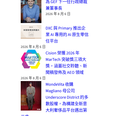
為 GEF 下一任行政總裁
兼董事長
2026 年 8 月 6 日
DXC 與 Primary 推出企
業 AI 專用的 AI 原生零信
任平台
2026 年 8 月 6 日
Cision 榮獲 2026 年
MarTech 突破獎三項大
獎，涵蓋社交聆聽、新
聞稿發佈及 AEO 領域
2026 年 8 月 6 日
MondeVita 收購
Magliano 母公司
Underscore District 的多
數股權，為構建全新意
大利奢侈品平台邁出第