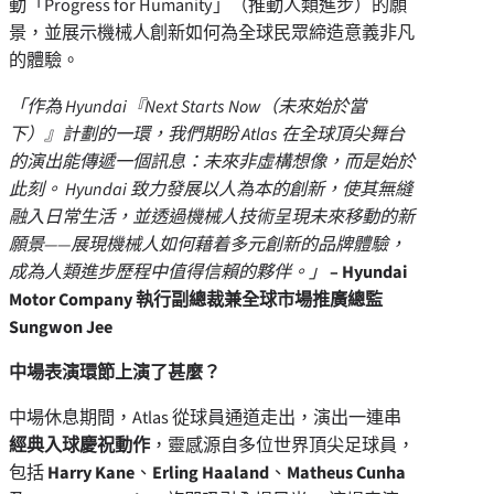
動「Progress for Humanity」（推動人類進步）的願
景，並展示機械人創新如何為全球民眾締造意義非凡
的體驗。
「作為 Hyundai『Next Starts Now（未來始於當
下）』計劃的一環，我們期盼 Atlas 在全球頂尖舞台
的演出能傳遞一個訊息：未來非虛構想像，而是始於
此刻。 Hyundai 致力發展以人為本的創新，使其無縫
融入日常生活，並透過機械人技術呈現未來移動的新
願景——展現機械人如何藉着多元創新的品牌體驗，
成為人類進步歷程中值得信賴的夥伴。」
– Hyundai
Motor Company 執行副總裁兼全球市場推廣總監
Sungwon Jee
中場表演環節上演了甚麼？
中場休息期間，Atlas 從球員通道走出，演出一連串
經典入球慶祝動作
，靈感源自多位世界頂尖足球員，
包括
Harry Kane
、
Erling Haaland
、
Matheus Cunha