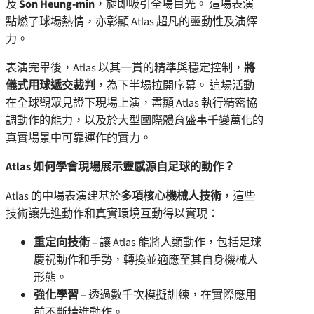
及
Son Heung-min
，旋即吸引全場目光。 這場表演
點燃了球場熱情，亦彰顯 Atlas 超凡的靈動性及演繹
力。
表演完畢後，Atlas 以其一貫的精準與穩定控制，
將
儀式用球遞交裁判
，為下半場拉開序幕。 這場活動
在全球觀眾見證下現場上演，盡顯 Atlas 執行精密協
調動作的能力，以及於大型國際體育盛事千變萬化的
真實場景中可靠運作的實力。
Atlas 如何學會現場展示靈感源自足球的動作？
Atlas 的中場表演建基於
多項核心機械人技術
，這些
技術讓先進動作和真實環境互動得以實現：
重定向技術
– 讓 Atlas 能將人類動作，包括足球
慶祝動作和手勢，轉換並適應至其自身機械人
形態。
強化學習
– 透過數千次模擬訓練，在實際應用
前不斷精進動作。