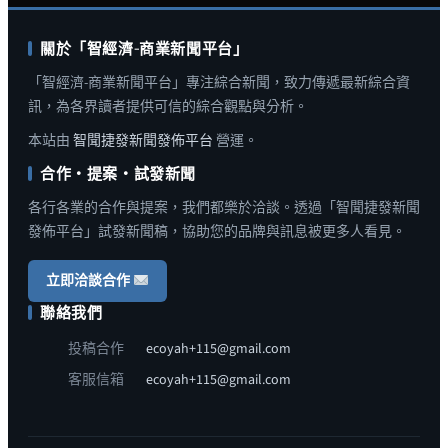
關於「智經濟-商業新聞平台」
「智經濟-商業新聞平台」專注綜合新聞，致力傳遞最新綜合資
訊，為各界讀者提供可信的綜合觀點與分析。
本站由
智聞捷發新聞發佈平台
營運。
合作・提案・試發新聞
各行各業的合作與提案，我們都樂於洽談。透過「智聞捷發新聞
發佈平台」試發新聞稿，協助您的品牌與訊息被更多人看見。
立即洽談合作
聯絡我們
投稿合作
ecoyah+115@gmail.com
客服信箱
ecoyah+115@gmail.com