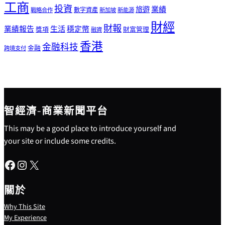
工商
投資
業績
旅遊
戰略合作
數字資產
新加坡
新能源
財經
財報
生活
業績報告
穩定幣
獎項
財富管理
融資
香港
金融科技
金融
跨境支付
智經濟-商業新聞平台
This may be a good place to introduce yourself and
your site or include some credits.
Facebook
Instagram
X
關於
Why This Site
My Experience