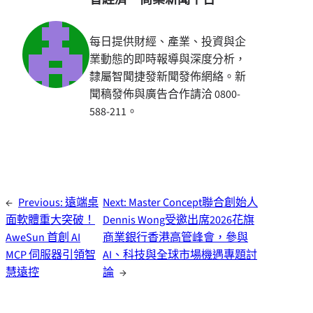
每日提供財經、產業、投資與企
業動態的即時報導與深度分析，
隸屬智聞捷發新聞發佈網絡。新
聞稿發佈與廣告合作請洽 0800-
588-211。
←
Previous:
遠端桌
Next:
Master Concept聯合創始人
面軟體重大突破！
Dennis Wong受邀出席2026花旗
AweSun 首創 AI
商業銀行香港高管峰會，參與
MCP 伺服器引領智
AI、科技與全球市場機遇專題討
慧遠控
論
→