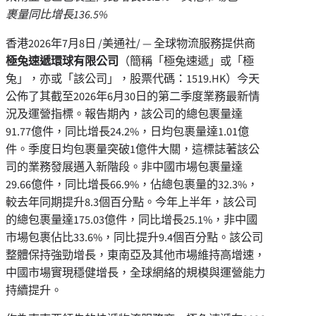
裹量同比增長136.5%
香港
2026年7月8日
/美通社/ — 全球物流服務提供商
極兔速遞環球有限公司
（簡稱「極兔速遞」或「極
兔」，亦或「該公司」，股票代碼：1519.HK）今天
公佈了其截至2026年6月30日的第二季度業務最新情
況及運營指標。報告期內，該公司的總包裹量達
91.77億件，同比增長24.2%，日均包裹量達1.01億
件。季度日均包裹量突破1億件大關，這標誌著該公
司的業務發展邁入新階段。非中國市場包裹量達
29.66億件，同比增長66.9%，佔總包裹量的32.3%，
較去年同期提升8.3個百分點。今年上半年，該公司
的總包裹量達175.03億件，同比增長25.1%，非中國
市場包裹佔比33.6%，同比提升9.4個百分點。該公司
整體保持強勁增長，東南亞及其他市場維持高增速，
中國市場實現穩健增長，全球網絡的規模與運營能力
持續提升。