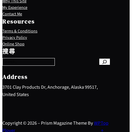
Why This Site
My Experience
Contact Me
Resources
Terms & Conditions
Privacy Policy
S
Online Shop
e
搜尋
a
r
c
h
Address
3701 Clay Products Dr, Anchorage, Alaska 99517,
United States
Copyright © 2026 – Prism Magazine Theme By
WP
Top
Plover
↑