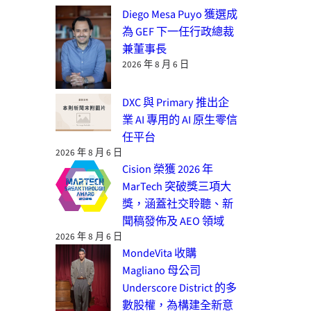
Diego Mesa Puyo 獲選成
為 GEF 下一任行政總裁
兼董事長
2026 年 8 月 6 日
DXC 與 Primary 推出企
業 AI 專用的 AI 原生零信
任平台
2026 年 8 月 6 日
Cision 榮獲 2026 年
MarTech 突破獎三項大
獎，涵蓋社交聆聽、新
聞稿發佈及 AEO 領域
2026 年 8 月 6 日
MondeVita 收購
Magliano 母公司
Underscore District 的多
數股權，為構建全新意