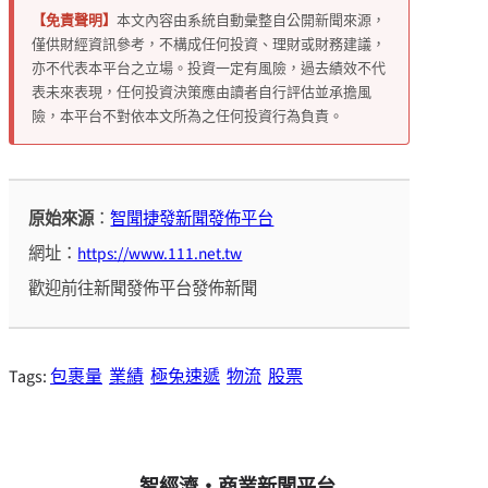
【免責聲明】
本文內容由系統自動彙整自公開新聞來源，
僅供財經資訊參考，不構成任何投資、理財或財務建議，
亦不代表本平台之立場。投資一定有風險，過去績效不代
表未來表現，任何投資決策應由讀者自行評估並承擔風
險，本平台不對依本文所為之任何投資行為負責。
原始來源
：
智聞捷發新聞發佈平台
網址：
https://www.111.net.tw
歡迎前往新聞發佈平台發佈新聞
Tags:
包裹量
業績
極兔速遞
物流
股票
智經濟・商業新聞平台