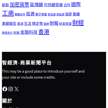
加密貨幣
國際
區塊鏈
可持續發展
創新
合作
工商
投資
業績
旅遊
戰略合作
數字資產
新加坡
新能源
財經
財報
生活
業績報告
穩定幣
獎項
財富管理
融資
香港
金融科技
金融
跨境支付
智經濟-商業新聞平台
This may be a good place to introduce yourself and
your site or include some credits.
Facebook
Instagram
X
關於