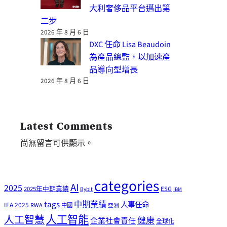
大利奢侈品平台邁出第
二步
2026 年 8 月 6 日
DXC 任命 Lisa Beaudoin
為產品總監，以加速產
品導向型增長
2026 年 8 月 6 日
Latest Comments
尚無留言可供顯示。
categories
AI
2025
2025年中期業績
ESG
Bybit
IBM
tags
中期業績
人事任命
IFA 2025
RWA
中國
亞洲
人工智能
人工智慧
健康
企業社會責任
全球化