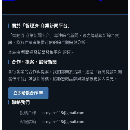
關於「智經濟-商業新聞平台」
「智經濟-商業新聞平台」專注綜合新聞，致力傳遞最新綜合資
訊，為各界讀者提供可信的綜合觀點與分析。
本站由
智聞捷發新聞發佈平台
營運。
合作・提案・試發新聞
各行各業的合作與提案，我們都樂於洽談。透過「智聞捷發新聞
發佈平台」試發新聞稿，協助您的品牌與訊息被更多人看見。
立即洽談合作
聯絡我們
投稿合作
ecoyah+115@gmail.com
客服信箱
ecoyah+115@gmail.com