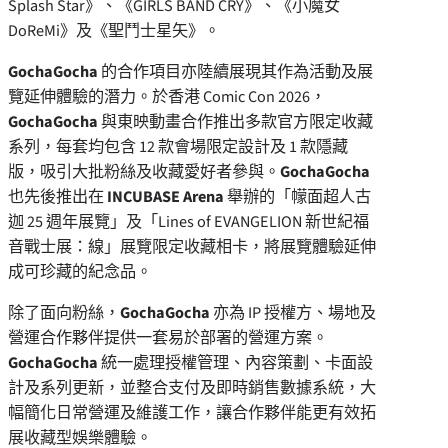
Splash Star》、《GIRLS BAND CRY》、《小魔女
DoReMi》及《聖鬥士星矢》。
GochaGocha
的合作項目亦陸續展現其作為活動及展
覽延伸體驗的潛力。於香港 Comic Con 2026，
GochaGocha
與東映動畫合作推出多款官方限定收藏
系列，每套均包含 12 款會場限定設計及 1 款隱藏
版，吸引大批粉絲及收藏愛好者參與。
GochaGocha
也先後推出在
INCUBASE Arena
舉辦的「幪面超人古
迦 25 週年展覽」及「Lines of EVANGELION 新世紀福
音戰士展：線」展覽限定收藏相卡，將展覽體驗延伸
成可珍藏的紀念品。
除了面向粉絲，
GochaGocha
亦為 IP 授權方、場地及
營運合作夥伴提供一套易於部署的營運方案。
GochaGocha
統一處理授權管理、內容策劃、卡面設
計及系列更新，並整合支付及即時銷售數據系統，大
幅簡化日常營運及維護工作，讓合作夥伴能更有效拓
展收藏型娛樂體驗。