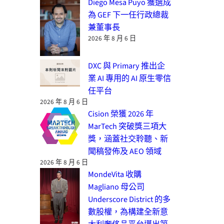
Diego Mesa Puyo 獲選成
為 GEF 下一任行政總裁
兼董事長
2026 年 8 月 6 日
DXC 與 Primary 推出企
業 AI 專用的 AI 原生零信
任平台
2026 年 8 月 6 日
Cision 榮獲 2026 年
MarTech 突破獎三項大
獎，涵蓋社交聆聽、新
聞稿發佈及 AEO 領域
2026 年 8 月 6 日
MondeVita 收購
Magliano 母公司
Underscore District 的多
數股權，為構建全新意