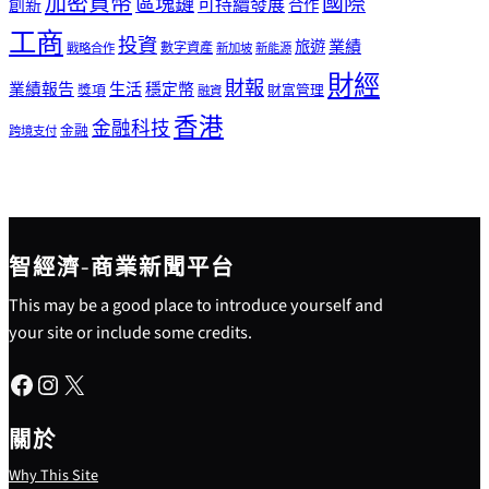
加密貨幣
國際
區塊鏈
可持續發展
創新
合作
工商
投資
業績
旅遊
戰略合作
數字資產
新加坡
新能源
財經
財報
生活
業績報告
穩定幣
獎項
財富管理
融資
香港
金融科技
金融
跨境支付
智經濟-商業新聞平台
This may be a good place to introduce yourself and
your site or include some credits.
Facebook
Instagram
X
關於
Why This Site