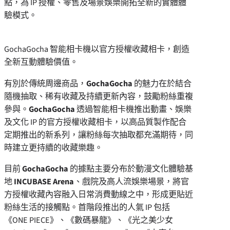
點
，為 IP 授權、零售及場景娛樂開拓全新的實體體
驗模式。
GochaGocha 智能相卡機以官方授權收藏相卡，創造
全新互動體驗價值。
有別於傳統周邊商品，
GochaGocha
的魅力在於結合
隨機抽取、稀有收藏及持續更新內容，鼓勵粉絲重複
參與。
GochaGocha
透過智能相卡機推出動畫、娛樂
及文化 IP 的官方授權收藏相卡，以高品質製作配合
定期推出的新系列，讓粉絲每次抽取都充滿期待，同
時建立更持續的收藏樂趣。
目前
GochaGocha
的據點主要分布於動漫文化體驗基
地
INCUBASE Arena
、戲院及高人流娛樂場景，將官
方授權收藏內容融入日常消費動線之中，形成更貼近
粉絲生活的接觸點。首階段推出的人氣 IP 包括
《ONE PIECE》、《數碼暴龍》、《光之美少女