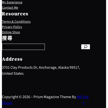
My Experience
Contact Me
Resources
Terms & Conditions
Privacy Policy
S
Online Shop
e
搜尋
a
r
c
h
Address
3701 Clay Products Dr, Anchorage, Alaska 99517,
United States
Copyright © 2026 – Prism Magazine Theme By
WP
Top
Plover
↑