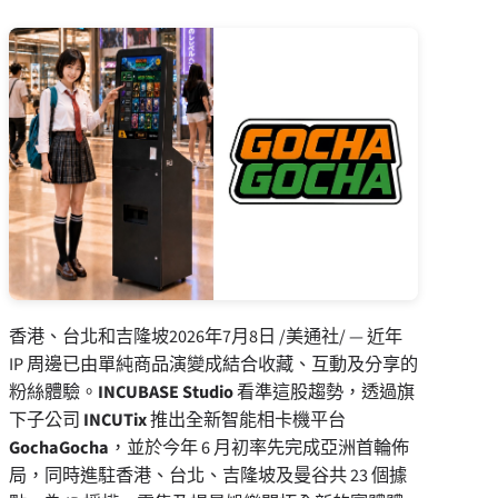
香港、台北和吉隆坡
2026年7月8日
/美通社/ — 近年
IP 周邊已由單純商品演變成結合收藏、互動及分享的
粉絲體驗。
INCUBASE Studio
看準這股趨勢，透過旗
下子公司
INCUTix
推出全新智能相卡機平台
GochaGocha
，並於今年 6 月初率先完成亞洲首輪佈
局，
同時進駐香港、台北、吉隆坡及曼谷共 23 個據