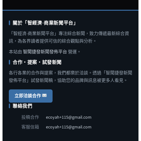
關於「智經濟-商業新聞平台」
「智經濟-商業新聞平台」專注綜合新聞，致力傳遞最新綜合資
訊，為各界讀者提供可信的綜合觀點與分析。
本站由
智聞捷發新聞發佈平台
營運。
合作・提案・試發新聞
各行各業的合作與提案，我們都樂於洽談。透過「智聞捷發新聞
發佈平台」試發新聞稿，協助您的品牌與訊息被更多人看見。
立即洽談合作
聯絡我們
投稿合作
ecoyah+115@gmail.com
客服信箱
ecoyah+115@gmail.com