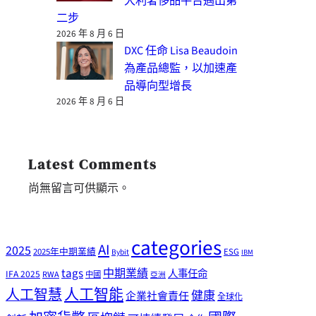
大利奢侈品平台邁出第
二步
2026 年 8 月 6 日
DXC 任命 Lisa Beaudoin
為產品總監，以加速產
品導向型增長
2026 年 8 月 6 日
Latest Comments
尚無留言可供顯示。
categories
AI
2025
2025年中期業績
ESG
Bybit
IBM
tags
中期業績
人事任命
IFA 2025
RWA
中國
亞洲
人工智能
人工智慧
健康
企業社會責任
全球化