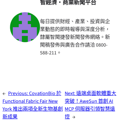
智經濟・商業新聞平台
每日提供財經、產業、投資與企
業動態的即時報導與深度分析，
隸屬智聞捷發新聞發佈網絡。新
聞稿發佈與廣告合作請洽 0800-
588-211。
←
Previous:
CovationBio 於
Next:
遠端桌面軟體重大
Functional Fabric Fair New
突破！AweSun 首創 AI
York 推出兩項全新生物基創
MCP 伺服器引領智慧遠
新成果
控
→