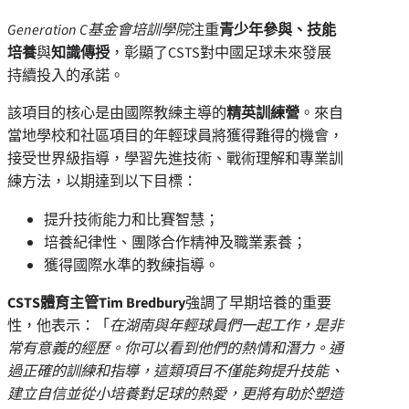
Generation C
基金會培訓學院
注重
青少年參與、技能
培養
與
知識傳授
，彰顯了CSTS對中國足球未來發展
持續投入的承諾。
該項目的核心是由國際教練主導的
精英訓練營
。來自
當地學校和社區項目的年輕球員將獲得難得的機會，
接受世界級指導，學習先進技術、戰術理解和專業訓
練方法，以期達到以下目標：
提升技術能力和比賽智慧；
培養紀律性、團隊合作精神及職業素養；
獲得國際水準的教練指導。
CSTS
體育主管
Tim Bredbury
強調了早期培養的重要
性，他表示：「
在湖南與年輕球員們一起工作，是非
常有意義的經歷。你可以看到他們的熱情和潛力。通
過正確的訓練和指導，這類項目不僅能夠提升技能、
建立自信並從小培養對足球的熱愛，更將有助於塑造