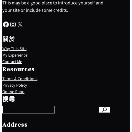
This may be a good place to introduce yourself and
your site or include some credits.
Facebook
Instagram
X
關於
Why This Site
My Experience
Contact Me
Resources
Terms & Conditions
Privacy Policy
S
Online Shop
e
搜尋
a
r
c
h
Address