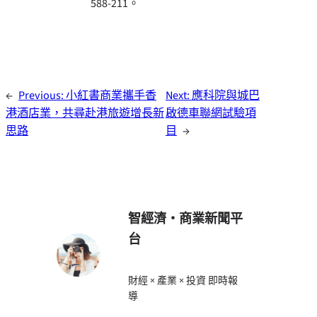
588-211。
←
Previous:
小紅書商業攜手香
Next:
應科院與城巴
港酒店業，共尋赴港旅遊增長新
啟德車聯網試驗項
思路
目
→
智經濟・商業新聞平
台
財經 × 產業 × 投資 即時報
導