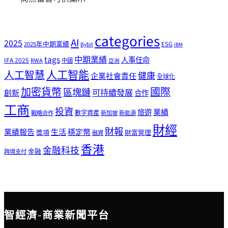
categories
AI
2025
2025年中期業績
ESG
Bybit
IBM
tags
中期業績
人事任命
IFA 2025
RWA
中國
亞洲
人工智能
人工智慧
健康
企業社會責任
全球化
加密貨幣
國際
區塊鏈
可持續發展
創新
合作
工商
投資
業績
旅遊
戰略合作
數字資產
新加坡
新能源
財經
財報
生活
業績報告
穩定幣
獎項
財富管理
融資
香港
金融科技
金融
跨境支付
智經濟-商業新聞平台