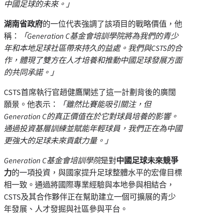
中國足球的未來。
」
湖南省政府
的一位代表強調了該項目的戰略價值，他
稱：
「
Generation C
基金會培訓學院將為我們的青少
年和本地足球社區帶來持久的益處。我們與
CSTS
的合
作，體現了雙方在人才培養和推動中國足球發展方面
的共同承諾。
」
CSTS首席執行官趙健鷹闡述了這一計劃背後的廣闊
願景。他表示：
「
雖然比賽能吸引關注，但
Generation C
的真正價值在於它對球員培養的影響。
通過投資基層訓練並賦能年輕球員，我們正在為中國
更強大的足球未來貢獻力量。
」
Generation C
基金會培訓學院
是對
中國足球未來競爭
力
的一項投資，與國家提升足球整體水平的宏偉目標
相一致。通過將國際專業經驗與本地參與相結合，
CSTS及其合作夥伴正在幫助建立一個可擴展的青少
年發展、人才發掘與社區參與平台。