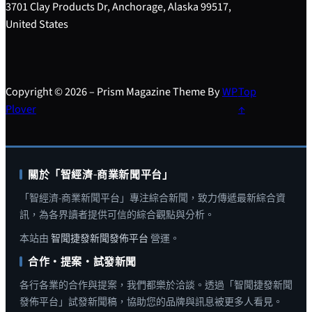
3701 Clay Products Dr, Anchorage, Alaska 99517,
United States
Copyright © 2026 – Prism Magazine Theme By
WP
Top
Plover
↑
關於「智經濟-商業新聞平台」
「智經濟-商業新聞平台」專注綜合新聞，致力傳遞最新綜合資
訊，為各界讀者提供可信的綜合觀點與分析。
本站由
智聞捷發新聞發佈平台
營運。
合作・提案・試發新聞
各行各業的合作與提案，我們都樂於洽談。透過「智聞捷發新聞
發佈平台」試發新聞稿，協助您的品牌與訊息被更多人看見。