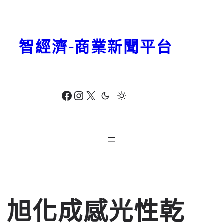
跳
至
主
智經濟-商業新聞平台
要
內
容
Facebook
Instagram
X
旭化成感光性乾