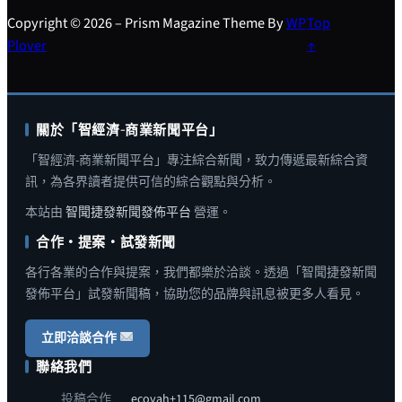
Copyright © 2026 – Prism Magazine Theme By
WP
Top
Plover
↑
關於「智經濟-商業新聞平台」
「智經濟-商業新聞平台」專注綜合新聞，致力傳遞最新綜合資
訊，為各界讀者提供可信的綜合觀點與分析。
本站由
智聞捷發新聞發佈平台
營運。
合作・提案・試發新聞
各行各業的合作與提案，我們都樂於洽談。透過「智聞捷發新聞
發佈平台」試發新聞稿，協助您的品牌與訊息被更多人看見。
立即洽談合作
聯絡我們
投稿合作
ecoyah+115@gmail.com