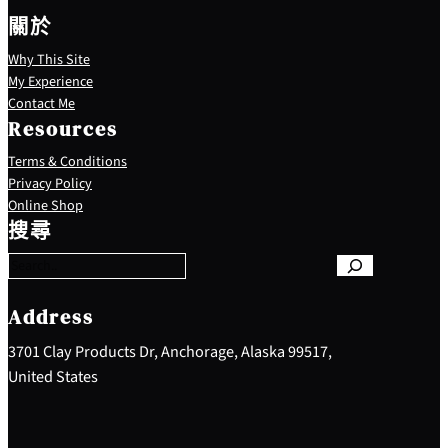
關於
Why This Site
My Experience
Contact Me
Resources
Terms & Conditions
Privacy Policy
S
Online Shop
e
搜尋
a
r
c
h
Address
3701 Clay Products Dr, Anchorage, Alaska 99517,
United States