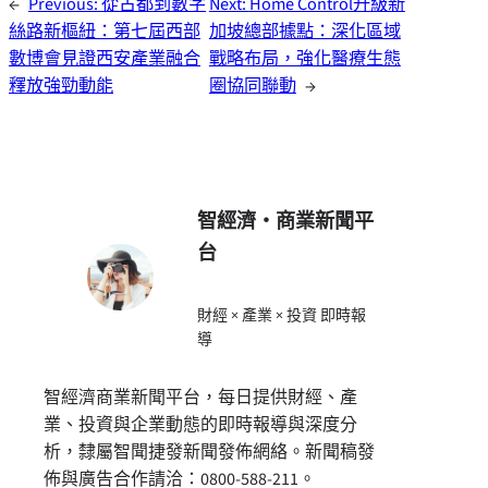
←
Previous:
從古都到數字
Next:
Home Control升級新
絲路新樞紐：第七屆西部
加坡總部據點：深化區域
數博會見證西安產業融合
戰略布局，強化醫療生態
釋放強勁動能
圈協同聯動
→
智經濟・商業新聞平
台
財經 × 產業 × 投資 即時報
導
智經濟商業新聞平台，每日提供財經、產
業、投資與企業動態的即時報導與深度分
析，隸屬智聞捷發新聞發佈網絡。新聞稿發
佈與廣告合作請洽：0800-588-211。