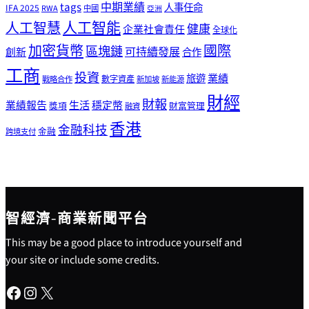
tags
中期業績
人事任命
IFA 2025
RWA
中國
亞洲
人工智能
人工智慧
健康
企業社會責任
全球化
加密貨幣
國際
區塊鏈
可持續發展
創新
合作
工商
投資
業績
旅遊
戰略合作
數字資產
新加坡
新能源
財經
財報
生活
業績報告
穩定幣
獎項
財富管理
融資
香港
金融科技
金融
跨境支付
智經濟-商業新聞平台
This may be a good place to introduce yourself and
your site or include some credits.
Facebook
Instagram
X