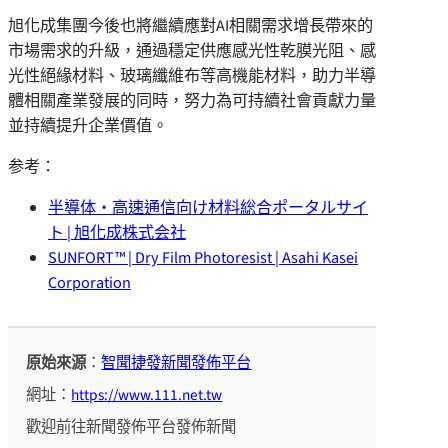
旭化成集團今後也將繼續應對AI相關需求增長帶來的
市場需求的升級，通過穩定供應感光性乾膜光阻、感
光性絕緣材料、玻璃纖維布等高機能材料，助力半導
體相關產業發展的同時，努力為可持續社會貢獻力量
並持續提升企業價值。
参考：
半導体・高速通信向け材料総合ポータルサイ
ト | 旭化成株式会社
SUNFORT™ | Dry Film Photoresist | Asahi Kasei
Corporation
原始來源
：
智聞捷發新聞發佈平台
網址：
https://www.111.net.tw
歡迎前往新聞發佈平台發佈新聞