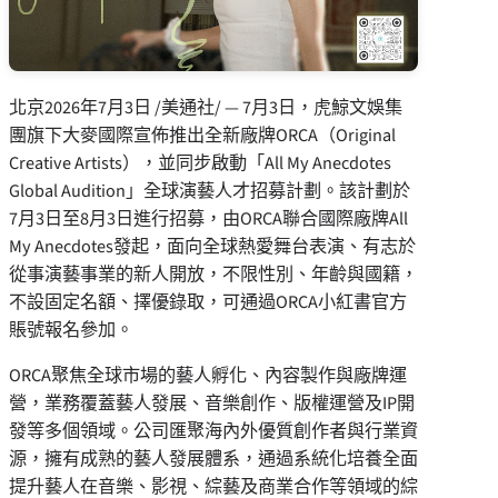
北京
2026年7月3日
/美通社/ — 7月3日，虎鯨文娛集
團旗下大麥國際宣佈推出全新廠牌ORCA（Original
Creative Artists），並同步啟動「All My Anecdotes
Global Audition」全球演藝人才招募計劃。該計劃於
7月3日至8月3日進行招募，由ORCA聯合國際廠牌All
My Anecdotes發起，面向全球熱愛舞台表演、有志於
從事演藝事業的新人開放，不限性別、年齡與國籍，
不設固定名額、擇優錄取，可通過ORCA小紅書官方
賬號報名參加。
ORCA聚焦全球市場的藝人孵化、內容製作與廠牌運
營，業務覆蓋藝人發展、音樂創作、版權運營及IP開
發等多個領域。公司匯聚海內外優質創作者與行業資
源，擁有成熟的藝人發展體系，通過系統化培養全面
提升藝人在音樂、影視、綜藝及商業合作等領域的綜