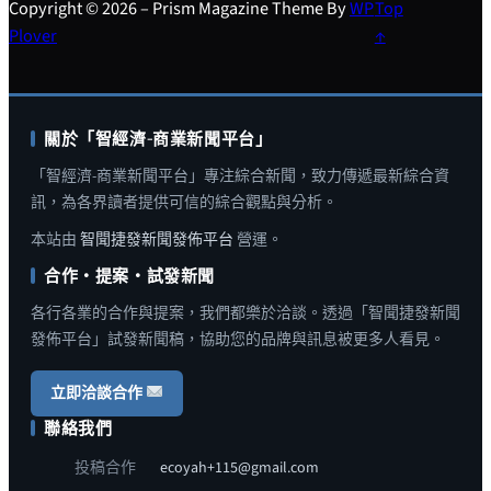
Copyright © 2026 – Prism Magazine Theme By
WP
Top
Plover
↑
關於「智經濟-商業新聞平台」
「智經濟-商業新聞平台」專注綜合新聞，致力傳遞最新綜合資
訊，為各界讀者提供可信的綜合觀點與分析。
本站由
智聞捷發新聞發佈平台
營運。
合作・提案・試發新聞
各行各業的合作與提案，我們都樂於洽談。透過「智聞捷發新聞
發佈平台」試發新聞稿，協助您的品牌與訊息被更多人看見。
立即洽談合作
聯絡我們
投稿合作
ecoyah+115@gmail.com