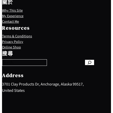
關於
Why This Site
My Experience
Contact Me
Resources
Terms & Conditions
Privacy Policy
S
Online Shop
e
搜尋
a
r
c
h
Address
3701 Clay Products Dr, Anchorage, Alaska 99517,
United States