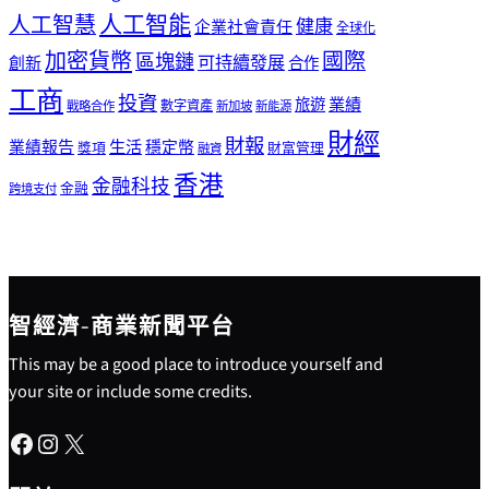
人工智能
人工智慧
健康
企業社會責任
全球化
加密貨幣
國際
區塊鏈
可持續發展
創新
合作
工商
投資
業績
旅遊
戰略合作
數字資產
新加坡
新能源
財經
財報
生活
業績報告
穩定幣
獎項
財富管理
融資
香港
金融科技
金融
跨境支付
智經濟-商業新聞平台
This may be a good place to introduce yourself and
your site or include some credits.
Facebook
Instagram
X