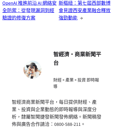
OpenAI 推進前沿 AI 網絡安
新樞紐：第七屆西部數博
全防禦：從發現漏洞到經
會見證西安產業融合釋放
驗證的修復方案
強勁動能
→
智經濟・商業新聞平
台
財經 × 產業 × 投資 即時報
導
智經濟商業新聞平台，每日提供財經、產
業、投資與企業動態的即時報導與深度分
析，隸屬智聞捷發新聞發佈網絡。新聞稿發
佈與廣告合作請洽：0800-588-211。