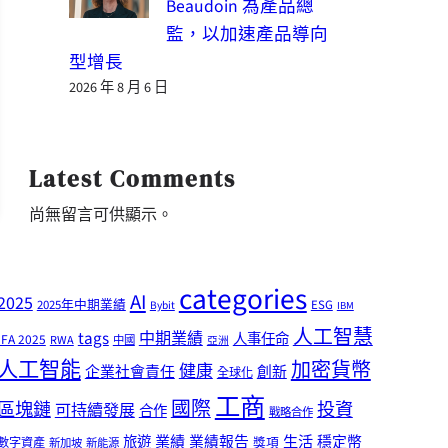
Beaudoin 為產品總
監，以加速產品導向
型增長
2026 年 8 月 6 日
Latest Comments
尚無留言可供顯示。
categories
AI
2025
2025年中期業績
ESG
Bybit
IBM
人工智慧
tags
中期業績
人事任命
IFA 2025
RWA
中國
亞洲
人工智能
加密貨幣
健康
企業社會責任
創新
全球化
工商
國際
區塊鏈
投資
可持續發展
合作
戰略合作
業績
生活
旅遊
業績報告
穩定幣
獎項
數字資產
新加坡
新能源