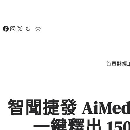
跳
至
主
Facebook
Instagram
X
要
內
容
首頁
財經
智聞捷發 AiMe
一鍵釋出 1