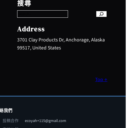
e
搜尋
a
r
c
h
Address
3701 Clay Products Dr, Anchorage, Alaska
99517, United States
Top ↑
絡我們
投稿合作
ecoyah+115@gmail.com