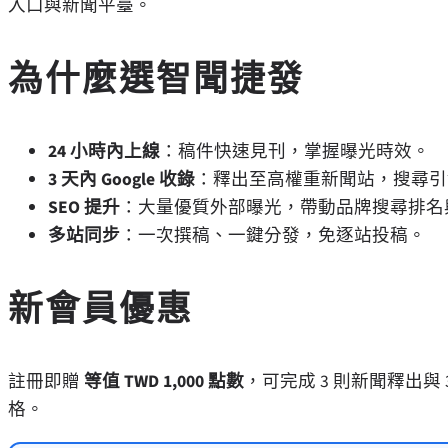
入口與新聞平臺。
為什麼選智聞捷發
24 小時內上線
：稿件快速見刊，掌握曝光時效。
3 天內 Google 收錄
：釋出至高權重新聞站，搜尋引
SEO 提升
：大量優質外部曝光，帶動品牌搜尋排名
多站同步
：一次撰稿、一鍵分發，免逐站投稿。
新會員優惠
註冊即贈
等值 TWD 1,000 點數
，可完成 3 則新聞釋出與
格。