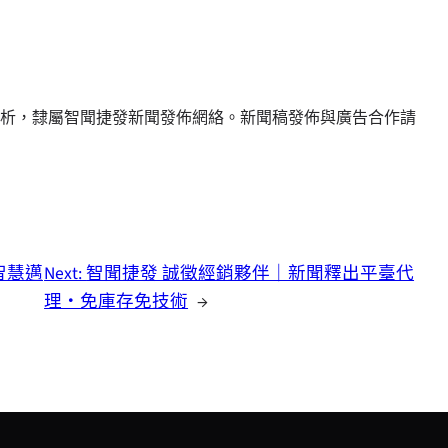
析，隸屬智聞捷發新聞發佈網絡。新聞稿發佈與廣告合作請
智慧邁
Next:
智聞捷發 誠徵經銷夥伴｜新聞釋出平臺代
理・免庫存免技術
→