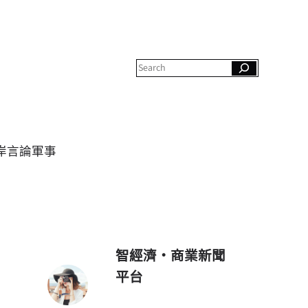
S
e
a
r
c
h
岸
言論
軍事
智經濟・商業新聞
平台