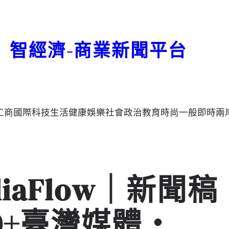
智經濟-商業新聞平台
工商
國際
科技
生活
健康
娛樂
社會
政治
教育
時尚
一般
即時
兩
diaFlow｜新聞稿
50+臺灣媒體・