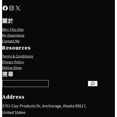
Facebook
Instagram
X
關於
Why This Site
My Experience
Contact Me
Resources
Terms & Conditions
Privacy Policy
S
Online Shop
e
搜尋
a
r
c
h
Address
3701 Clay Products Dr, Anchorage, Alaska 99517,
United States