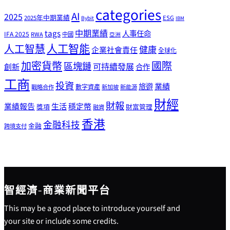
categories
AI
2025
2025年中期業績
ESG
Bybit
IBM
tags
中期業績
人事任命
IFA 2025
RWA
中國
亞洲
人工智能
人工智慧
健康
企業社會責任
全球化
加密貨幣
國際
區塊鏈
可持續發展
創新
合作
工商
投資
業績
旅遊
戰略合作
數字資產
新加坡
新能源
財經
財報
生活
業績報告
穩定幣
獎項
財富管理
融資
香港
金融科技
金融
跨境支付
智經濟-商業新聞平台
This may be a good place to introduce yourself and
your site or include some credits.