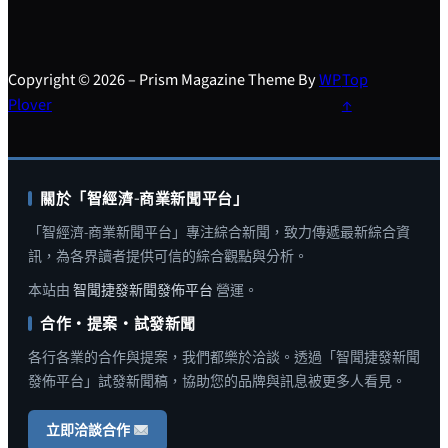
Copyright © 2026 – Prism Magazine Theme By
WP
Top
Plover
↑
關於「智經濟-商業新聞平台」
「智經濟-商業新聞平台」專注綜合新聞，致力傳遞最新綜合資
訊，為各界讀者提供可信的綜合觀點與分析。
本站由
智聞捷發新聞發佈平台
營運。
合作・提案・試發新聞
各行各業的合作與提案，我們都樂於洽談。透過「智聞捷發新聞
發佈平台」試發新聞稿，協助您的品牌與訊息被更多人看見。
立即洽談合作