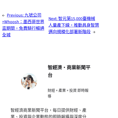
←
Previous:
九號公司
Next:
智元第15,000臺機械
×Whoosh：墨西哥世界
人量產下線，推動具身智慧
盃期間，免費騎行暢通
邁向規模化部署新階段
→
全城
智經濟・商業新聞平
台
財經 × 產業 × 投資 即時報
導
智經濟商業新聞平台，每日提供財經、產
業、投資與企業動態的即時報導與深度分