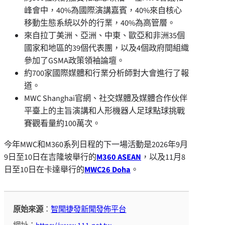
峰會中，40%為國際演講嘉賓，40%來自核心
移動生態系統以外的行業，40%為高管層。
來自拉丁美洲、亞洲、中東、歐亞和非洲35個
國家和地區的39個代表團，以及4個政府間組織
參加了GSMA政策領袖論壇。
約700家國際媒體和行業分析師對大會進行了報
道。
MWC Shanghai官網、社交媒體及媒體合作伙伴
平臺上的主旨演講和人形機器人足球點球挑戰
賽觀看量約100萬次。
今年MWC和M360系列日程的下一場活動是2026年9月
9日至10日在吉隆坡舉行的
M360 ASEAN
，以及11月8
日至10日在卡達舉行的
MWC26 Doha
。
原始來源
：
智聞捷發新聞發佈平台