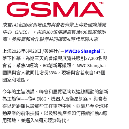
來自143個國家和地區的與會者齊聚上海新國際博覽
中心（SNIEC），與約300位演講嘉賓及400餘家贊助
商、參展商和合作夥伴共同探索AI時代互聯未來
上海
2026年6月28日
/美通社/ —
MWC26 Shanghai
已
落下帷幕，為期三天的會議與展覽共吸引37,300名與
會者，聚焦AI經濟、6G創新等議題。 MWC Shanghai
國際與會人數同比增長33%，現場與會者來自143個
國家和地區。
今年的主旨演講、峰會和展覽區均以連線驅動的創新
為主旋律——從AI到6G、機器人及衛星網路。 與會者
得以近距離見證那些正在重塑中國、亞洲乃至全球移
動產業的前沿技術，以及移動產業如何持續推動AI應
用落地，並邁入AI詞元經濟時代。