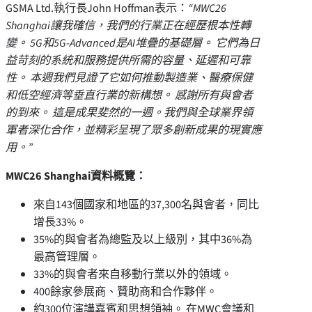
GSMA Ltd.執行長John Hoffman表示：
“MWC26
Shanghai讓我確信，我們的行業正在經歷根本性轉
變。 5G和5G-Advanced是AI堆疊的基礎層。 它們為日
益苛刻的系統和服務提供所需的容量、延遲和可靠
性。 本週我們見證了它如何推動製造業、醫療保健
和低空經濟等垂直行業的新構想。 感謝所有與會者
的到來。 這是成果斐然的一週。我們與全球業界領
軍者深化合作，並精彩呈現了眾多創新成果的現實應
用。”
MWC26 Shanghai資料概覽：
來自143個國家和地區的37,300名與會者，同比
增長33%。
35%的與會者為總監及以上級別，其中36%為
最高管理層。
33%的與會者來自移動行業以外的領域。
400餘家參展商、贊助商和合作夥伴。
約300位演講嘉賓和思想領袖。 在MWC會議和