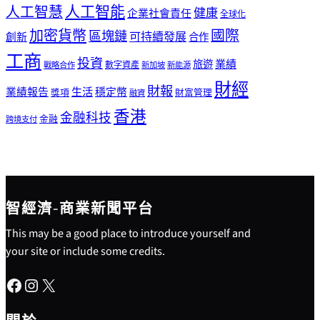
人工智能
人工智慧
健康
企業社會責任
全球化
加密貨幣
國際
區塊鏈
可持續發展
創新
合作
工商
投資
業績
旅遊
戰略合作
數字資產
新加坡
新能源
財經
財報
生活
業績報告
穩定幣
獎項
財富管理
融資
香港
金融科技
金融
跨境支付
智經濟-商業新聞平台
This may be a good place to introduce yourself and
your site or include some credits.
Facebook
Instagram
X