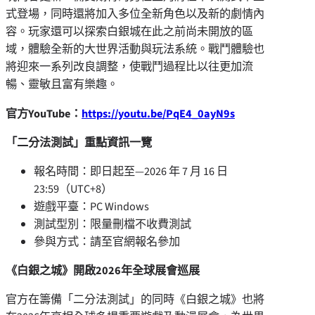
式登場，同時還將加入多位全新角色以及新的劇情內
容。玩家還可以探索白銀城在此之前尚未開放的區
域，體驗全新的大世界活動與玩法系統。戰鬥體驗也
將迎來一系列改良調整，使戰鬥過程比以往更加流
暢、靈敏且富有樂趣。
官方
YouTube
：
https://youtu.be/PqE4_0ayN9s
「二分法測試」重點資訊一覽
報名時間：即日起至—2026 年 7 月 16 日
23:59（UTC+8）
遊戲平臺：PC Windows
測試型別：限量刪檔不收費測試
參與方式：請至官網報名參加
《白銀之城》開啟
2026
年全球展會巡展
官方在籌備「二分法測試」的同時《白銀之城》也將