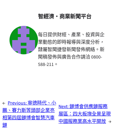
智經濟・商業新聞平台
每日提供財經、產業、投資與企
業動態的即時報導與深度分析，
隸屬智聞捷發新聞發佈網絡。新
聞稿發佈與廣告合作請洽 0800-
588-211。
←
Previous:
寧德時代、小
Next:
鏈博會供應鏈服務
鵬、賽力斯等頭部企業亮
展區：四大板塊全景呈現
相第四屆鏈博會智慧汽車
中國服務業高水平開放
→
鏈