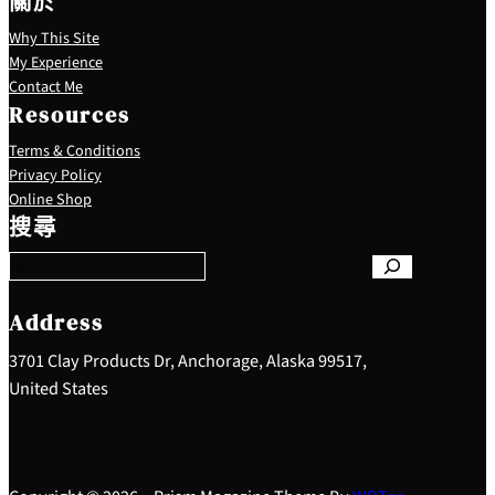
關於
Why This Site
My Experience
Contact Me
Resources
Terms & Conditions
Privacy Policy
S
Online Shop
e
搜尋
a
r
c
h
Address
3701 Clay Products Dr, Anchorage, Alaska 99517,
United States