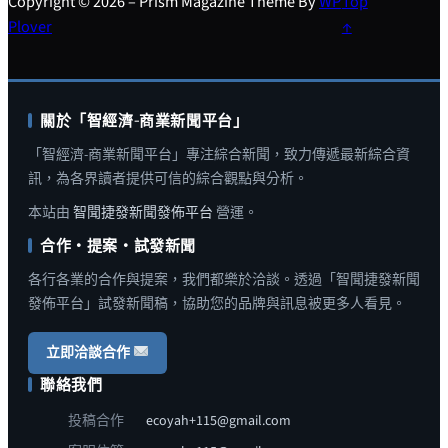
Copyright © 2026 – Prism Magazine Theme By
WP
Top
Plover
↑
關於「智經濟-商業新聞平台」
「智經濟-商業新聞平台」專注綜合新聞，致力傳遞最新綜合資
訊，為各界讀者提供可信的綜合觀點與分析。
本站由
智聞捷發新聞發佈平台
營運。
合作・提案・試發新聞
各行各業的合作與提案，我們都樂於洽談。透過「智聞捷發新聞
發佈平台」試發新聞稿，協助您的品牌與訊息被更多人看見。
立即洽談合作
聯絡我們
投稿合作
ecoyah+115@gmail.com