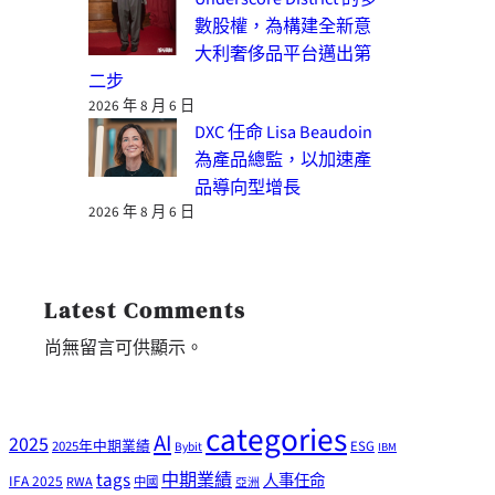
數股權，為構建全新意
大利奢侈品平台邁出第
二步
2026 年 8 月 6 日
DXC 任命 Lisa Beaudoin
為產品總監，以加速產
品導向型增長
2026 年 8 月 6 日
Latest Comments
尚無留言可供顯示。
categories
AI
2025
2025年中期業績
ESG
Bybit
IBM
tags
中期業績
人事任命
IFA 2025
RWA
中國
亞洲