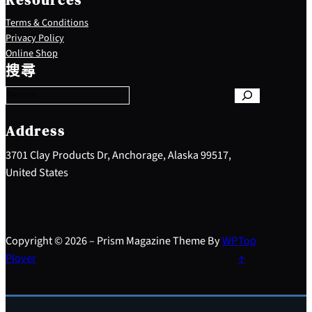
Resources
Terms & Conditions
Privacy Policy
S
Online Shop
e
搜尋
a
r
c
h
Address
3701 Clay Products Dr, Anchorage, Alaska 99517,
United States
Copyright © 2026 – Prism Magazine Theme By
WP
Top
Plover
↑