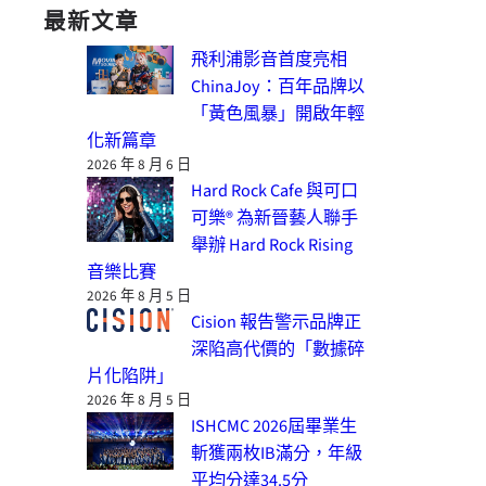
最新文章
飛利浦影音首度亮相
ChinaJoy：百年品牌以
「黃色風暴」開啟年輕
化新篇章
2026 年 8 月 6 日
Hard Rock Cafe 與可口
可樂® 為新晉藝人聯手
舉辦 Hard Rock Rising
音樂比賽
2026 年 8 月 5 日
Cision 報告警示品牌正
深陷高代價的「數據碎
片化陷阱」
2026 年 8 月 5 日
ISHCMC 2026屆畢業生
斬獲兩枚IB滿分，年級
平均分達34.5分