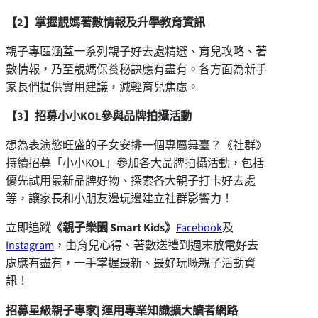
【2】掌握靚媽著數情報及升學教育資訊
親子專區涵蓋一系列親子好去處精選、育兒攻略、著
數情報，乃至靚媽保養秘訣應有盡有。各方面為新手
家長們提供實用建議，減輕育兒焦慮。
【3】招募小小KOL參與品牌拍攝活動
想為表演慾旺盛的子女安排一個專屬舞臺？《社群》
持續招募「小小KOL」參加各大品牌拍攝活動，包括
優先試用最新品牌好物、探索各大親子打卡好去處
等，讓家長和小朋友邊玩邊建立社群影響力！
立即追蹤
《親子樂園 Smart Kids》
Facebook
及
Instagram
，由育兒心得、著數送禮到週末放電好去
處應有盡有，一手掌握最新、最好玩嘅親子活動資
訊！
招募星級親子專家| 運用專業知識擴大讀者網路