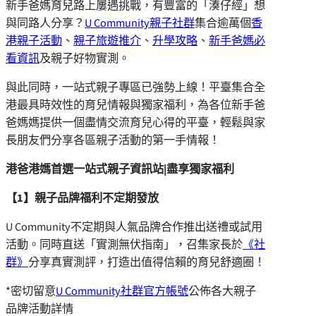
新手爸媽育兒路上屢遇挑戰，有豐富的「湊仔經」想
與同路人分享？
U Community親子社群
集合逾萬個
香
港親子活動
、
親子旅遊推介
、
升學攻略
、
新手爸媽必
看資訊
及親子好物實測。
與此同時，一站式親子專區已強勢上線！平臺集合全
港最具時效性的育兒情報與獨家福利，為各位新手爸
爸媽媽提供一個盡情交流育兒心得的平臺，輕鬆與家
長朋友們分享各區親子活動的第一手情報！
港爸港媽首選一站式親子資訊站|盡享獨家福利
【1】親子品牌福利不定期發放
U Community不定期與人氣品牌合作推出送禮或試用
活動。同時直送「實測無伏指南」，召集家長於
《社
群》
分享真實測評，打造出值得信賴的育兒舒適圈！
*密切留意
U Community社群官方帳號
公佈各大親子
品牌活動詳情