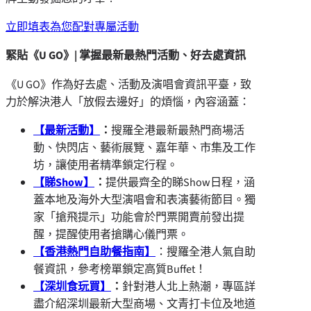
立即填表為您配對專屬活動
緊貼《U GO》| 掌握最新最熱門活動、好去處資訊
《U GO》作為好去處、活動及演唱會資訊平臺，致
力於解決港人「放假去邊好」的煩惱，內容涵蓋：
【最新活動】
：
搜羅全港最新最熱門商場活
動、快閃店、藝術展覽、嘉年華、市集及工作
坊，讓使用者精準鎖定行程。
【睇
Show
】
：
提供最齊全的睇Show日程，涵
蓋本地及海外大型演唱會和表演藝術節目。獨
家「搶飛提示」功能會於門票開賣前發出提
醒，提醒使用者搶購心儀門票。
【香港熱門自助餐指南】
：搜羅全港人氣自助
餐資訊，參考榜單鎖定高質Buffet！
【深圳食玩買】
：
針對港人北上熱潮，專區詳
盡介紹深圳最新大型商場、文青打卡位及地道