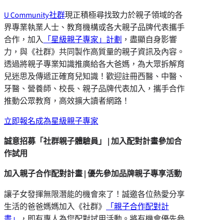
U Community社群
現正積極尋找致力於親子領域的各
界專業執業人士、教育機構或各大親子品牌代表攜手
合作，加入
「
星級親子專家」計劃
，盡顯自身影響
力，與《社群》共同製作高質量的親子資訊及內容。
透過將親子專業知識推廣給各大爸媽，為大眾拆解育
兒迷思及傳遞正確育兒知識！歡迎註冊西醫、中醫、
牙醫、營養師、校長、親子品牌代表加入，攜手合作
推動公眾教育，高效擴大讀者網路！
立即報名成為星級親子專家
誠意招募「社群親子體驗員」 | 加入配對計畫參加合
作試用
加入親子合作配對計畫 | 優先參加品牌親子專享活動
讓子女發揮無限潛能的機會來了！誠邀各位熱愛分享
生活的爸爸媽媽加入《社群》
「親子合作配對計
畫」
，即有專人為您配對試用活動。將有機會優先參