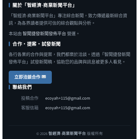
關於「智經濟-商業新聞平台」
「智經濟-商業新聞平台」專注綜合新聞，致力傳遞最新綜合資
訊，為各界讀者提供可信的綜合觀點與分析。
本站由
智聞捷發新聞發佈平台
營運。
合作・提案・試發新聞
各行各業的合作與提案，我們都樂於洽談。透過「智聞捷發新聞
發佈平台」試發新聞稿，協助您的品牌與訊息被更多人看見。
立即洽談合作
聯絡我們
投稿合作
ecoyah+115@gmail.com
客服信箱
ecoyah+115@gmail.com
© 2026
智經濟-商業新聞平台
版權所有