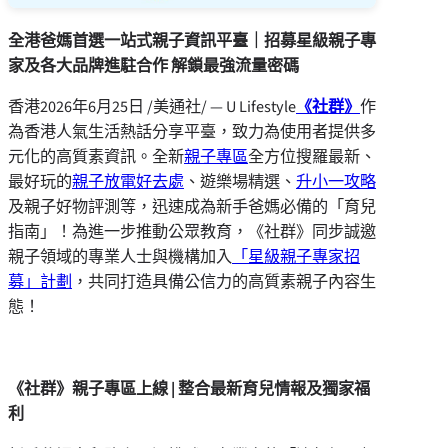
全港爸媽首選一站式親子資訊平臺｜招募星級親子專
家及各大品牌進駐合作 解鎖最強流量密碼
香港
2026年6月25日
/美通社/ — U Lifestyle
《社群》
作
為香港人氣生活熱話分享平臺，致力為使用者提供多
元化的高質素資訊。全新
親子專區
全方位搜羅最新、
最好玩的
親子放電好去處
、遊樂場精選、
升小一攻略
及親子好物評測等，迅速成為新手爸媽必備的「育兒
指南」！為進一步推動公眾教育，《社群》同步誠邀
親子領域的專業人士與機構加入
「星級親子專家招
募」計劃
，共同打造具備公信力的高質素親子內容生
態！
《社群》親子專區上線 | 整合最新育兒情報及獨家福
利