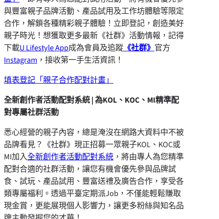
與豐富親子品牌活動、產品試用及工作坊體驗等限定
合作，解鎖各種精彩親子體驗！立即登記，創造美好
親子時光！想獲取更多最新《社群》活動情報，記得
下載
U Lifestyle App
成為會員及追蹤
《社群》
官方
Instagram
，接收第一手生活資訊！
填表登記「親子合作配對計畫」
全新創作者活動配對系統 | 為KOL、KOC、MI精準配
對專屬社群活動
悉心經營的親子內容，總是淹沒在網路大資料中不被
品牌看見？《社群》現正招募一眾親子KOL、KOC或
MI加入
全新創作者活動配對系統
，將由專人為您精準
配對合適的社群活動，讓您有機會優先參與品牌試
食、試玩、產品試用、豐富送禮及廣告合作，享受各
類專屬福利。透過平臺定期派Job，不僅能輕鬆賺取
現金賞，更能展現個人影響力，讓更多粉絲與知名品
牌主動發掘您的才華！