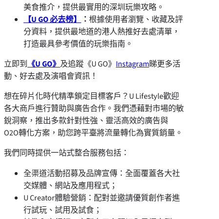
美食推介，提供最實用的深圳玩樂攻略。
【
U GO
必去榜】
：
根據使用者瀏覽、收藏及評
分資料，提供最地道的港人熱推好去處清單，
打造最具參考價值的玩樂指南。
立即到
《
U GO
》
及追蹤《U GO》
Instagram
睇更多活
動、好去處及演唱會資訊！
想在碎片化時代精準鎖定目標客戶？U Lifestyle歡迎
各大商戶進行贊助與廣告合作。我們憑藉對市場的敏
銳洞察，推出多款針對性強、靈活高效的廣告與
O2O轉化方案，助您跨平臺將流量轉化為實質銷量。
我們同時提供一站式整合服務包括：
全渠道活動招募及品牌宣傳：全面覆蓋各大社
交媒體、網站及應用程式；
U Creator體驗營銷：配對並邀請優質創作者進
行試玩、試用及試食；