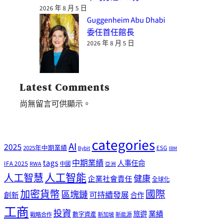
2026 年 8 月 5 日
Guggenheim Abu Dhabi
委任首任館長
2026 年 8 月 5 日
Latest Comments
尚無留言可供顯示。
categories
AI
2025
2025年中期業績
ESG
Bybit
IBM
tags
中期業績
人事任命
IFA 2025
RWA
中國
亞洲
人工智能
人工智慧
健康
企業社會責任
全球化
加密貨幣
國際
區塊鏈
可持續發展
創新
合作
工商
投資
業績
旅遊
戰略合作
數字資產
新加坡
新能源