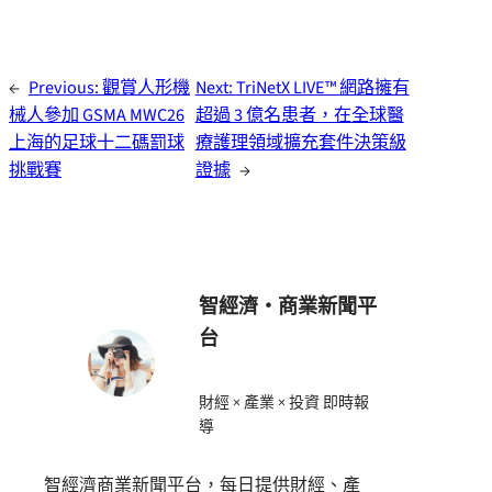
←
Previous:
觀賞人形機
Next:
TriNetX LIVE™ 網路擁有
械人參加 GSMA MWC26
超過 3 億名患者，在全球醫
上海的足球十二碼罰球
療護理領域擴充套件決策級
挑戰賽
證據
→
智經濟・商業新聞平
台
財經 × 產業 × 投資 即時報
導
智經濟商業新聞平台，每日提供財經、產