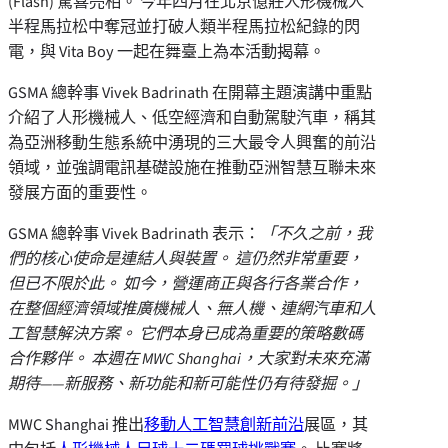
(Flash) 驚喜亮相。 今年四月在北京億莊人形機械人
半程馬拉松中奪冠並打破人類半程馬拉松紀錄的閃
電，與 Vita Boy 一起在舞臺上為本活動揭幕。
GSMA 總幹事 Vivek Badrinath 在開幕主題演講中重點
介紹了人形機械人、低空經濟和自動駕駛汽車，稱其
為亞洲移動生態系統中湧現的三大最令人興奮的前沿
領域，並強調電訊基礎設施在推動亞洲智慧互聯未來
發展方面的重要性。
GSMA 總幹事 Vivek Badrinath 表示：
「不久之前，我
們的核心使命是連結人與裝置。 這仍然非常重要，
但已不限於此。 如今，營運商正與各行各業合作，
在整個經濟領域推廣機械人、無人機、連網汽車和人
工智慧解決方案。 它們本身已成為重要的策略數碼
合作夥伴。 本週在 MWC Shanghai，大家對未來充滿
期待——新服務、新功能和新可能性仍有待發掘。」
MWC Shanghai 推出
移動人工智慧創新前沿
展區，其