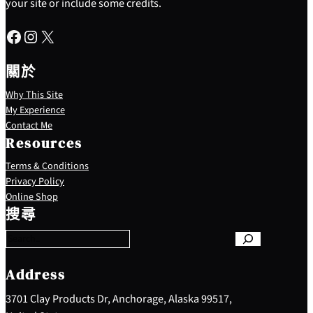
your site or include some credits.
Facebook
Instagram
X
關於
Why This Site
My Experience
Contact Me
Resources
Terms & Conditions
Privacy Policy
S
Online Shop
e
搜尋
a
r
c
h
Address
3701 Clay Products Dr, Anchorage, Alaska 99517,