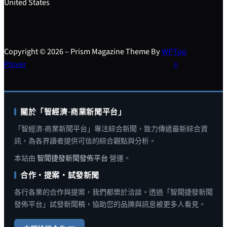
United States
Copyright © 2026 – Prism Magazine Theme By
WP
Top
Plover
↑
關於「智經濟-商業新聞平台」
「智經濟-商業新聞平台」專注綜合新聞，致力傳遞最新綜合資
訊，為各界讀者提供可信的綜合觀點與分析。
本站由
智聞捷發新聞發佈平台
營運。
合作・提案・試發新聞
各行各業的合作與提案，我們都樂於洽談。透過「智聞捷發新聞
發佈平台」試發新聞稿，協助您的品牌與訊息被更多人看見。