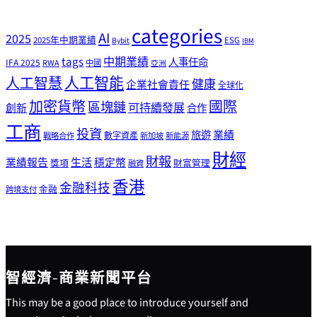
categories
AI
2025
2025年中期業績
ESG
Bybit
IBM
tags
中期業績
人事任命
IFA 2025
RWA
中國
亞洲
人工智能
人工智慧
健康
企業社會責任
全球化
加密貨幣
國際
區塊鏈
可持續發展
創新
合作
工商
投資
業績
旅遊
戰略合作
數字資產
新加坡
新能源
財經
財報
生活
業績報告
穩定幣
獎項
財富管理
融資
香港
金融科技
金融
跨境支付
智經濟-商業新聞平台
This may be a good place to introduce yourself and