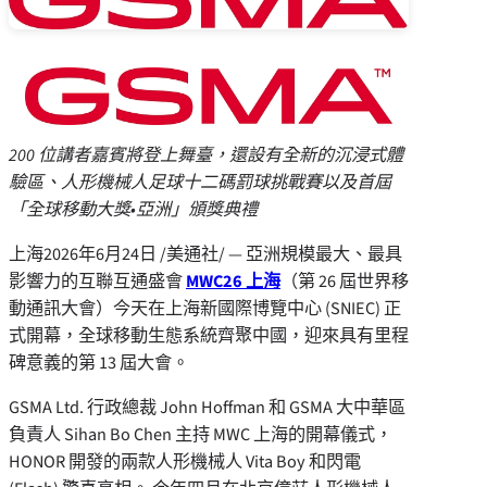
200 位講者嘉賓將登上舞臺，還設有全新的沉浸式體
驗區、人形機械人足球十二碼罰球挑戰賽以及首屆
「全球移動大獎•亞洲」頒獎典禮
上海
2026年6月24日
/美通社/ — 亞洲規模最大、最具
影響力的互聯互通盛會
MWC26 上海
（第 26 屆世界移
動通訊大會）今天在上海新國際博覽中心 (SNIEC) 正
式開幕，全球移動生態系統齊聚中國，迎來具有里程
碑意義的第 13 屆大會。
GSMA Ltd. 行政總裁 John Hoffman 和 GSMA 大中華區
負責人 Sihan Bo Chen 主持 MWC 上海的開幕儀式，
HONOR 開發的兩款人形機械人 Vita Boy 和閃電