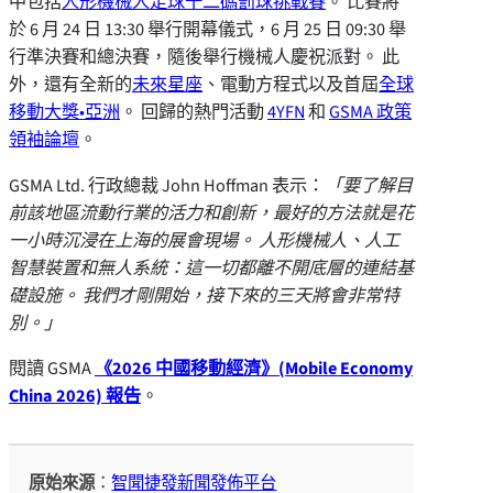
中包括
人形機械人足球十二碼罰球挑戰賽
。 比賽將
於 6 月 24 日 13:30 舉行開幕儀式，6 月 25 日 09:30 舉
行準決賽和總決賽，隨後舉行機械人慶祝派對。 此
外，還有全新的
未來星座
、電動方程式以及首屆
全球
移動大獎•亞洲
。 回歸的熱門活動
4YFN
和
GSMA 政策
領袖論壇
。
GSMA Ltd. 行政總裁 John Hoffman 表示：
「要了解目
前該地區流動行業的活力和創新，最好的方法就是花
一小時沉浸在上海的展會現場。 人形機械人、人工
智慧裝置和無人系統：這一切都離不開底層的連結基
礎設施。 我們才剛開始，接下來的三天將會非常特
別。」
閱讀 GSMA
《2026 中國移動經濟》(Mobile Economy
China 2026) 報告
。
原始來源
：
智聞捷發新聞發佈平台