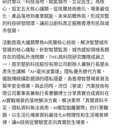
研討會以「科技落地、賦能城市、立足民生」為核
心，設定五大核心議題，從底層技術進化、場景最佳
化、產品落地到產業賦能、未來前瞻佈局，形成完整
的科技研發閉環，讓前沿創科真正服務香港市民與城
市發展。
活動首兩大議題聚焦AI底層核心技術，解決智慧城市
發展的核心痛點。針對智慧監測、城市感知領域長期
存在的隱私外洩問題，THEi高科院研究團隊成員之
一，南京楚航科技股份有限公司創辦人兼執行長楚永
彥先生講解「AI+毫米波雷達」隱私優先替代方案，
擺脫傳統攝影鏡頭的隱私隱憂，為香港智慧場景普及
築牢安全根基。與此同時，沛岱（寧波）汽車技術有
限公司董事長兼執行長曹鵬博士分享真實合成資料在
AI實戰場景的落地解決方案，解決業界「真實資料不
足、隱私資料無法商用、AI模型脫離實際」的行業難
題，以生活化場景資料最佳化AI物理性和生活場景規
律，讓AI技術從實驗室走向真實民生場景。