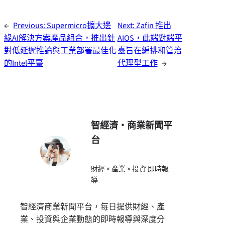
←
Previous:
Supermicro擴大邊
Next:
Zafin 推出
緣AI解決方案產品組合，推出針
AIOS，此端對端平
對低延遲推論與工業部署最佳化
臺旨在編排和管治
的Intel平臺
代理型工作
→
智經濟・商業新聞平
台
財經 × 產業 × 投資 即時報
導
智經濟商業新聞平台，每日提供財經、產
業、投資與企業動態的即時報導與深度分