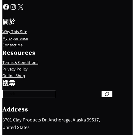
Facebook
Instagram
X
關於
Why This Site
My Experience
Contact Me
Resources
Terms & Conditions
Privacy Policy
S
Online Shop
e
搜尋
a
r
c
h
Address
3701 Clay Products Dr, Anchorage, Alaska 99517,
United States