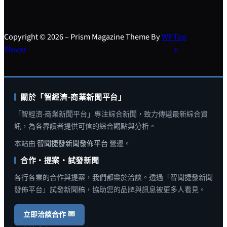
Copyright © 2026 – Prism Magazine Theme By
WP
Top
Plover
↑
關於「智經濟-商業新聞平台」
「智經濟-商業新聞平台」專注綜合新聞，致力傳遞最新綜合資
訊，為各界讀者提供可信的綜合觀點與分析。
本站由
智聞捷發新聞發佈平台
營運。
合作・提案・試發新聞
各行各業的合作與提案，我們都樂於洽談。透過「智聞捷發新聞
發佈平台」試發新聞稿，協助您的品牌與訊息被更多人看見。
立即洽談合作