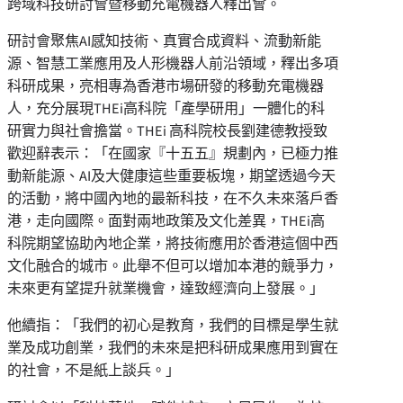
跨域科技研討會暨移動充電機器人釋出會。
研討會聚焦AI感知技術、真實合成資料、流動新能
源、智慧工業應用及人形機器人前沿領域，釋出多項
科研成果，亮相專為香港市場研發的移動充電機器
人，充分展現THEi高科院「產學研用」一體化的科
研實力與社會擔當。THEi 高科院校長劉建德教授致
歡迎辭表示：「在國家『十五五』規劃內，已極力推
動新能源、AI及大健康這些重要板塊，期望透過今天
的活動，將中國內地的最新科技，在不久未來落戶香
港，走向國際。面對兩地政策及文化差異，THEi高
科院期望協助內地企業，將技術應用於香港這個中西
文化融合的城市。此舉不但可以增加本港的競爭力，
未來更有望提升就業機會，達致經濟向上發展。」
他續指：「我們的初心是教育，我們的目標是學生就
業及成功創業，我們的未來是把科研成果應用到實在
的社會，不是紙上談兵。」