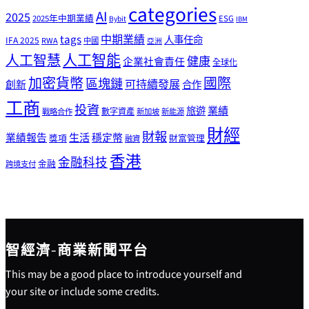
categories
AI
2025
2025年中期業績
ESG
Bybit
IBM
tags
中期業績
人事任命
IFA 2025
RWA
中國
亞洲
人工智能
人工智慧
健康
企業社會責任
全球化
加密貨幣
國際
區塊鏈
可持續發展
創新
合作
工商
投資
業績
旅遊
戰略合作
數字資產
新加坡
新能源
財經
財報
生活
業績報告
穩定幣
獎項
財富管理
融資
香港
金融科技
金融
跨境支付
智經濟-商業新聞平台
This may be a good place to introduce yourself and
your site or include some credits.