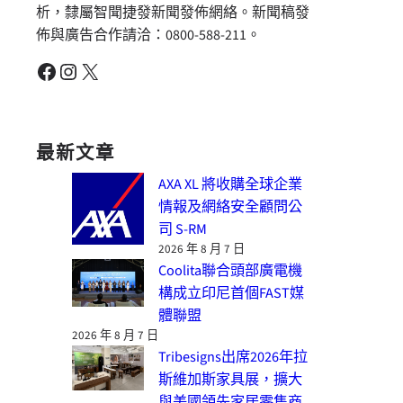
析，隸屬智聞捷發新聞發佈網絡。新聞稿發
佈與廣告合作請洽：0800-588-211。
Facebook
Instagram
X
最新文章
AXA XL 將收購全球企業
情報及網絡安全顧問公
司 S-RM
2026 年 8 月 7 日
Coolita聯合頭部廣電機
構成立印尼首個FAST媒
體聯盟
2026 年 8 月 7 日
Tribesigns出席2026年拉
斯維加斯家具展，擴大
與美國領先家居零售商