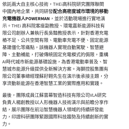
依託兩大自主核心技術，THEi高科院研究團隊聯閤
中國內地企業，共同研發
配合高密度城市環境的移動
充電機器人
POWERMAN
，並於活動現場進行實地演
示。THEi 高科院客座副教授、環電嘉新能源科技有
限公司創辦人兼執行長吳豔教授表示，針對香港充電
樁不足、公共空間有限、電動車充電不便、固定能源
基建僵化等痛點，該機器人實現自動駕駛、智慧避
障、主動補能，打破傳統固定充電模式的侷限，重構
AI時代城市新能源基礎設施，為香港電動車普及、智
慧城市能源升級提供全新解決方案。海獅控股集團有
限公司董事總經理蘇耔翺先生在演示後承接主題，分
享流動新能源在香港智慧工業的實際應用和實踐。
最後，團隊成員江蘇雲幕智造科技有限公司VLA研究
負責人楊創教授以人形機器人技術演示與前瞻分享作
結，展示團隊在前沿智慧機器人領域的持續研發能
力，印證科研團隊緊跟國際科技趨勢及持續創新的實
力。