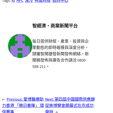
Tags:
AI
HPC
液冷
神雲科技
資料中心
智經濟・商業新聞平台
每日提供財經、產業、投資與企
業動態的即時報導與深度分析，
隸屬智聞捷發新聞發佈網絡。新
聞稿發佈與廣告合作請洽 0800-
588-211。
←
Previous:
愛博醫療助
Next:
第四屆中國國際供應鏈
力香港 「曉日春暉」 環
促進博覽會開幕式在京成功
保賽事
舉辦
→