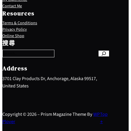
Contact Me
Resources
Terms & Conditions
Privacy Policy
S
Online Shop
e
搜尋
a
r
c
h
Address
3701 Clay Products Dr, Anchorage, Alaska 99517,
United States
Copyright © 2026 – Prism Magazine Theme By
WP
Top
Plover
↑