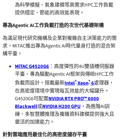
為科學模擬、氣象建模等高需求HPC工作負載
提供穩定、節能的高效能表現。
專為
Agentic AI工作負載打造的次世代基礎架構
為滿足現代研究機構及企業對複雜自主決策能力的需
求，MiTAC推出專為Agentic AI時代量身打造的混合架
構平臺。
MiTAC G4520G6
：高度彈性的4U雙
插槽
伺服器
平臺，專為驅動Agentic AI框架與傳統HPC工作
®
®
負載而設計。搭載最新
Intel
Xeon
6
處理器，
在高密度環境中實現每瓦效能的大幅躍升。
G4520G6可配置
NVIDIA RTX PRO™ 6000
Blackwell
或
NVIDIA H200 GPU
，為進階AI訓
練、多智慧體推理及複雜資料建模提供強大且
靈活的加速能力。
針對雲端應用最佳化的高密度儲存平臺