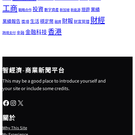
工商
投資
業績
旅遊
戰略合作
數字資產
新加坡
新能源
財經
財報
生活
業績報告
穩定幣
獎項
財富管理
融資
香港
金融科技
金融
跨境支付
智經濟-商業新聞平台
This may be a good place to introduce yourself and
your site or include some credits.
Facebook
Instagram
X
關於
Why This Site
My Experience