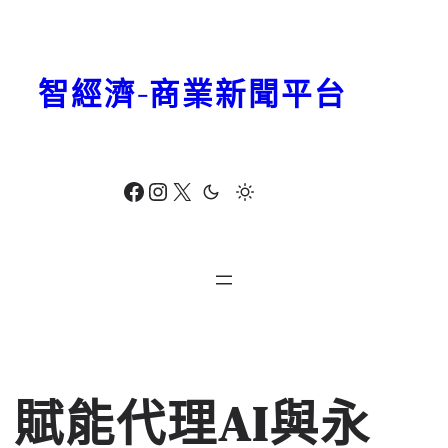
跳
至
主
智經濟-商業新聞平台
要
內
容
Facebook
Instagram
X
賦能代理AI與永