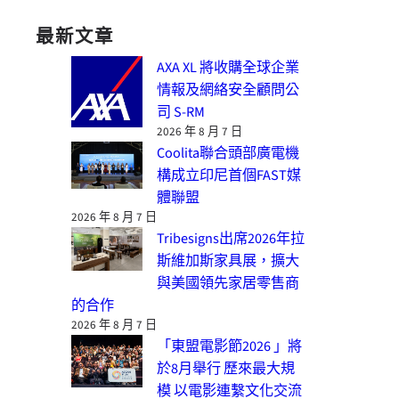
最新文章
AXA XL 將收購全球企業
情報及網絡安全顧問公
司 S-RM
2026 年 8 月 7 日
Coolita聯合頭部廣電機
構成立印尼首個FAST媒
體聯盟
2026 年 8 月 7 日
Tribesigns出席2026年拉
斯維加斯家具展，擴大
與美國領先家居零售商
的合作
2026 年 8 月 7 日
「東盟電影節2026 」將
於8月舉行 歷來最大規
模 以電影連繫文化交流