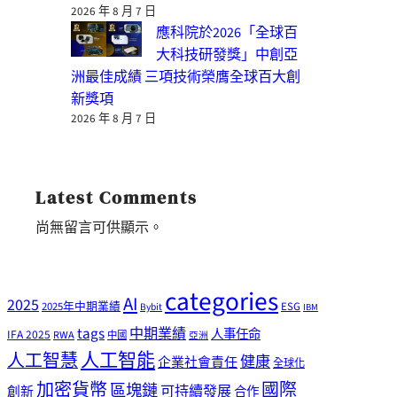
2026 年 8 月 7 日
應科院於2026「全球百
大科技研發獎」中創亞
洲最佳成績 三項技術榮膺全球百大創
新獎項
2026 年 8 月 7 日
Latest Comments
尚無留言可供顯示。
categories
AI
2025
2025年中期業績
ESG
Bybit
IBM
tags
中期業績
人事任命
IFA 2025
RWA
中國
亞洲
人工智能
人工智慧
健康
企業社會責任
全球化
加密貨幣
國際
區塊鏈
可持續發展
創新
合作