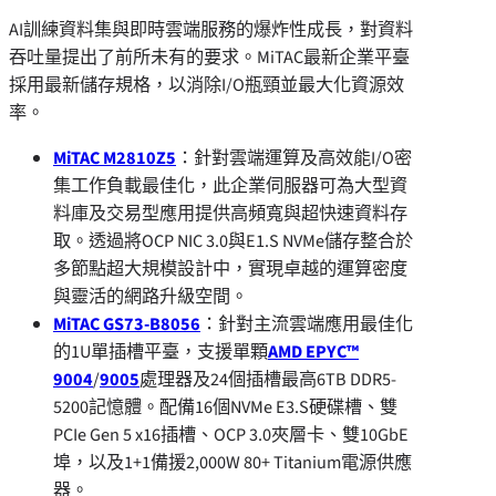
AI訓練資料集與即時雲端服務的爆炸性成長，對資料
吞吐量提出了前所未有的要求。MiTAC最新企業平臺
採用最新儲存規格，以消除I/O瓶頸並最大化資源效
率。
MiTAC M2810Z5
：針對雲端運算及高效能I/O密
集工作負載最佳化，此企業伺服器可為大型資
料庫及交易型應用提供高頻寬與超快速資料存
取。透過將OCP NIC 3.0與E1.S NVMe儲存整合於
多節點超大規模設計中，實現卓越的運算密度
與靈活的網路升級空間。
MiTAC GS73-B8056
：針對主流雲端應用最佳化
的1U單
插槽
平臺，支援單顆
AMD EPYC™
9004
/
9005
處理器及24個插槽最高6TB DDR5-
5200記憶體。配備16個NVMe E3.S硬碟槽、雙
PCIe Gen 5 x16插槽、OCP 3.0夾層卡、雙10GbE
埠，以及1+1備援2,000W 80+ Titanium電源供應
器。