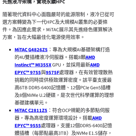
先進液冷架構，實現永續
HPC
隨著現代資料中心面臨嚴苛的能源限制，液冷已從可
選方案轉變為下一代HPC及大規模AI叢集的必要條
件。為因應此需求，MiTAC展示其先進綠色運算解決
方案，旨在大幅最佳化電源使用效率。
MiTAC G4826Z5
：專為大規模AI基礎架構打造
的4U雙
插槽
液冷伺服器。搭載8顆
AMD
Instinct™ MI355X
GPU，並採用最新
AMD
EPYC™ 9755
與
9575F
處理器，在有效管理散熱
挑戰的同時提供極致運算密度。該平臺支援最
高6TB DDR5-6400記憶體、12個PCIe Gen5插槽
及8個NVMe U.2硬碟，是次世代科學運算的理想
基礎建構單元。
MiTAC C2811Z5
：符合OCP規範的多節點伺服
器，專為高密度運算環境設計。搭載
AMD
EPYC™ 9555
處理器，支援12個DDR5-6400記憶
體插槽（每節點最高3TB）及NVMe E1.S儲存，