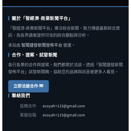
關於「智經濟-商業新聞平台」
「智經濟-商業新聞平台」專注綜合新聞，致力傳遞最新綜合資
訊，為各界讀者提供可信的綜合觀點與分析。
本站由
智聞捷發新聞發佈平台
營運。
合作・提案・試發新聞
各行各業的合作與提案，我們都樂於洽談。透過「智聞捷發新聞
發佈平台」試發新聞稿，協助您的品牌與訊息被更多人看見。
立即洽談合作
聯絡我們
投稿合作
ecoyah+115@gmail.com
客服信箱
ecoyah+115@gmail.com