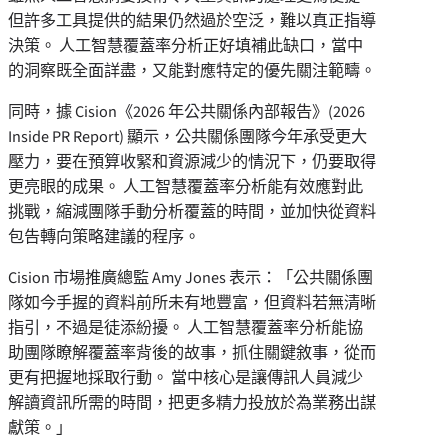
但許多工具提供的結果仍然過於空泛，難以真正指導
決策。 人工智慧覆蓋率分析正好填補此缺口，當中
的洞察既全面詳盡，又能對應特定的優先關注範疇。
同時，據 Cision《2026 年公共關係內部報告》(2026
Inside PR Report) 顯示，公共關係團隊今年承受更大
壓力，要在預算收緊和資源減少的情況下，仍要取得
更亮眼的成果。 人工智慧覆蓋率分析能有效應對此
挑戰，縮減團隊手動分析覆蓋的時間，並加快從資料
包告轉向策略建議的程序。
Cision 市場推廣總監 Amy Jones 表示：「公共關係團
隊如今手握的資料前所未有地豐富，但資料若無清晰
指引，不過是徒添紛擾。 人工智慧覆蓋率分析能協
助團隊瞭解覆蓋率背後的故事，抓住關鍵敘事，從而
更有把握地採取行動。 當中核心是讓傳訊人員減少
解讀資訊所需的時間，把更多精力投放於為業務出謀
獻策。」