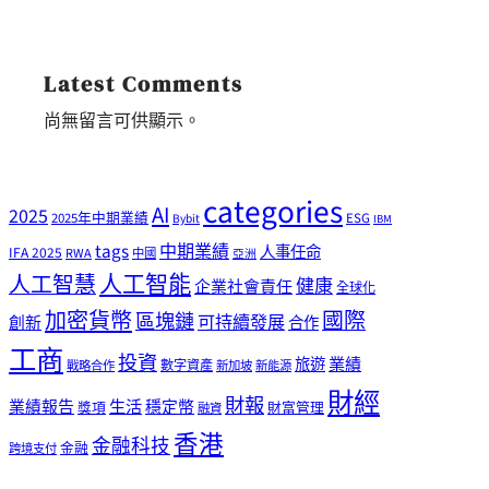
Latest Comments
尚無留言可供顯示。
categories
AI
2025
2025年中期業績
ESG
Bybit
IBM
tags
中期業績
人事任命
IFA 2025
RWA
中國
亞洲
人工智能
人工智慧
健康
企業社會責任
全球化
加密貨幣
國際
區塊鏈
可持續發展
創新
合作
工商
投資
業績
旅遊
戰略合作
數字資產
新加坡
新能源
財經
財報
生活
業績報告
穩定幣
獎項
財富管理
融資
香港
金融科技
金融
跨境支付