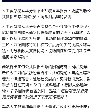
人工智慧覆蓋率分析不止於覆蓋率摘要，更能幫助公
共關係團隊串聯訊號，洞悉對品牌的影響。
人工智慧覆蓋率分析直接整合至公共關係工作流程，
協助傳訊團隊迅速掌握媒體覆蓋的意義、新興敘事趨
勢，以及後續應對行動。 此功能抽出報導中的關鍵
主題，並按團隊特定目標提供度身定製的後續步驟建
議，將分析融入實際情境，協助團隊加快從資料包告
邁向策略建議。
此項釋出正值公共關係團隊的關鍵時刻。 傳訊從業
者如今面對的訊號紛至沓來、遠超從前，無論是媒體
曝光、情緒報告，還是社交討論、突發新聞及競爭對
手動向皆在其列。 然而，資料越多，視野未必越清
晰。 許多團隊仍舊困於同一難題：
這些報導背後究
竟有何意義？我們接下來應如何應對？
雖然人工智慧摘要技術令大量資訊的處理更為便捷，