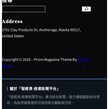
搜尋
a
r
c
h
Address
3701 Clay Products Dr, Anchorage, Alaska 99517,
United States
Copyright © 2026 – Prism Magazine Theme By
WP
Top
Plover
↑
關於「智經濟-商業新聞平台」
「智經濟-商業新聞平台」專注綜合新聞，致力傳遞最新綜合資
訊，為各界讀者提供可信的綜合觀點與分析。