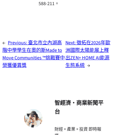
588-211。
←
Previous:
臺北市立內湖高
Next:
徵拓在2026年歐
階中學學生在奧的斯Made to
洲國際太陽能展上釋
Move Communities ™挑戰賽中
出ZEN+ HOME AI能源
榮獲優異獎
生態系統
→
智經濟・商業新聞平
台
財經 × 產業 × 投資 即時報