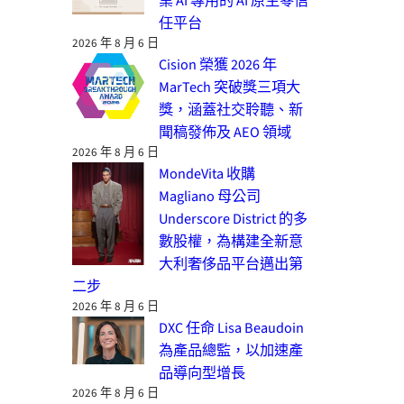
業 AI 專用的 AI 原生零信
任平台
2026 年 8 月 6 日
Cision 榮獲 2026 年
MarTech 突破獎三項大
獎，涵蓋社交聆聽、新
聞稿發佈及 AEO 領域
2026 年 8 月 6 日
MondeVita 收購
Magliano 母公司
Underscore District 的多
數股權，為構建全新意
大利奢侈品平台邁出第
二步
2026 年 8 月 6 日
DXC 任命 Lisa Beaudoin
為產品總監，以加速產
品導向型增長
2026 年 8 月 6 日