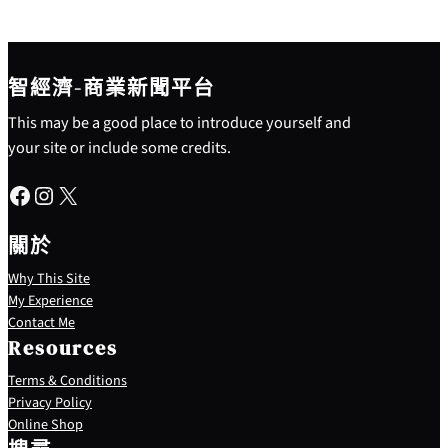
智經濟-商業新聞平台
This may be a good place to introduce yourself and
your site or include some credits.
Facebook
Instagram
X
關於
Why This Site
My Experience
Contact Me
Resources
Terms & Conditions
Privacy Policy
S
Online Shop
e