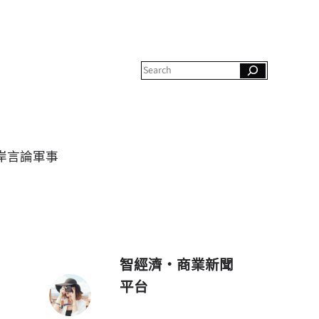
S
e
a
r
c
h
岸
言論
軍事
智經濟・商業新聞
平台