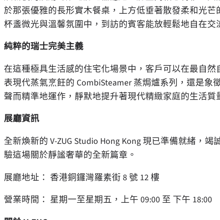
於那張優雅的長形實木餐桌，上方低垂著散發柔和光芒
杯盞微光與溫馨氛圍中，到訪的賓客能放輕鬆地自在交
純粹的瑞士完美主義
在這種極具生活感的住宅化場景中，客戶可以在最自然
表現代蒸氣烹飪的 CombiSteamer 蒸焗爐系列，還是象徵
聲而精準地運作，靜默地提升著現代精緻家庭的生活質量。這也
展廳資訊
全新煥新的 V-ZUG Studio Hong Kong 現已
驗這場關於靜謐奢華的全新篇章。
展廳地址： 香港銅鑼灣羅素街 8 號 12 樓
營業時間： 星期一至星期五，上午 09:00 至 下午 18:00