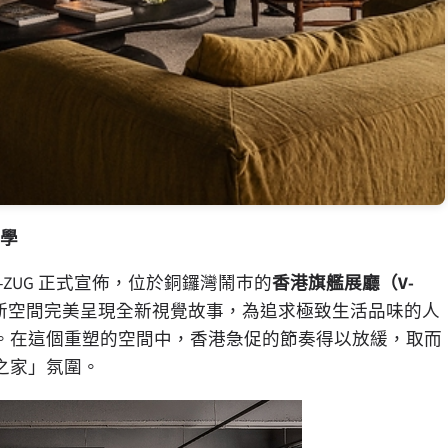
學
V-ZUG 正式宣佈，位於銅鑼灣鬧巿的
香港旗艦展廳（
V-
新空間完美呈現全新視覺故事，為追求極致生活品味的人
。在這個重塑的空間中，香港急促的節奏得以放緩，取而
之家」氛圍。