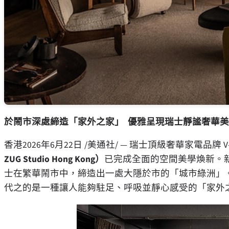
於鬧市深處締造「家外之家」
優雅呈現瑞士靜謐奢華美
香港
2026年6月22日
/美通社/ — 瑞士頂級奢華家電品牌 
ZUG Studio Hong Kong
）
已完成全面的空間美學煥新。
士在繁華鬧市中，締造出一處大隱於市的「城市綠洲」
代之的是一種讓人能夠駐足、呼吸並靜心感受的「家外