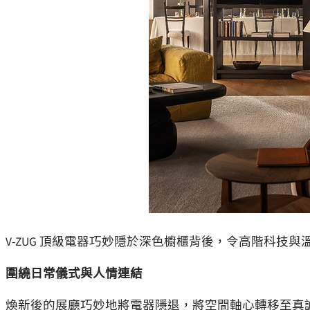
V-ZUG 頂級電器巧妙隱於深色櫥櫃背後，令高階科技
圍繞日常儀式與人情連結
煥新後的展廳巧妙地將電器隱退，將空間軸心轉移至真