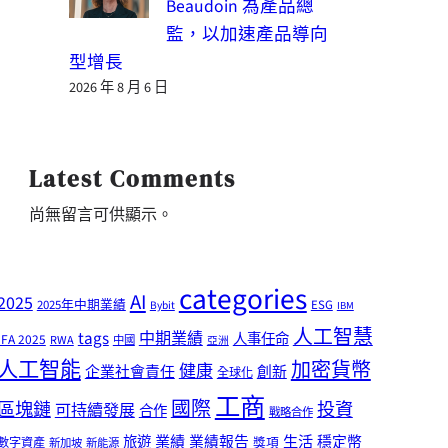
Beaudoin 為產品總
監，以加速產品導向
型增長
2026 年 8 月 6 日
Latest Comments
尚無留言可供顯示。
categories
AI
2025
2025年中期業績
ESG
Bybit
IBM
人工智慧
tags
中期業績
人事任命
IFA 2025
RWA
中國
亞洲
人工智能
加密貨幣
健康
企業社會責任
創新
全球化
工商
國際
區塊鏈
投資
可持續發展
合作
戰略合作
業績
生活
旅遊
業績報告
穩定幣
獎項
數字資產
新加坡
新能源