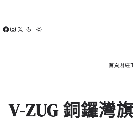
跳
至
主
Facebook
Instagram
X
要
內
容
首頁
財經
V-ZUG 銅鑼