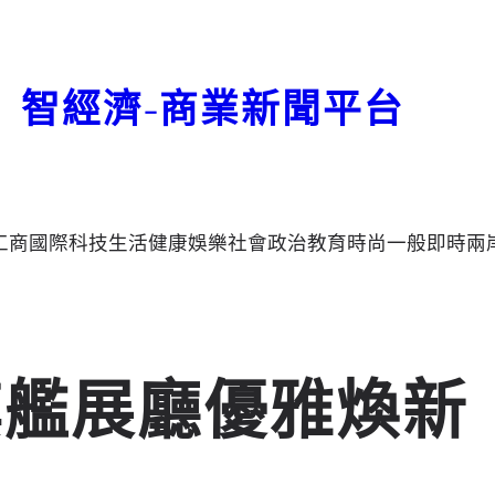
智經濟-商業新聞平台
工商
國際
科技
生活
健康
娛樂
社會
政治
教育
時尚
一般
即時
兩
灣旗艦展廳優雅煥新