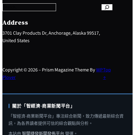
r
c
h
Address
3701 Clay Products Dr, Anchorage, Alaska 99517,
United States
Copyright © 2026 – Prism Magazine Theme By
WP
Top
Plover
↑
關於「智經濟-商業新聞平台」
「智經濟-商業新聞平台」專注綜合新聞，致力傳遞最新綜合資
訊，為各界讀者提供可信的綜合觀點與分析。
本站由
智聞捷發新聞發佈平台
營運。