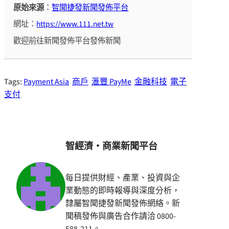
原始來源
：
智聞捷發新聞發佈平台
網址：
https://www.111.net.tw
歡迎前往新聞發佈平台發佈新聞
Tags:
Payment Asia
商戶
滙豐 PayMe
金融科技
電子
支付
智經濟・商業新聞平台
每日提供財經、產業、投資與企
業動態的即時報導與深度分析，
隸屬智聞捷發新聞發佈網絡。新
聞稿發佈與廣告合作請洽 0800-
588-211。