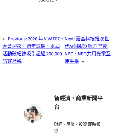
←
Previous:
2026 年 VIVATECH
Next:
嘉基科技推次世
大會迎來十週年誌慶，本屆
代AI伺服器解方 首創
活動破紀錄吸引超過 200,000
NPC、NPO共用光電互
訪客蒞臨
連平臺
→
智經濟・商業新聞平
台
財經 × 產業 × 投資 即時報
導