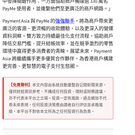
中發揮關鍵作用：一方面協助商戶觸達逾 330 萬名
PayMe 使用者，並連繫他們至更廣泛的商戶網路。」
Payment Asia 與 PayMe 的
強強聯手
，將為商戶帶來更
廣泛的客源、更流暢的收款體驗，以及更深入的營運
資料洞察。雙方致力持續最佳化支付流程，協助商戶
降低交易門檻、提升結帳效率，並在競爭激烈的零售
環境中贏得更多消費者的青睞。展望未來，Payment
Asia 將繼續攜手更多優質合作夥伴，為香港商戶構建
更完善、更智慧的電子支付生態圈。
【免責聲明】
本文內容由系統自動彙整自公開新聞來源，
僅供財經資訊參考，不構成任何投資、理財或財務建議，
亦不代表本平台之立場。投資一定有風險，過去績效不代
表未來表現，任何投資決策應由讀者自行評估並承擔風
險，本平台不對依本文所為之任何投資行為負責。