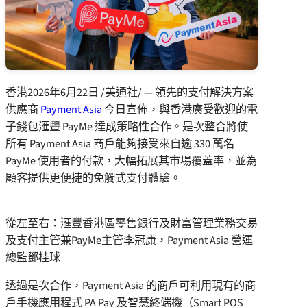
香港
2026年6月22日
/美通社/ — 領先的支付解決方案
供應商
Payment Asia
今日宣佈，與香港廣受歡迎的電
子錢包滙豐 PayMe 達成策略性合作。是次整合將使
所有 Payment Asia 商戶能夠接受來自逾 330 萬名
PayMe 使用者的付款，大幅拓展其市場覆蓋率，並為
顧客提供更便捷的免觸式支付體驗。
從左至右：滙豐香港區零售銀行及財富管理業務交易
及支付主管兼PayMe主管李冠康，Payment Asia 營運
總監鄧桂球
透過是次合作，Payment Asia 的商戶可利用現有的商
戶手機應用程式 PA Pay 及智慧終端機（Smart POS