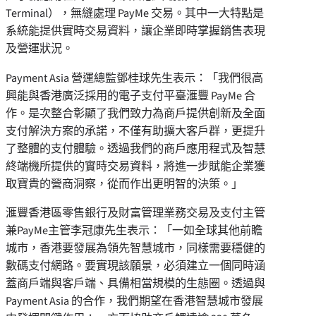
Terminal），無縫處理 PayMe 交易。其中一大特點是
系統能提供實時交易資料，讓企業即時掌握銷售表現
及營運狀況。
Payment Asia 營運總監鄧桂球先生表示：「我們很高
興能與香港廣泛採用的電子支付平臺滙豐 PayMe 合
作。是次整合彰顯了我們致力為商戶提供創新及全面
支付解決方案的承諾，不僅有助擴大客戶群，更提升
了整體的支付體驗。透過我們的商戶應用程式及智慧
終端機所提供的實時交易資料，將進一步賦能企業獲
取寶貴的營商洞察，從而作出更明智的決策。」
滙豐香港區零售銀行及財富管理業務交易及支付主管
兼PayMe主管李冠康先生表示：「一如全球其他前瞻
城市，香港要發展為領先智慧城市，同樣需要穩健的
數碼支付網路。要實現該願景，必須建立一個同時涵
蓋商戶端與客戶端、具備相當規模的生態圈。透過與
Payment Asia 的合作，我們期望在香港智慧城市發展