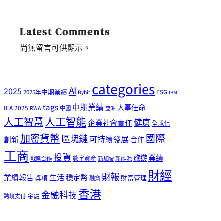
Latest Comments
尚無留言可供顯示。
categories
AI
2025
2025年中期業績
ESG
Bybit
IBM
tags
中期業績
人事任命
IFA 2025
RWA
中國
亞洲
人工智能
人工智慧
健康
企業社會責任
全球化
加密貨幣
國際
區塊鏈
可持續發展
創新
合作
工商
投資
業績
旅遊
戰略合作
數字資產
新加坡
新能源
財經
財報
生活
業績報告
穩定幣
獎項
財富管理
融資
香港
金融科技
金融
跨境支付