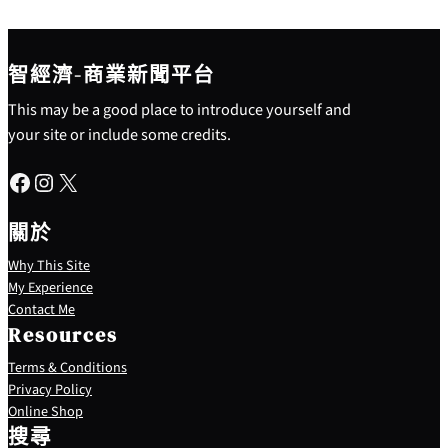
智經濟-商業新聞平台
This may be a good place to introduce yourself and
your site or include some credits.
Facebook
Instagram
X
關於
Why This Site
My Experience
Contact Me
Resources
Terms & Conditions
Privacy Policy
S
Online Shop
e
搜尋
a