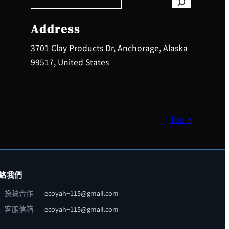
r
c
h
Address
3701 Clay Products Dr, Anchorage, Alaska
99517, United States
Top ↑
絡我們
投稿合作
ecoyah+115@gmail.com
客服信箱
ecoyah+115@gmail.com