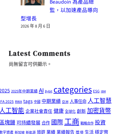
Beaudoin 為產品總
監，以加速產品導向
型增長
2026 年 8 月 6 日
Latest Comments
尚無留言可供顯示。
categories
AI
2025
2025年中期業績
ESG
Bybit
IBM
人工智慧
tags
中期業績
人事任命
IFA 2025
RWA
中國
亞洲
人工智能
加密貨幣
健康
企業社會責任
創新
全球化
工商
國際
區塊鏈
投資
可持續發展
合作
戰略合作
業績
生活
旅遊
業績報告
穩定幣
獎項
數字資產
新加坡
新能源