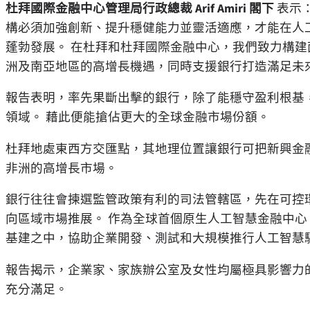
杜拜國際金融中心管理局行政總裁 Arif Amiri 閣下
表示
構必須加強創新、提升穩健能力並靈活適應，才能在人
蓬勃發展。 在杜拜和杜拜國際金融中心，我們致力構
洲及南亞地區的高增長機遇，同時支援銀行打造滿足未
報告表明，率先果斷出擊的銀行，除了能穩守盈利根基
領域。 藉此便能搶佔更大的全球金融市場份額。
杜拜地處東西方交匯點，其地理位置讓銀行可把新興金
非洲的高增長市場。
銀行往往會揀選監管政策有利的司法管轄區，先在可控
向區域市場推展。 作為全球首個原生人工智慧金融中
基建之中，協助企業開發、測試和大規模推行人工智慧
報告揭示，企業家、家族辦公室及女性均屬極具影響力
充分滿足。