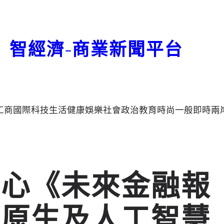
智經濟-商業新聞平台
工商
國際
科技
生活
健康
娛樂
社會
政治
教育
時尚
一般
即時
兩
中心《未來金融報
碼原生及人工智慧