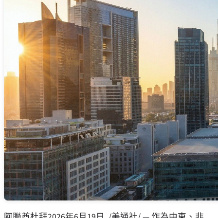
阿聯酋杜拜
2026年6月19日
/美通社/ — 作為中東、非