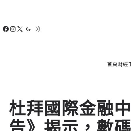
跳
至
主
Facebook
Instagram
X
要
內
容
首頁
財經
杜拜國際金融
告》揭示，數