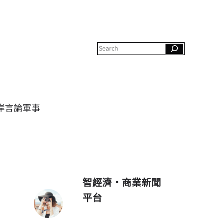
S
e
a
r
c
h
岸
言論
軍事
智經濟・商業新聞
平台