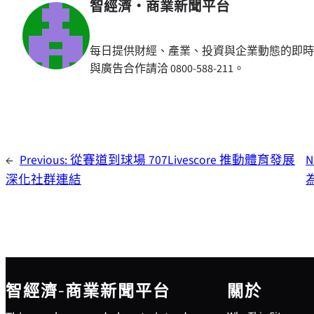
智經濟・商業新聞平台
每日提供財經、產業、投資與企業動態的即時
與廣告合作請洽 0800-588-211。
←
Previous:
從賽道到球場 707Livescore 推動體育發展
N
深化社群連結
智經濟-商業新聞平台
關於