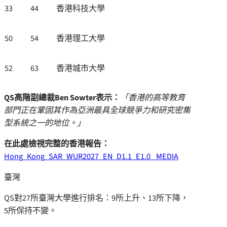
33
44
香港科技大學
50
54
香港理工大學
52
63
香港城市大學
QS
高階副總裁
Ben Sowter
表示：
「香港的高等教育
部門正在鞏固其作為亞洲最具全球競爭力和研究密集
型系統之一的地位。」
在此處檢視完整的香港報告：
Hong_Kong_SAR_WUR2027_EN_D1.1_E1.0_ MEDIA
臺灣
QS
對
27
所臺灣大學進行排名：
9
所上升、
13
所下降，
5
所保持不變。