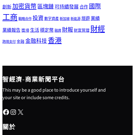
加密貨幣
國際
區塊鏈
可持續發展
創新
合作
工商
投資
業績
旅遊
戰略合作
數字資產
新加坡
新能源
財經
財報
生活
業績報告
穩定幣
獎項
財富管理
融資
香港
金融科技
金融
跨境支付
智經濟-商業新聞平台
This may be a good place to introduce yourself and
your site or include some credits.
Facebook
Instagram
X
關於