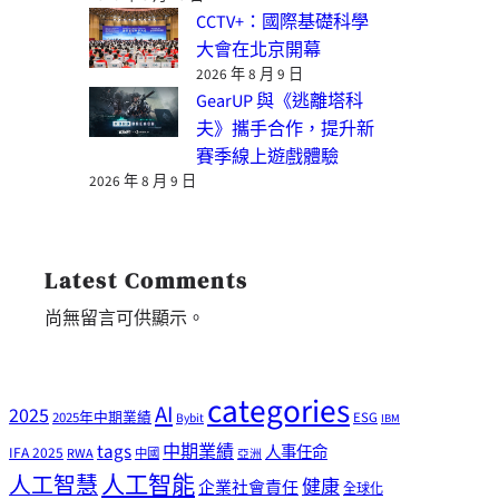
CCTV+：國際基礎科學
大會在北京開幕
2026 年 8 月 9 日
GearUP 與《逃離塔科
夫》攜手合作，提升新
賽季線上遊戲體驗
2026 年 8 月 9 日
Latest Comments
尚無留言可供顯示。
categories
AI
2025
2025年中期業績
ESG
Bybit
IBM
tags
中期業績
人事任命
IFA 2025
RWA
中國
亞洲
人工智能
人工智慧
健康
企業社會責任
全球化