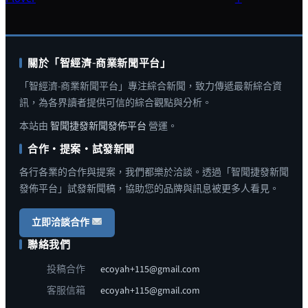
關於「智經濟-商業新聞平台」
「智經濟-商業新聞平台」專注綜合新聞，致力傳遞最新綜合資
訊，為各界讀者提供可信的綜合觀點與分析。
本站由
智聞捷發新聞發佈平台
營運。
合作・提案・試發新聞
各行各業的合作與提案，我們都樂於洽談。透過「智聞捷發新聞
發佈平台」試發新聞稿，協助您的品牌與訊息被更多人看見。
立即洽談合作
聯絡我們
投稿合作
ecoyah+115@gmail.com
客服信箱
ecoyah+115@gmail.com