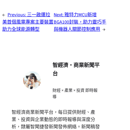
←
Previous:
三一啟運拉
Next:
雅特力MCU新增
美首個風電專案主要裝置
BGA100封裝，助力靈巧手
助力全球能源轉型
與機器人關節控制應用
→
智經濟・商業新聞平
台
財經 × 產業 × 投資 即時報
導
智經濟商業新聞平台，每日提供財經、產
業、投資與企業動態的即時報導與深度分
析，隸屬智聞捷發新聞發佈網絡。新聞稿發