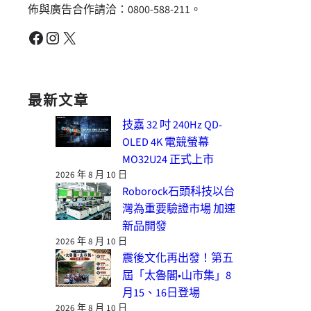
佈與廣告合作請洽：0800-588-211。
Facebook
Instagram
X
最新文章
技嘉 32 吋 240Hz QD-
OLED 4K 電競螢幕
MO32U24 正式上市
2026 年 8 月 10 日
Roborock石頭科技以台
灣為重要驗證市場 加速
新品開發
2026 年 8 月 10 日
震後文化再出發！第五
屆「太魯閣•山市集」8
月15、16日登場
2026 年 8 月 10 日