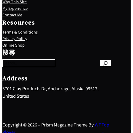
Why This Site
My Experience
Contact Me
Resources
Terms & Conditions
Privacy Policy
S
Online Shop
e
搜尋
a
r
c
h
Address
3701 Clay Products Dr, Anchorage, Alaska 99517,
United States
Copyright © 2026 – Prism Magazine Theme By
WP
Top
Plover
↑