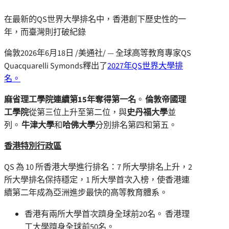
在最新的QS世界大學排名中，香港創下歷史性的一
年，而臺灣則打破紀錄
倫敦
2026年6月18日
/美通社/ — 全球高等教育專家
QS
Quacquarelli Symonds
釋出了
2027
年
QS
世界大學排
名。
麻省理工學院連續第
15年
奪得第一名
。
倫敦帝國理
工學院
從第三位上升至第二位，與
史丹福大學
並
列。
牛津大學
和
哈佛大學
分別排名第四和第五。
香港特別行政區
QS
為
10
所香港大學進行排名：
7
所大學排名上升，
2
所大學排名保持穩定，
1
所大學首次入榜，使
香港連
續第二年成為亞洲進步最快的高等教育體系。
香港有兩所大學首次躋身全球前
20
名。
香港理
工大學躋身全球前
50
名。