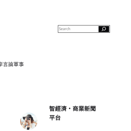
S
e
a
r
c
h
岸
言論
軍事
智經濟・商業新聞
平台