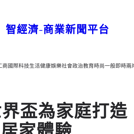
智經濟-商業新聞平台
工商
國際
科技
生活
健康
娛樂
社會
政治
教育
時尚
一般
即時
兩
6世界盃為家庭打造
的居家體驗