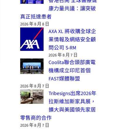
香港召開 全球醫療健
康力量共議：讓突破
真正抵達患者
2026 年 8 月 8 日
AXA XL 將收購全球企
業情報及網絡安全顧
問公司 S-RM
2026 年 8 月 7 日
Coolita聯合頭部廣電
機構成立印尼首個
FAST媒體聯盟
2026 年 8 月 7 日
Tribesigns出席2026年
拉斯維加斯家具展，
擴大與美國領先家居
零售商的合作
2026 年 8 月 7 日