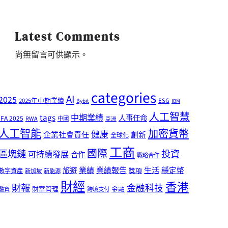
Latest Comments
尚無留言可供顯示。
categories
AI
2025
2025年中期業績
ESG
Bybit
IBM
人工智慧
tags
中期業績
人事任命
IFA 2025
RWA
中國
亞洲
人工智能
加密貨幣
健康
企業社會責任
創新
全球化
工商
國際
區塊鏈
投資
可持續發展
合作
戰略合作
業績
生活
旅遊
業績報告
穩定幣
獎項
數字資產
新加坡
新能源
財經
香港
財報
金融科技
財富管理
金融
融資
跨境支付