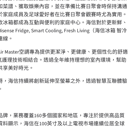
和菜譜、獲取娛樂內容，並在準備比賽日聚會時保持溝通
於家庭成員及足球愛好者在比賽日聚會觀賽時尤為實用。
款冰箱都成為互動與便利的家庭中心。海信對於更新鮮、
e, Smart Cooling, Fresh Living（海信冰箱 智冷
連線。
 Master空調專為提供更潔淨、更健康、更個性化的舒適
先進空氣護理技術相結合。透過全年維持理想的室內環境，幫助
共享美好時光。
時，海信持續將創新延伸至螢幕之外，透過智慧互聯體驗
。
品牌，業務覆蓋160多個國家和地區，專注於提供高品質
ia資料顯示，海信在100英寸及以上電視市場連續位居全球