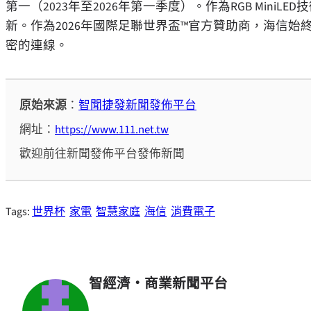
第一（2023年至2026年第一季度）。作為RGB MiniLE
新。作為2026年國際足聯世界盃™官方贊助商，海信
密的連線。
原始來源
：
智聞捷發新聞發佈平台
網址：
https://www.111.net.tw
歡迎前往新聞發佈平台發佈新聞
Tags:
世界杯
家電
智慧家庭
海信
消費電子
智經濟・商業新聞平台