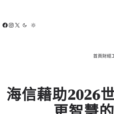
跳
至
主
Facebook
Instagram
X
要
內
容
首頁
財經
海信藉助202
更智慧