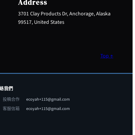
Address
3701 Clay Products Dr, Anchorage, Alaska
99517, United States
Top ↑
絡我們
投稿合作
ecoyah+115@gmail.com
客服信箱
ecoyah+115@gmail.com