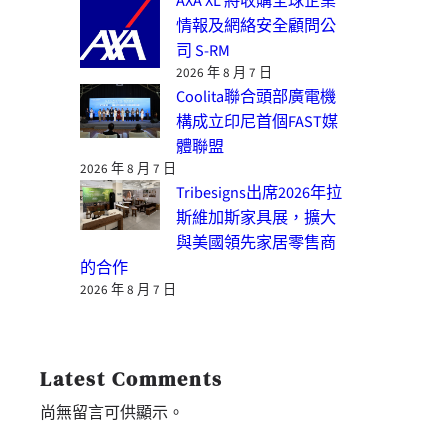
AXA XL 將收購全球企業
情報及網絡安全顧問公
司 S-RM
2026 年 8 月 7 日
Coolita聯合頭部廣電機
構成立印尼首個FAST媒
體聯盟
2026 年 8 月 7 日
Tribesigns出席2026年拉
斯維加斯家具展，擴大
與美國領先家居零售商
的合作
2026 年 8 月 7 日
Latest Comments
尚無留言可供顯示。