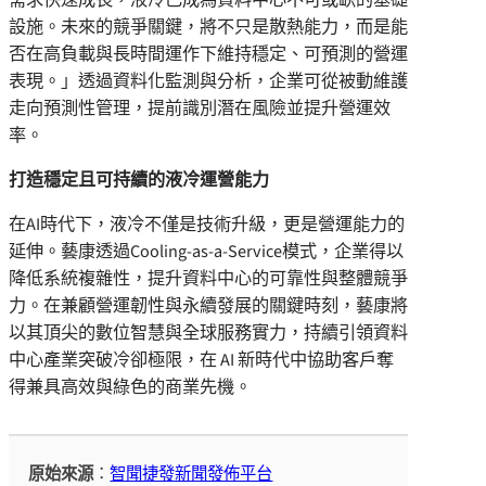
設施。未來的競爭關鍵，將不只是散熱能力，而是能
否在高負載與長時間運作下維持穩定、可預測的營運
表現。」透過資料化監測與分析，企業可從被動維護
走向預測性管理，提前識別潛在風險並提升營運效
率。
打造穩定且可持續的液冷運營能力
在AI時代下，液冷不僅是技術升級，更是營運能力的
延伸。藝康透過Cooling-as-a-Service模式，企業得以
降低系統複雜性，提升資料中心的可靠性與整體競爭
力。在兼顧營運韌性與永續發展的關鍵時刻，藝康將
以其頂尖的數位智慧與全球服務實力，持續引領資料
中心產業突破冷卻極限，在 AI 新時代中協助客戶奪
得兼具高效與綠色的商業先機。
原始來源
：
智聞捷發新聞發佈平台