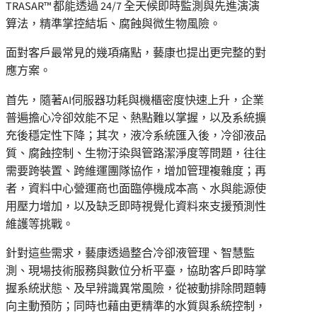
TRASAR™ 都能透過 24/7 全天候即時監測與先進演演
算法，精準掌控結垢、腐蝕與微生物風險。
面對客戶最常見的幾項痛點，藝康也提出更完整的對
應方案。
首先，隨著AI伺服器功耗與機櫃密度快速上升，企業
普遍擔心冷卻效能不足、熱點難以掌握，以及系統擴
充後穩定性下降；其次，液冷系統匯入後，冷卻液品
質、腐蝕控制、生物汙染與管路潔淨度等問題，往往
需要跨裝置、跨維運團隊協作，增加管理複雜度；再
者，資料中心營運商也面臨停機成本高、水與能源使
用壓力增加，以及缺乏即時視覺化資料來支援預測性
維護等挑戰。
針對這些需求，藝康透過整合冷卻液管理、智慧監
測、現場技術服務與數位分析平臺，協助客戶即時掌
握系統狀態、及早辨識異常風險，從被動排除問題轉
向主動預防；同時也藉由更精準的水質與系統控制，