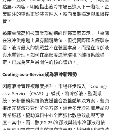
點展示內容，明確指出液冷市場已進入下一階段，企
業關注的重點正從裝置匯入，轉向長期穩定與風險控
管。
藝康臺灣高科技事業部副總經理鄭富彥表示：「臺灣
在液冷供應鏈
上具有關鍵地位，但從實際匯入經驗來
看，液冷最大的挑戰並不在裝置本身，而是在冷卻液
與水質管理。如何在高密度運算環境下維持系統穩
定，已成為客戶最關注的核心議題。」
Cooling-as-a-Service
成為液冷新趨勢
因應液冷管理複雜度提升，市場逐步匯入「Cooling-
as-a-Service（CAAS）」模式，將冷卻液、監測系
統、分析服務與技術支援整合為整體解決方案。藝康
推出完整液冷管理解決方案，涵蓋多元冷卻液產品與
專業服務，協助資料中心全面強化散熱效能與可靠
度。其中，丙二醇(PG-25)冷卻液與純水冷卻液可依
不同應用需求提供高效熱交換表現；搭配專用迴路清