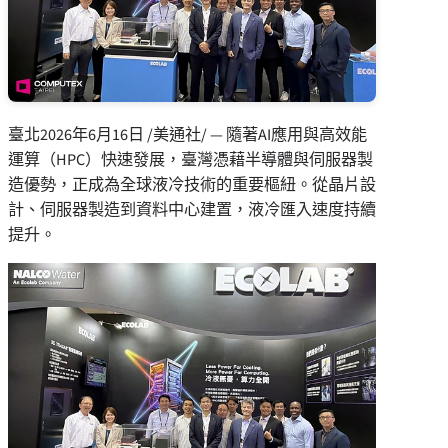
臺北
2026年6月16日
/美通社/ — 隨著AI應用與高效能
運算（HPC）快速發展，臺灣憑藉半導體與伺服器製
造優勢，正成為全球液冷技術的重要樞紐。從晶片設
計、伺服器製造到資料中心建置，液冷匯入速度持續
提升。