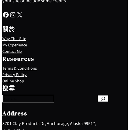
your site or include some credits.
Facebook
Instagram
X
關於
Why This Site
My Experience
Contact Me
Resources
Terms & Conditions
Privacy Policy
S
Online Shop
e
搜尋
a
r
c
h
Address
3701 Clay Products Dr, Anchorage, Alaska 99517,