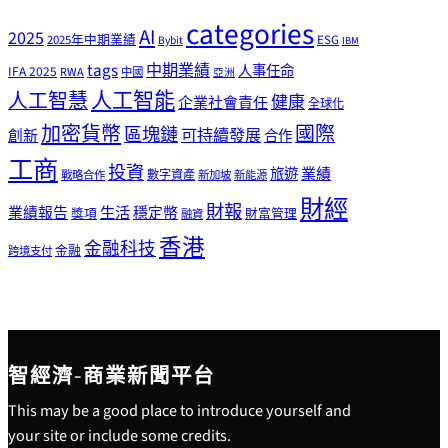
categories
AI
2025
2025年中期業績
ESG
Bybit
IBM
tags
中期業績
人事任命
IFA 2025
RWA
中國
亞洲
人工智能
人工智慧
健康
企業社會責任
全球化
加密貨幣
國際
區塊鏈
可持續發展
創新
合作
工商
投資
業績
旅遊
戰略合作
數字資產
新加坡
新能源
財經
財報
生活
業績報告
穩定幣
獎項
財富管理
融資
香港
金融科技
金融
跨境支付
智經濟-商業新聞平台
This may be a good place to introduce yourself and
your site or include some credits.