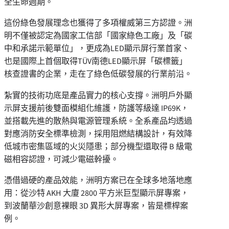
全生命週期。
這份綠色發展理念也獲得了多項權威第三方認證。洲
明不僅被認定為國家工信部「國家綠色工廠」及「碳
中和承諾示範單位」，更成為LED顯示屏行業首家、
也是國際上首個取得TÜV南德LED顯示屏「碳標籤」
核查證書的企業，走在了綠色低碳發展的行業前沿。
紮實的技術功底是產品實力的核心支撐。洲明戶外顯
示屏支援前後雙面模組化維護，防護等級達 IP69K，
並搭載先進的散熱與電源管理系統。全系產品均透過
對應消防安全標準檢測，採用阻燃結構設計，有效降
低城市密集區域的火災隱患；部分機型還取得 B 級電
磁相容認證，可減少電磁幹擾。
憑借過硬的產品效能，洲明方案已在全球多地落地應
用：從沙特 AKH 大廈 2800 平方米巨型顯示屏專案，
到波蘭華沙創意裸眼 3D 異形大屏專案，皆是標桿案
例。