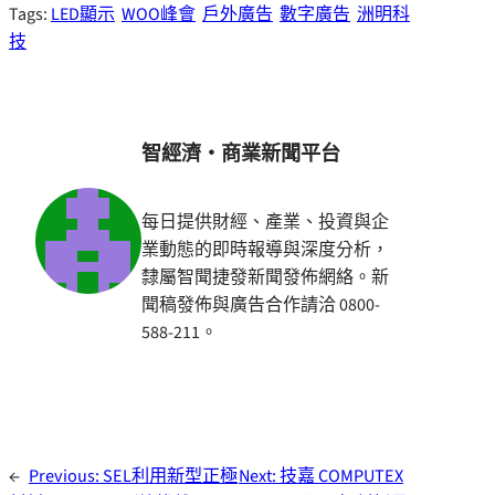
Tags:
LED顯示
WOO峰會
戶外廣告
數字廣告
洲明科
技
智經濟・商業新聞平台
每日提供財經、產業、投資與企
業動態的即時報導與深度分析，
隸屬智聞捷發新聞發佈網絡。新
聞稿發佈與廣告合作請洽 0800-
588-211。
←
Previous:
SEL利用新型正極
Next:
技嘉 COMPUTEX