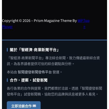
Copyright © 2026 – Prism Magazine Theme By
WP
Top
Plover
↑
關於「智經濟-商業新聞平台」
「智經濟-商業新聞平台」專注綜合新聞，致力傳遞最新綜合資
訊，為各界讀者提供可信的綜合觀點與分析。
本站由
智聞捷發新聞發佈平台
營運。
合作・提案・試發新聞
各行各業的合作與提案，我們都樂於洽談。透過「智聞捷發新聞
發佈平台」試發新聞稿，協助您的品牌與訊息被更多人看見。
立即洽談合作