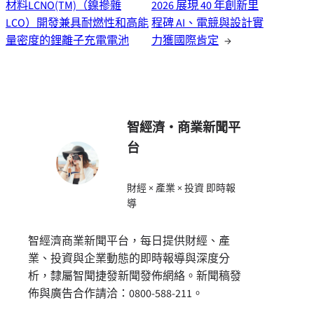
材料LCNO(TM)（鎳摻雜
2026 展現 40 年創新里
LCO）開發兼具耐燃性和高能
程碑 AI、電競與設計實
量密度的鋰離子充電電池
力獲國際肯定
→
智經濟・商業新聞平
台
財經 × 產業 × 投資 即時報
導
智經濟商業新聞平台，每日提供財經、產
業、投資與企業動態的即時報導與深度分
析，隸屬智聞捷發新聞發佈網絡。新聞稿發
佈與廣告合作請洽：0800-588-211。