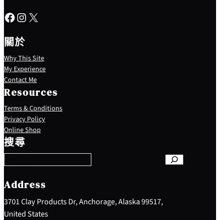
Facebook
Instagram
X
關於
Why This Site
My Experience
Contact Me
Resources
Terms & Conditions
Privacy Policy
S
Online Shop
e
搜尋
a
r
c
h
Address
3701 Clay Products Dr, Anchorage, Alaska 99517,
United States