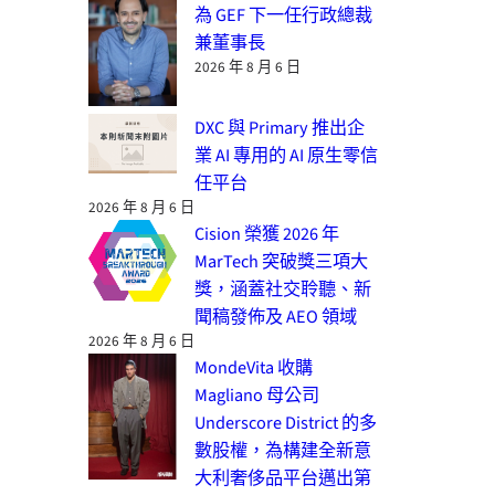
為 GEF 下一任行政總裁
兼董事長
2026 年 8 月 6 日
DXC 與 Primary 推出企
業 AI 專用的 AI 原生零信
任平台
2026 年 8 月 6 日
Cision 榮獲 2026 年
MarTech 突破獎三項大
獎，涵蓋社交聆聽、新
聞稿發佈及 AEO 領域
2026 年 8 月 6 日
MondeVita 收購
Magliano 母公司
Underscore District 的多
數股權，為構建全新意
大利奢侈品平台邁出第