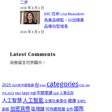
二步
2026 年 8 月 6 日
DXC 任命 Lisa Beaudoin
為產品總監，以加速產
品導向型增長
2026 年 8 月 6 日
Latest Comments
尚無留言可供顯示。
categories
AI
2025
2025年中期業績
ESG
Bybit
IBM
tags
中期業績
人事任命
IFA 2025
RWA
中國
亞洲
人工智能
人工智慧
健康
企業社會責任
全球化
加密貨幣
國際
區塊鏈
可持續發展
創新
合作