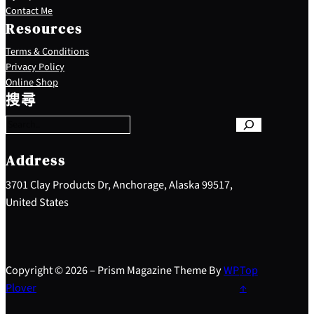
Contact Me
Resources
Terms & Conditions
Privacy Policy
S
Online Shop
e
搜尋
a
r
c
h
Address
3701 Clay Products Dr, Anchorage, Alaska 99517,
United States
Copyright © 2026 – Prism Magazine Theme By
WP
Top
Plover
↑