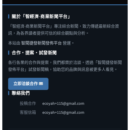
關於「智經濟-商業新聞平台」
「智經濟-商業新聞平台」專注綜合新聞，致力傳遞最新綜合資
訊，為各界讀者提供可信的綜合觀點與分析。
本站由
智聞捷發新聞發佈平台
營運。
合作・提案・試發新聞
各行各業的合作與提案，我們都樂於洽談。透過「智聞捷發新聞
發佈平台」試發新聞稿，協助您的品牌與訊息被更多人看見。
立即洽談合作
聯絡我們
投稿合作
ecoyah+115@gmail.com
客服信箱
ecoyah+115@gmail.com