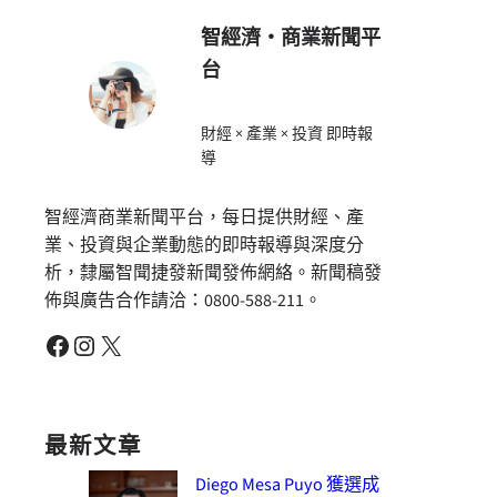
智經濟・商業新聞平
台
財經 × 產業 × 投資 即時報
導
智經濟商業新聞平台，每日提供財經、產
業、投資與企業動態的即時報導與深度分
析，隸屬智聞捷發新聞發佈網絡。新聞稿發
佈與廣告合作請洽：0800-588-211。
Facebook
Instagram
X
最新文章
Diego Mesa Puyo 獲選成