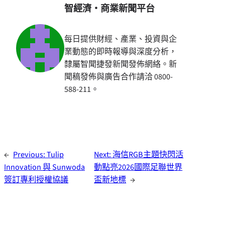
智經濟・商業新聞平台
每日提供財經、產業、投資與企
業動態的即時報導與深度分析，
隸屬智聞捷發新聞發佈網絡。新
聞稿發佈與廣告合作請洽 0800-
588-211。
←
Previous:
Tulip
Next:
海信RGB主題快閃活
Innovation 與 Sunwoda
動點亮2026國際足聯世界
簽訂專利授權協議
盃新地標
→