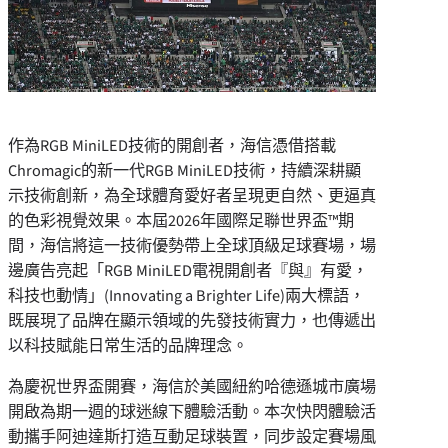
作為RGB MiniLED技術的開創者，海信憑借搭載
Chromagic的新一代RGB MiniLED技術，持續深耕顯
示技術創新，為全球體育愛好者呈現更自然、更逼真
的色彩視覺效果。本屆2026年國際足聯世界盃™期
間，海信將這一技術優勢帶上全球頂級足球賽場，場
邊廣告亮起「RGB MiniLED電視開創者『與』有愛，
科技也動情」(Innovating a Brighter Life)兩大標語，
既展現了品牌在顯示領域的先發技術實力，也傳遞出
以科技賦能日常生活的品牌理念。
為慶祝世界盃開賽，海信於美國紐約哈德遜城市廣場
開啟為期一週的球迷線下體驗活動。本次快閃體驗活
動攜手阿迪達斯打造互動足球裝置，同步設定賽場風