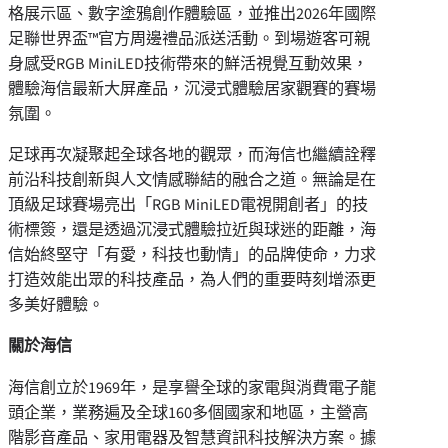
格展示區、數字塗鴉創作體驗區，並推出2026年國際
足聯世界盃™官方周邊禮品派送活動。到場遊客可親
身感受RGB MiniLED技術帶來的鮮活視覺互動效果，
體驗海信最新大屏產品，沉浸式體驗居家觀賽的賽場
氛圍。
足球再次凝聚起全球各地的觀眾，而海信也繼續詮釋
前沿科技創新與人文情感聯結的融合之道。無論是在
頂級足球賽場亮出「RGB MiniLED電視開創者」的技
術標簽，還是透過沉浸式體驗拉近與球迷的距離，海
信始終堅守「有愛，科技也動情」的品牌使命，力求
打造效能出眾的科技產品，為人們的重要時刻增添更
多美好體驗。
關於海信
海信創立於1969年，是享譽全球的家電與消費電子龍
頭企業，業務遍及全球160多個國家和地區，主營高
階影音產品、家用電器及智慧資訊科技解決方案。據