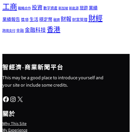
工商
投資
業績
旅遊
戰略合作
數字資產
新加坡
新能源
財經
財報
生活
業績報告
穩定幣
獎項
財富管理
融資
香港
金融科技
金融
跨境支付
智經濟-商業新聞平台
This may be a good place to introduce yourself and
your site or include some credits.
Facebook
Instagram
X
關於
Why This Site
My Experience