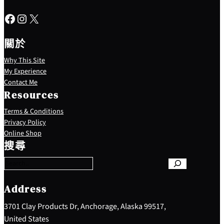
Facebook
Instagram
X
關於
Why This Site
My Experience
Contact Me
Resources
Terms & Conditions
Privacy Policy
S
Online Shop
e
搜尋
a
r
c
h
Address
3701 Clay Products Dr, Anchorage, Alaska 99517,
United States