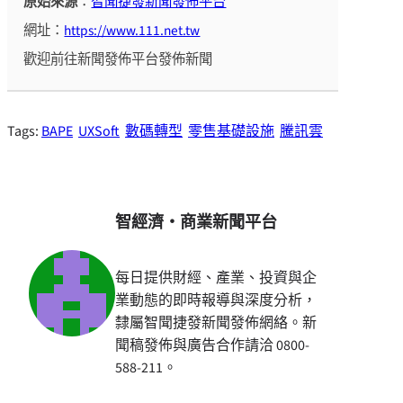
原始來源
：
智聞捷發新聞發佈平台
網址：
https://www.111.net.tw
歡迎前往新聞發佈平台發佈新聞
Tags:
BAPE
UXSoft
數碼轉型
零售基礎設施
騰訊雲
智經濟・商業新聞平台
每日提供財經、產業、投資與企
業動態的即時報導與深度分析，
隸屬智聞捷發新聞發佈網絡。新
聞稿發佈與廣告合作請洽 0800-
588-211。