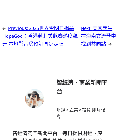
←
Previous:
2026世界盃明日揭幕
Next:
美國學生
HopeGoo：香港赴北美觀賽熱度飆
在海南交流營中
升 本地影音房預訂同步走旺
找到共同點
→
智經濟・商業新聞平
台
財經 × 產業 × 投資 即時報
導
智經濟商業新聞平台，每日提供財經、產