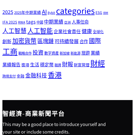
categories
AI
2025
2025年中期業績
ESG
Bybit
IBM
tags
中期業績
人事任命
IFA 2025
RWA
中國
亞洲
人工智能
人工智慧
健康
企業社會責任
全球化
加密貨幣
國際
區塊鏈
可持續發展
創新
合作
工商
投資
業績
旅遊
戰略合作
數字資產
新加坡
新能源
財經
財報
生活
業績報告
穩定幣
獎項
財富管理
融資
香港
金融科技
金融
跨境支付
智經濟-商業新聞平台
This may be a good place to introduce yourself and
your site or include some credits.