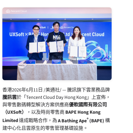
香港
2026年6月11日
/美通社/ — 騰訊旗下雲業務品牌
騰訊雲
於「Tencent Cloud Day Hong Kong」上宣佈，
與零售數碼轉型解決方案供應商
優軟國際有限公司
（
UXSoft
）
，以及時尚零售商
BAPE Hong Kong
®
Limited
達成戰略合作，為
A Bathing Ape
(BAPE)
構
建中心化且雲原生的零售管理基礎設施。