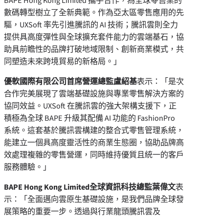
BAPE Hong Kong Limited 攜手合作，為全球零售業的
數碼轉型樹立了全新典範。作為亞太區零售應用的先
驅，UXSoft 率先引進騰訊的 AI 技術；騰訊雲則全力
提供具高度彈性與全球擴充套件能力的雲端基石，協
助具前瞻性的品牌打破地域限制、創新商業模式，共
同塑造未來跨境貿易的新格局。」
優軟國際有限公司首席營運總監盧紹基
表示：「是次
合作完美展現了雲端基礎設施與專業零售解決方案的
協同效益。UXSoft 在騰訊雲的強大架構支援下，正
積極為全球 BAPE 升級其配備 AI 功能的 FashionPro
系統。這套基於騰訊雲構建的整合式零售管理系統，
能建立一個具高度靈活性的商業生態圈，協助品牌高
效處理複雜的零售營運，同時維持優質且統一的客戶
服務體驗。」
BAPE Hong Kong Limited
全球資訊科技總監葉偉文
表
示：「全面邁向雲原生基礎設施，是我們品牌全球發
展策略的重要一步。透過與行業龍頭騰訊雲及