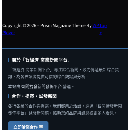
Copyright © 2026 – Prism Magazine Theme By
WP
Top
Plover
↑
關於「智經濟-商業新聞平台」
「智經濟-商業新聞平台」專注綜合新聞，致力傳遞最新綜合資
訊，為各界讀者提供可信的綜合觀點與分析。
本站由
智聞捷發新聞發佈平台
營運。
合作・提案・試發新聞
各行各業的合作與提案，我們都樂於洽談。透過「智聞捷發新聞
發佈平台」試發新聞稿，協助您的品牌與訊息被更多人看見。
立即洽談合作