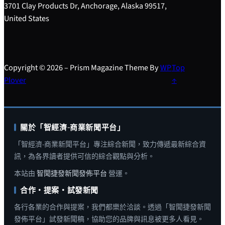
3701 Clay Products Dr, Anchorage, Alaska 99517,
United States
Copyright © 2026 – Prism Magazine Theme By
WP
Top
Plover
↑
關於「智經濟-商業新聞平台」
「智經濟-商業新聞平台」專注綜合新聞，致力傳遞最新綜合資
訊，為各界讀者提供可信的綜合觀點與分析。
本站由
智聞捷發新聞發佈平台
營運。
合作・提案・試發新聞
各行各業的合作與提案，我們都樂於洽談。透過「智聞捷發新聞
發佈平台」試發新聞稿，協助您的品牌與訊息被更多人看見。