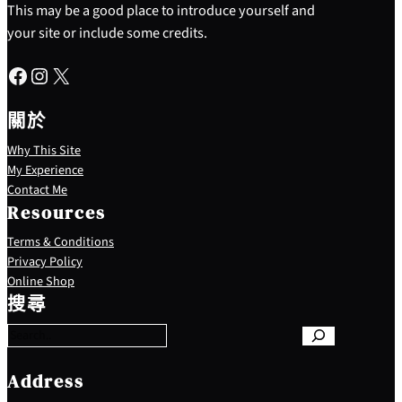
This may be a good place to introduce yourself and
your site or include some credits.
Facebook
Instagram
X
關於
Why This Site
My Experience
Contact Me
Resources
Terms & Conditions
Privacy Policy
S
Online Shop
e
搜尋
a
r
c
h
Address