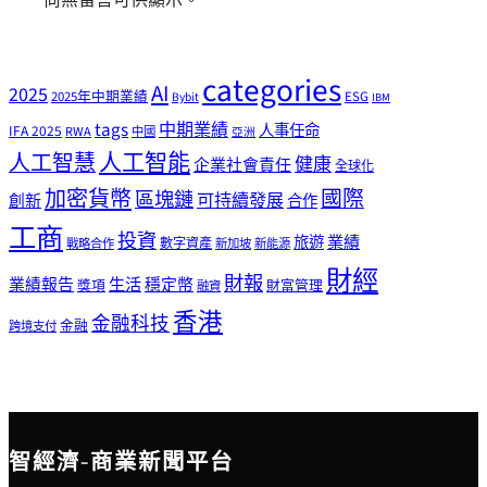
尚無留言可供顯示。
categories
AI
2025
2025年中期業績
ESG
Bybit
IBM
tags
中期業績
人事任命
IFA 2025
RWA
中國
亞洲
人工智能
人工智慧
健康
企業社會責任
全球化
加密貨幣
國際
區塊鏈
可持續發展
創新
合作
工商
投資
業績
旅遊
戰略合作
數字資產
新加坡
新能源
財經
財報
生活
業績報告
穩定幣
獎項
財富管理
融資
香港
金融科技
金融
跨境支付
智經濟-商業新聞平台