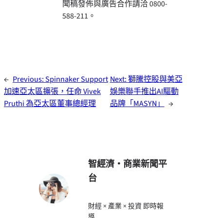
聞稿發佈與廣告合作請洽 0800-
588-211。
←
Previous:
Spinnaker Support
Next:
獅騰控股與美亞
加速亞太區擴張，任命 Vivek
娛樂聯手推出AI驅動
Pruthi 為亞太區董事總經理
品牌「MASYN」
→
智經濟・商業新聞平
台
財經 × 產業 × 投資 即時報
導