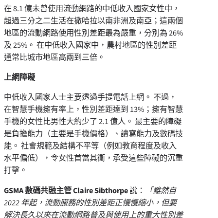
在 8.1 億未曾使用流動網路的中低收入國家女性中，
超過三分之二生活在撒哈拉以南非洲及南亞；這兩個
地區的流動網路使用性別差距最為嚴重，分別為 26%
及 25%。 在中低收入國家中，農村地區的性別差距
通常比城市地區高兩到三倍。
上網障礙
中低收入國家人士主要透過手提電話上網。 不過，
在智慧手機擁有率上，性別差距達到 13%；擁有智慧
手機的女性比男性大約少了 2.1 億人。 最主要的障礙
是負擔能力（主要是手機價格）、讀寫能力及數碼技
能。 社會規範及結構不平等（例如教育程度及收入
水平偏低），令女性首當其衝，承受這些障礙的沉重
打擊。
GSMA
數碼共融主管
Claire Sibthorpe
說：
「雖然自
2022
年起，流動服務的性別差距正慢慢縮小，但要
解決長久以來在流動網路普及與使用上的重大性別差