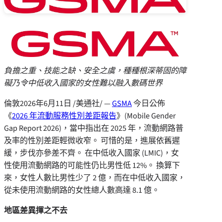
負擔之重、技能之缺、安全之虞，種種根深蒂固的障
礙乃令中低收入國家的女性難以融入數碼世界
倫敦
2026年6月11日
/美通社/ —
GSMA
今日公佈
《
2026 年流動服務性別差距報告
》(Mobile Gender
Gap Report 2026)，當中指出在 2025 年，流動網路普
及率的性別差距輕微收窄。 可惜的是，進展依舊遲
緩，步伐亦參差不齊。 在中低收入國家 (LMIC)，女
性使用流動網路的可能性仍比男性低 12%。 換算下
來，女性人數比男性少了 2 億，而在中低收入國家，
從未使用流動網路的女性總人數高達 8.1 億。
地區差異揮之不去