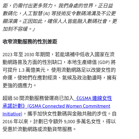
距，仍需付出更多努力。
我們身處的世界，正日益
數碼化，人工智慧
(AI)
等技術反令數碼鴻溝及不公更
顯深廣。正因如此，確保人人皆能融入數碼社會，更
加刻不容緩。」
收窄流動服務的性別差距
2023 年至 2030 年期間，若能填補中低收入國家在流
動網路普及方面的性別缺口，本地生產總值 (GDP) 將
可提升 1.3 萬億美元。 使用流動網路足以改變女性的
命運，使她們在應對經濟、氣候及政治動盪時，擁有
更強的適應力。
超過 50 間流動服務營運商已加入
《GSMA 連線女性
承諾計劃》(GSMA Connected Women Commitment
Initiative)
，攜手加快女性數碼與金融共融的步伐。自
2016 年以來，計劃已令額外 9,000 多萬名女性，得以
受惠於流動網路或流動貨幣服務。