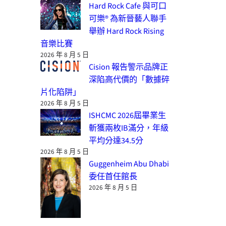
Hard Rock Cafe 與可口
可樂® 為新晉藝人聯手
舉辦 Hard Rock Rising
音樂比賽
2026 年 8 月 5 日
Cision 報告警示品牌正
深陷高代價的「數據碎
片化陷阱」
2026 年 8 月 5 日
ISHCMC 2026屆畢業生
斬獲兩枚IB滿分，年級
平均分達34.5分
2026 年 8 月 5 日
Guggenheim Abu Dhabi
委任首任館長
2026 年 8 月 5 日