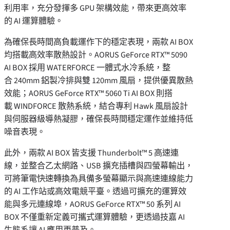
利用率，充分發揮多 GPU 架構效能，帶來更高效率
的 AI 運算體驗。
為確保長時間高負載運作下的穩定表現，兩款 AI BOX
均搭載高效率散熱設計。AORUS GeForce RTX™ 5090
AI BOX 採用 WATERFORCE 一體式水冷系統，整
合 240mm 鋁製冷排與雙 120mm 風扇，提供優異散熱
效能；AORUS GeForce RTX™ 5060 Ti AI BOX 則搭
載 WINDFORCE 散熱系統，結合專利 Hawk 風扇設計
與伺服器級導熱凝膠，確保長時間穩定運作並維持低
噪音表現。
此外，兩款 AI BOX 皆支援 Thunderbolt™ 5 高速連
線，並整合乙太網路、USB 擴充插槽與四螢幕輸出，
可將筆電快速轉換為具備多螢幕顯示與高速連線能力
的 AI 工作站或高效電競平臺。透過可擴充的運算效
能與多元連線埠，AORUS GeForce RTX™ 50 系列 AI
BOX 不僅重新定義可攜式運算體驗，更透過技嘉 AI
生態系讓 AI 應用更普及。