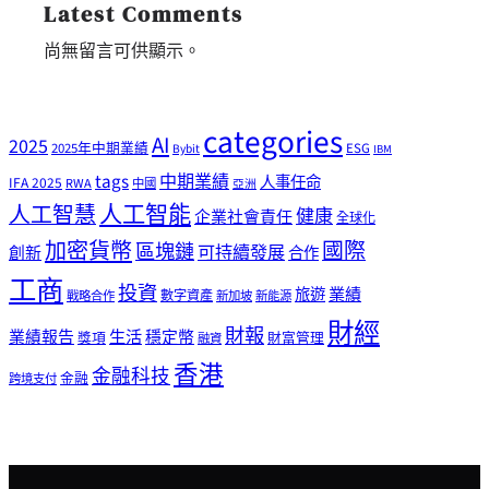
Latest Comments
尚無留言可供顯示。
categories
AI
2025
2025年中期業績
ESG
Bybit
IBM
tags
中期業績
人事任命
IFA 2025
RWA
中國
亞洲
人工智能
人工智慧
健康
企業社會責任
全球化
加密貨幣
國際
區塊鏈
可持續發展
創新
合作
工商
投資
業績
旅遊
戰略合作
數字資產
新加坡
新能源
財經
財報
生活
業績報告
穩定幣
獎項
財富管理
融資
香港
金融科技
金融
跨境支付