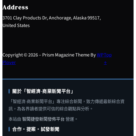
h
Address
3701 Clay Products Dr, Anchorage, Alaska 99517,
United States
Copyright © 2026 – Prism Magazine Theme By
WP
Top
Plover
↑
關於「智經濟-商業新聞平台」
「智經濟-商業新聞平台」專注綜合新聞，致力傳遞最新綜合資
訊，為各界讀者提供可信的綜合觀點與分析。
本站由
智聞捷發新聞發佈平台
營運。
合作・提案・試發新聞