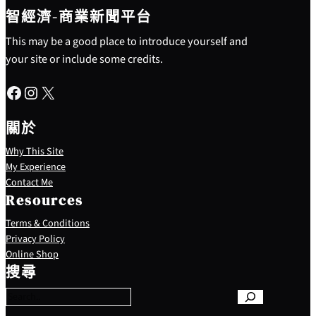
智經濟-商業新聞平台
This may be a good place to introduce yourself and
your site or include some credits.
Facebook
Instagram
X
關於
Why This Site
My Experience
Contact Me
Resources
Terms & Conditions
Privacy Policy
S
Online Shop
e
搜尋
a
r
c