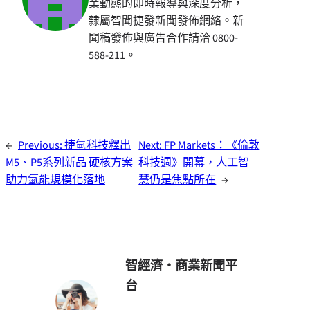
業動態的即時報導與深度分析，
隸屬智聞捷發新聞發佈網絡。新
聞稿發佈與廣告合作請洽 0800-
588-211。
←
Previous:
捷氫科技釋出
Next:
FP Markets：《倫敦
M5、P5系列新品 硬核方案
科技週》開幕，人工智
助力氫能規模化落地
慧仍是焦點所在
→
智經濟・商業新聞平
台