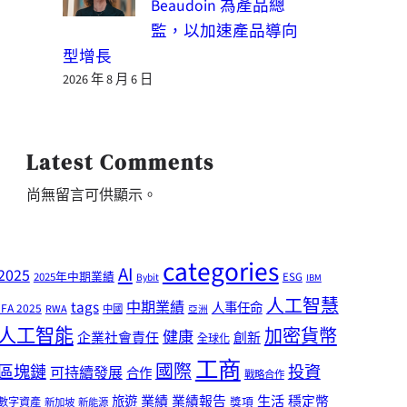
Beaudoin 為產品總
監，以加速產品導向
型增長
2026 年 8 月 6 日
Latest Comments
尚無留言可供顯示。
categories
AI
2025
2025年中期業績
ESG
Bybit
IBM
人工智慧
tags
中期業績
人事任命
IFA 2025
RWA
中國
亞洲
人工智能
加密貨幣
健康
企業社會責任
創新
全球化
工商
國際
區塊鏈
投資
可持續發展
合作
戰略合作
業績
生活
旅遊
業績報告
穩定幣
獎項
數字資產
新加坡
新能源