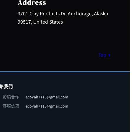
Address
3701 Clay Products Dr, Anchorage, Alaska
99517, United States
Top ↑
絡我們
投稿合作
ecoyah+115@gmail.com
客服信箱
ecoyah+115@gmail.com