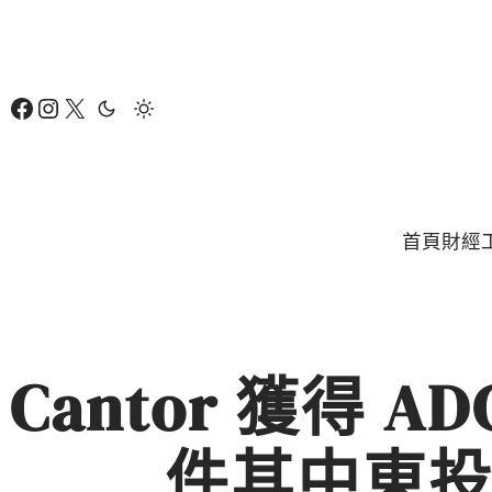
跳
至
主
Facebook
Instagram
X
要
內
容
首頁
財經
Cantor 獲得 
件其中東