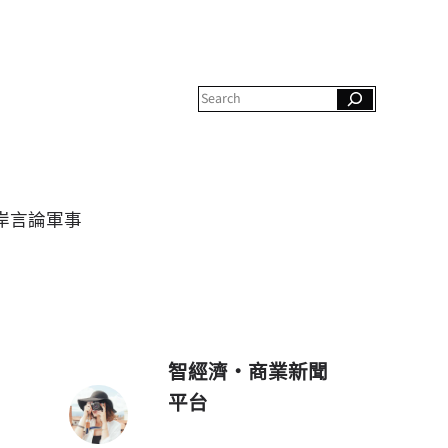
S
e
a
r
c
h
岸
言論
軍事
智經濟・商業新聞
平台