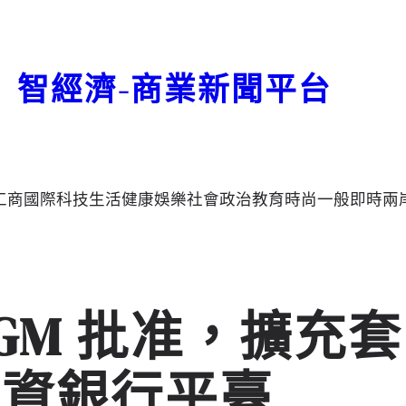
智經濟-商業新聞平台
工商
國際
科技
生活
健康
娛樂
社會
政治
教育
時尚
一般
即時
兩
ADGM 批准，擴充套
投資銀行平臺