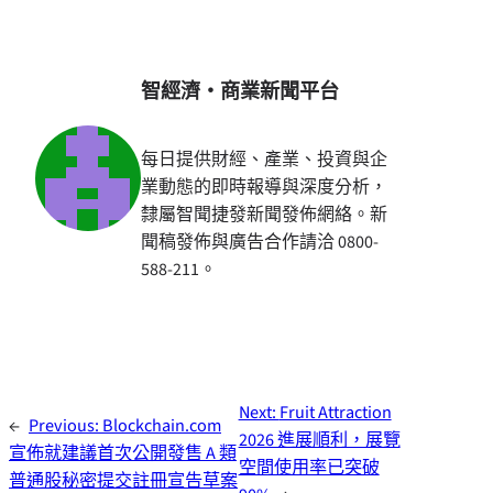
智經濟・商業新聞平台
每日提供財經、產業、投資與企
業動態的即時報導與深度分析，
隸屬智聞捷發新聞發佈網絡。新
聞稿發佈與廣告合作請洽 0800-
588-211。
Next:
Fruit Attraction
←
Previous:
Blockchain.com
2026 進展順利，展覽
宣佈就建議首次公開發售 A 類
空間使用率已突破
普通股秘密提交註冊宣告草案