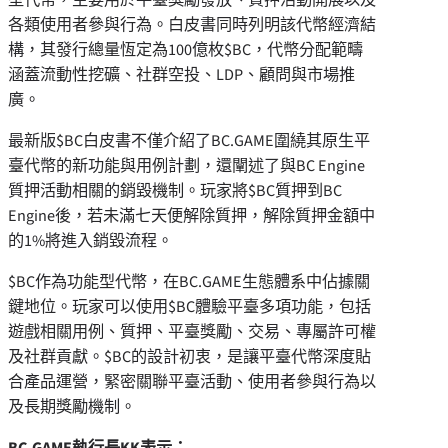
各類使用者參與行為。白皮書同時列明該代幣經濟結
構，其發行總量恆定為100億枚$BC，代幣分配範疇
涵蓋流動性挖礦、社群空投、LDP、顧問與市場推
廣。
最新版$BC白皮書不僅介紹了BC.GAME圍繞其原生平
臺代幣的新功能與用例計劃，還闡述了與BC Engine
質押活動相關的銷毀機制。玩家將$BC質押到BC
Engine後，若未滿七天便解除質押，解除質押金額中
的1%將進入銷毀流程。
$BC作為功能型代幣，在BC.GAME生態體系中佔據關
鍵地位。玩家可以使用$BC體驗平臺多項功能，包括
遊戲相關用例、質押、平臺獎勵、交易、專屬許可權
及社群貢獻。$BC的設計初衷，是讓平臺代幣深度貼
合產品運營，緊密關聯平臺活動、使用者參與行為以
及長期獎勵機制。
BC.GAME執行長KK表示：