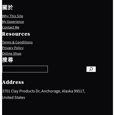
關於
Why This Site
My Experience
Contact Me
Resources
Terms & Conditions
Privacy Policy
S
Online Shop
e
搜尋
a
r
c
h
Address
3701 Clay Products Dr, Anchorage, Alaska 99517,
United States