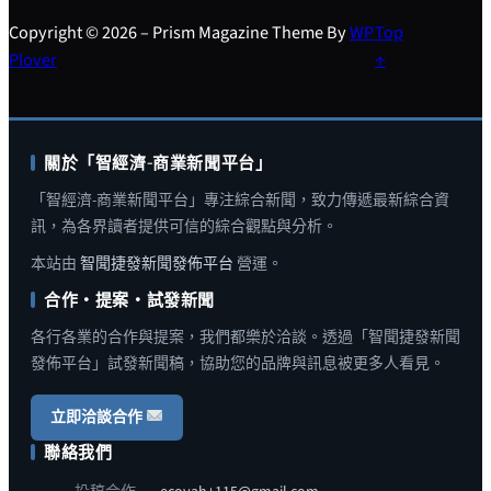
Copyright © 2026 – Prism Magazine Theme By
WP
Top
Plover
↑
關於「智經濟-商業新聞平台」
「智經濟-商業新聞平台」專注綜合新聞，致力傳遞最新綜合資
訊，為各界讀者提供可信的綜合觀點與分析。
本站由
智聞捷發新聞發佈平台
營運。
合作・提案・試發新聞
各行各業的合作與提案，我們都樂於洽談。透過「智聞捷發新聞
發佈平台」試發新聞稿，協助您的品牌與訊息被更多人看見。
立即洽談合作
聯絡我們