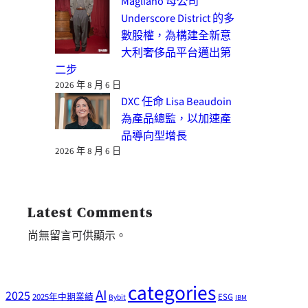
Magliano 母公司
Underscore District 的多
數股權，為構建全新意
大利奢侈品平台邁出第
二步
2026 年 8 月 6 日
DXC 任命 Lisa Beaudoin
為產品總監，以加速產
品導向型增長
2026 年 8 月 6 日
Latest Comments
尚無留言可供顯示。
categories
AI
2025
2025年中期業績
ESG
Bybit
IBM