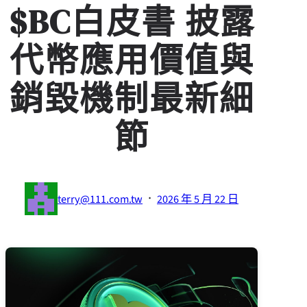
$BC白皮書 披露
代幣應用價值與
銷毀機制最新細
節
·
terry@111.com.tw
2026 年 5 月 22 日