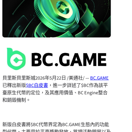
貝里斯貝里斯城
2026年5月22日
/美通社/ —
BC.GAME
已釋出新版
$BC白皮書
，進一步詳述了$BC作為該平
臺原生代幣的定位，及其應用價值、BC Engine整合
和銷毀機制。
新版白皮書將$BC代幣界定為BC.GAME生態內的功能
型代幣，主要用於平臺獎勵發放、質押活動開展以及