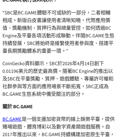
“$BC是BC.GAME體驗不可或缺的一部分，二者相輔
相成。新版白皮書讓使用者清晰知曉，代幣應用價
值、獎勵機制、質押行為與總量管控，如何透過BC
Engine及平臺各項活動形成聯動。伴隨BC.GAME生態
持續發展，$BC將始終是維繫使用者參與度、搭建平
臺長期獎勵體系的重要一環。”
CoinGecko資料顯示，$BC於2026年4月14日創下
0.01196美元的歷史最高價。隨著BC Engine的推出以
及$BC在平臺獎勵、質押、遊戲體驗、專屬許可權和
社群參與等方面的應用場景不斷拓寬，$BC正成為
BC.GAME生態系統中備受關注的部分。
關於 BC.GAME
BC.GAME
是一個支援加密貨幣的線上娛樂平臺，提供
賭場遊戲、體育博彩以及數字資產類遊戲服務。自
2017年推出以來，BC.GAME持續構建加密原生平臺，