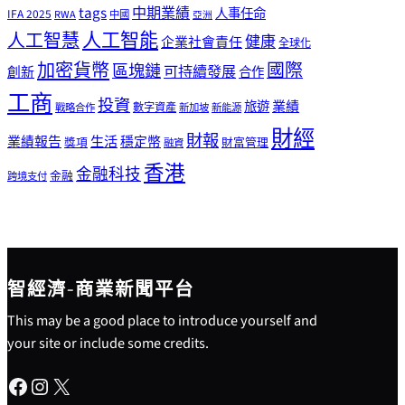
tags
中期業績
人事任命
IFA 2025
RWA
中國
亞洲
人工智能
人工智慧
健康
企業社會責任
全球化
加密貨幣
國際
區塊鏈
可持續發展
創新
合作
工商
投資
業績
旅遊
戰略合作
數字資產
新加坡
新能源
財經
財報
生活
業績報告
穩定幣
獎項
財富管理
融資
香港
金融科技
金融
跨境支付
智經濟-商業新聞平台
This may be a good place to introduce yourself and
your site or include some credits.
Facebook
Instagram
X